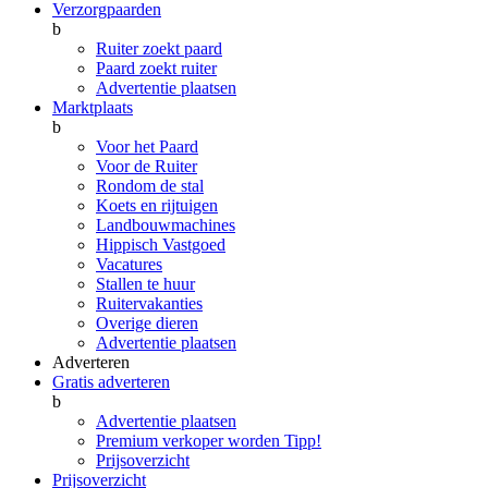
Verzorgpaarden
b
Ruiter zoekt paard
Paard zoekt ruiter
Advertentie plaatsen
Marktplaats
b
Voor het Paard
Voor de Ruiter
Rondom de stal
Koets en rijtuigen
Landbouwmachines
Hippisch Vastgoed
Vacatures
Stallen te huur
Ruitervakanties
Overige dieren
Advertentie plaatsen
Adverteren
Gratis adverteren
b
Advertentie plaatsen
Premium verkoper worden
Tipp!
Prijsoverzicht
Prijsoverzicht