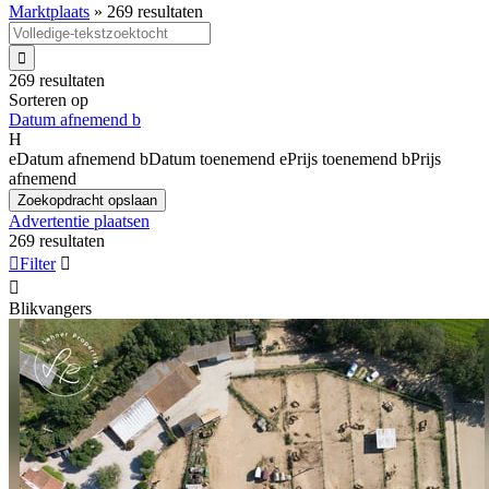
Marktplaats
»
269 resultaten

269 resultaten
Sorteren op
Datum afnemend
b
H
e
Datum afnemend
b
Datum toenemend
e
Prijs toenemend
b
Prijs
afnemend
Zoekopdracht opslaan
Advertentie plaatsen
269 resultaten

Filter


Blikvangers