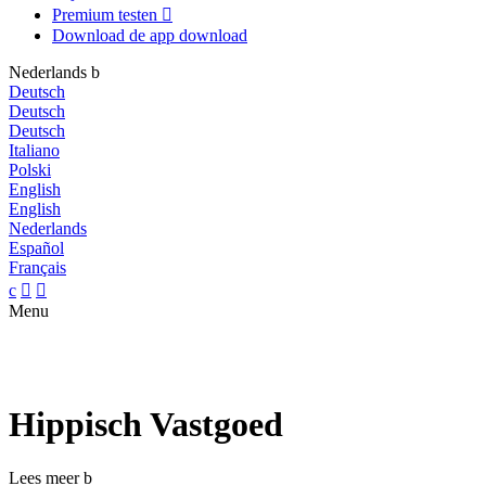
Premium testen

Download de app
download
Nederlands
b
Deutsch
Deutsch
Deutsch
Italiano
Polski
English
English
Nederlands
Español
Français
c


Menu
Hippisch Vastgoed
Lees meer
b