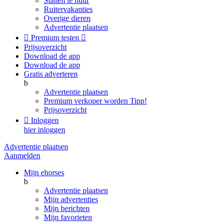
Stallen te huur
Ruitervakanties
Overige dieren
Advertentie plaatsen

Premium testen

Prijsoverzicht
Download de app
Download de app
Gratis adverteren
b
Advertentie plaatsen
Premium verkoper worden
Tipp!
Prijsoverzicht

Inloggen
hier inloggen
Advertentie plaatsen
Aanmelden
Mijn ehorses
b
Advertentie plaatsen
Mijn advertenties
Mijn berichten
Mijn favorieten