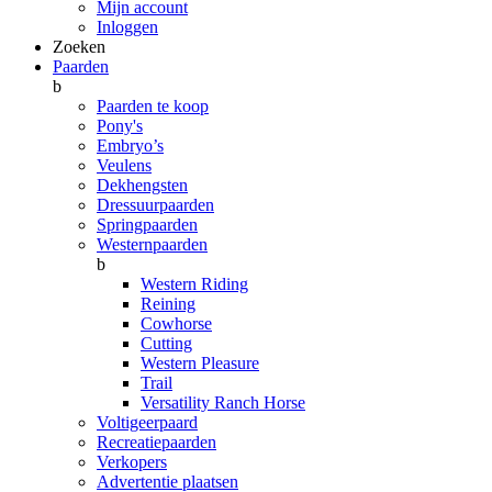
Mijn account
Inloggen
Zoeken
Paarden
b
Paarden te koop
Pony's
Embryo’s
Veulens
Dekhengsten
Dressuurpaarden
Springpaarden
Westernpaarden
b
Western Riding
Reining
Cowhorse
Cutting
Western Pleasure
Trail
Versatility Ranch Horse
Voltigeerpaard
Recreatiepaarden
Verkopers
Advertentie plaatsen