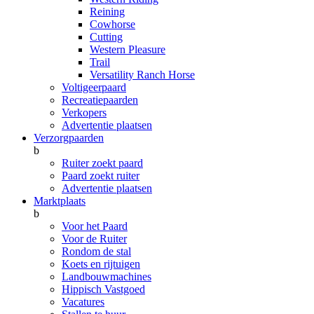
Reining
Cowhorse
Cutting
Western Pleasure
Trail
Versatility Ranch Horse
Voltigeerpaard
Recreatiepaarden
Verkopers
Advertentie plaatsen
Verzorgpaarden
b
Ruiter zoekt paard
Paard zoekt ruiter
Advertentie plaatsen
Marktplaats
b
Voor het Paard
Voor de Ruiter
Rondom de stal
Koets en rijtuigen
Landbouwmachines
Hippisch Vastgoed
Vacatures