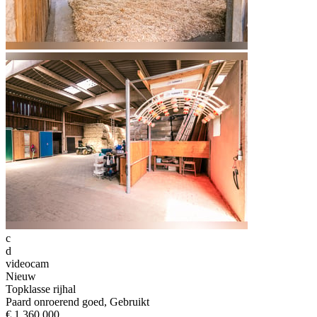
c
d
videocam
Nieuw
Topklasse rijhal
Paard onroerend goed, Gebruikt
€ 1.360.000