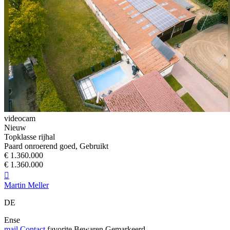
videocam
Nieuw
Topklasse rijhal
Paard onroerend goed, Gebruikt
€ 1.360.000
€ 1.360.000

Martin Meller
DE
Ense
mail
Contact
favorite
Bewaren
Gemarkeerd