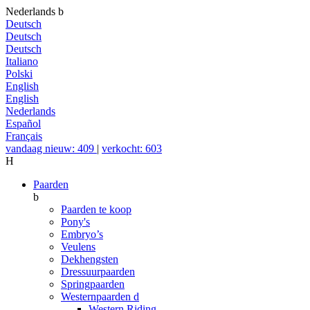
Nederlands
b
Deutsch
Deutsch
Deutsch
Italiano
Polski
English
English
Nederlands
Español
Français
vandaag nieuw: 409
|
verkocht: 603
H
Paarden
b
Paarden te koop
Pony's
Embryo’s
Veulens
Dekhengsten
Dressuurpaarden
Springpaarden
Westernpaarden
d
Western Riding