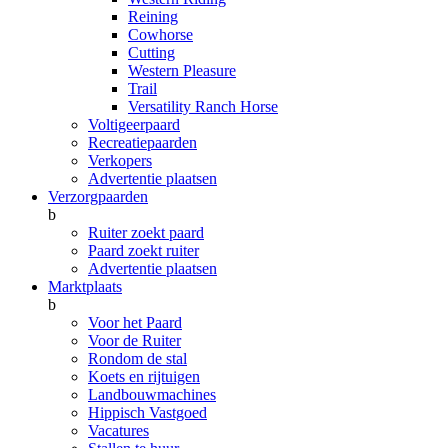
Reining
Cowhorse
Cutting
Western Pleasure
Trail
Versatility Ranch Horse
Voltigeerpaard
Recreatiepaarden
Verkopers
Advertentie plaatsen
Verzorgpaarden
b
Ruiter zoekt paard
Paard zoekt ruiter
Advertentie plaatsen
Marktplaats
b
Voor het Paard
Voor de Ruiter
Rondom de stal
Koets en rijtuigen
Landbouwmachines
Hippisch Vastgoed
Vacatures