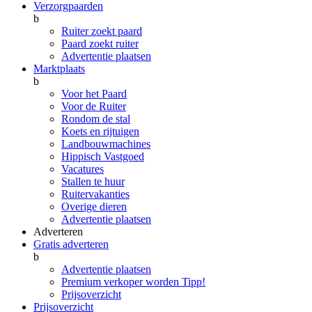
Verzorgpaarden
b
Ruiter zoekt paard
Paard zoekt ruiter
Advertentie plaatsen
Marktplaats
b
Voor het Paard
Voor de Ruiter
Rondom de stal
Koets en rijtuigen
Landbouwmachines
Hippisch Vastgoed
Vacatures
Stallen te huur
Ruitervakanties
Overige dieren
Advertentie plaatsen
Adverteren
Gratis adverteren
b
Advertentie plaatsen
Premium verkoper worden
Tipp!
Prijsoverzicht
Prijsoverzicht