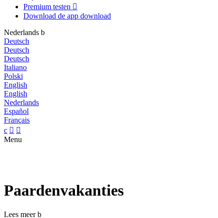
Premium testen

Download de app
download
Nederlands
b
Deutsch
Deutsch
Deutsch
Italiano
Polski
English
English
Nederlands
Español
Français
c


Menu
Paardenvakanties
Lees meer
b