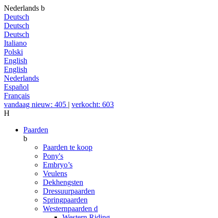
Nederlands
b
Deutsch
Deutsch
Deutsch
Italiano
Polski
English
English
Nederlands
Español
Français
vandaag nieuw: 405
|
verkocht: 603
H
Paarden
b
Paarden te koop
Pony's
Embryo’s
Veulens
Dekhengsten
Dressuurpaarden
Springpaarden
Westernpaarden
d
Western Riding