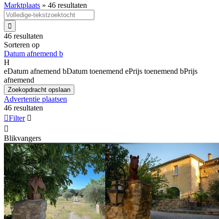
Marktplaats
»
46 resultaten

46 resultaten
Sorteren op
Datum afnemend
b
H
e
Datum afnemend
b
Datum toenemend
e
Prijs toenemend
b
Prijs
afnemend
Zoekopdracht opslaan
Advertentie plaatsen
46 resultaten

Filter


Blikvangers