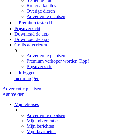
Stallen te huur
Ruitervakanties
Overige dieren
Advertentie plaatsen

Premium testen

Prijsoverzicht
Download de app
Download de app
Gratis adverteren
b
Advertentie plaatsen
Premium verkoper worden
Tipp!
Prijsoverzicht

Inloggen
hier inloggen
Advertentie plaatsen
Aanmelden
Mijn ehorses
b
Advertentie plaatsen
Mijn advertenties
Mijn berichten
Mijn favorieten