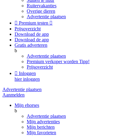
Stallen te huur
Ruitervakanties
Overige dieren
Advertentie plaatsen

Premium testen

Prijsoverzicht
Download de app
Download de app
Gratis adverteren
b
Advertentie plaatsen
Premium verkoper worden
Tipp!
Prijsoverzicht

Inloggen
hier inloggen
Advertentie plaatsen
Aanmelden
Mijn ehorses
b
Advertentie plaatsen
Mijn advertenties
Mijn berichten
Mijn favorieten