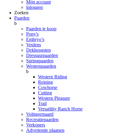
Mijn account
Inloggen
Zoeken
Paarden
b
Paarden te koop
Pony's
Embryo’s
Veulens
Dekhengsten
Dressuurpaarden
Springpaarden
Westernpaarden
b
Western Riding
Reining
Cowhorse
Cutting
Western Pleasure
Trail
Versatility Ranch Horse
Voltigeerpaard
Recreatiepaarden
Verkopers
Advertentie plaatsen