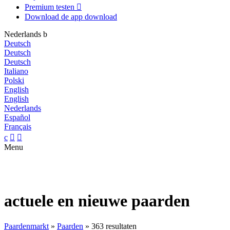
Premium testen

Download de app
download
Nederlands
b
Deutsch
Deutsch
Deutsch
Italiano
Polski
English
English
Nederlands
Español
Français
c


Menu
actuele en nieuwe paarden
Paardenmarkt
»
Paarden
»
363 resultaten