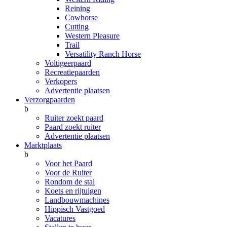
Reining
Cowhorse
Cutting
Western Pleasure
Trail
Versatility Ranch Horse
Voltigeerpaard
Recreatiepaarden
Verkopers
Advertentie plaatsen
Verzorgpaarden
b
Ruiter zoekt paard
Paard zoekt ruiter
Advertentie plaatsen
Marktplaats
b
Voor het Paard
Voor de Ruiter
Rondom de stal
Koets en rijtuigen
Landbouwmachines
Hippisch Vastgoed
Vacatures