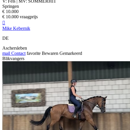
V: Fels | MV: SOMMERHIT
Springen
€ 10.000
€ 10.000 vraagprijs

Mike Kebernik
DE
Aschersleben
mail
Contact
favorite
Bewaren
Gemarkeerd
Blikvangers