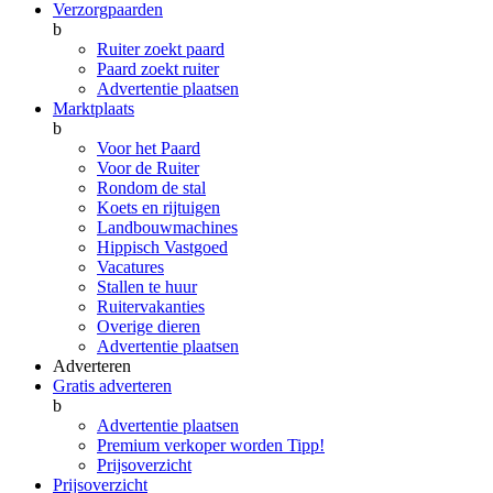
Verzorgpaarden
b
Ruiter zoekt paard
Paard zoekt ruiter
Advertentie plaatsen
Marktplaats
b
Voor het Paard
Voor de Ruiter
Rondom de stal
Koets en rijtuigen
Landbouwmachines
Hippisch Vastgoed
Vacatures
Stallen te huur
Ruitervakanties
Overige dieren
Advertentie plaatsen
Adverteren
Gratis adverteren
b
Advertentie plaatsen
Premium verkoper worden
Tipp!
Prijsoverzicht
Prijsoverzicht