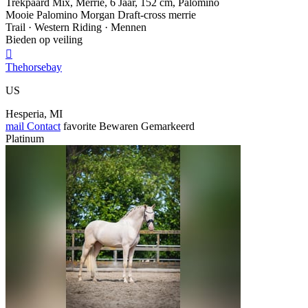
Trekpaard Mix, Merrie, 6 Jaar, 152 cm, Palomino
Mooie Palomino Morgan Draft-cross merrie
Trail · Western Riding · Mennen
Bieden op veiling

Thehorsebay
US
Hesperia, MI
mail
Contact
favorite
Bewaren
Gemarkeerd
Platinum