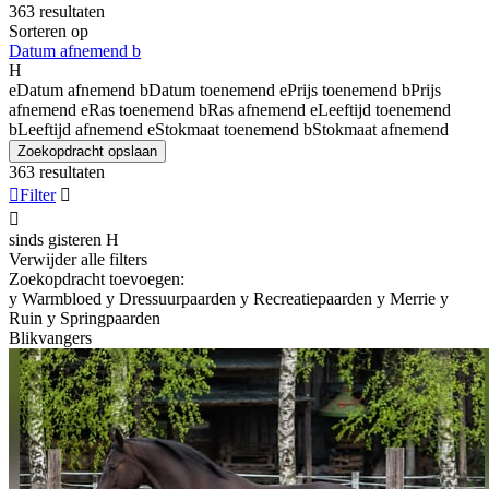
363 resultaten
Sorteren op
Datum afnemend
b
H
e
Datum afnemend
b
Datum toenemend
e
Prijs toenemend
b
Prijs
afnemend
e
Ras toenemend
b
Ras afnemend
e
Leeftijd toenemend
b
Leeftijd afnemend
e
Stokmaat toenemend
b
Stokmaat afnemend
Zoekopdracht opslaan
363 resultaten

Filter


sinds gisteren
H
Verwijder alle filters
Zoekopdracht toevoegen:
y
Warmbloed
y
Dressuurpaarden
y
Recreatiepaarden
y
Merrie
y
Ruin
y
Springpaarden
Blikvangers