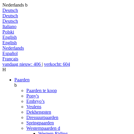
Nederlands
b
Deutsch
Deutsch
Deutsch
Italiano
Polski
English
English
Nederlands
Español
Français
vandaag nieuw: 406
|
verkocht: 604
H
Paarden
b
Paarden te koop
Pony's
Embryo’s
Veulens
Dekhengsten
Dressuurpaarden
Springpaarden
Westernpaarden
d
Western Riding