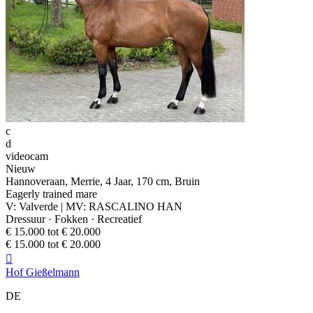
c
d
videocam
Nieuw
Hannoveraan, Merrie, 4 Jaar, 170 cm, Bruin
Eagerly trained mare
V: Valverde | MV: RASCALINO HAN
Dressuur · Fokken · Recreatief
€ 15.000 tot € 20.000
€ 15.000 tot € 20.000

Hof Gießelmann
DE