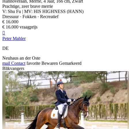
Hannoveraan, Merrie, 4 Jaar, 166 cm, Zwart
Prachtige, zeer brave merrie
V: Shu Fu | MV: HIS HIGHNESS (HANN)
Dressuur · Fokken · Recreatief
€ 16.000
€ 16.000 vraagprijs

Peter Mahler
DE
Neuhaus an der Oste
mail
Contact
favorite
Bewaren
Gemarkeerd
Blikvangers