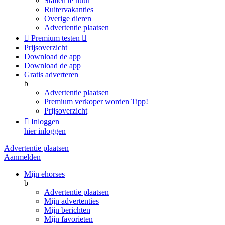
Stallen te huur
Ruitervakanties
Overige dieren
Advertentie plaatsen

Premium testen

Prijsoverzicht
Download de app
Download de app
Gratis adverteren
b
Advertentie plaatsen
Premium verkoper worden
Tipp!
Prijsoverzicht

Inloggen
hier inloggen
Advertentie plaatsen
Aanmelden
Mijn ehorses
b
Advertentie plaatsen
Mijn advertenties
Mijn berichten
Mijn favorieten