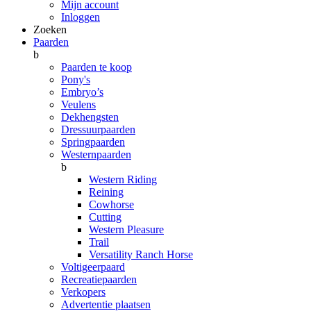
Mijn account
Inloggen
Zoeken
Paarden
b
Paarden te koop
Pony's
Embryo’s
Veulens
Dekhengsten
Dressuurpaarden
Springpaarden
Westernpaarden
b
Western Riding
Reining
Cowhorse
Cutting
Western Pleasure
Trail
Versatility Ranch Horse
Voltigeerpaard
Recreatiepaarden
Verkopers
Advertentie plaatsen