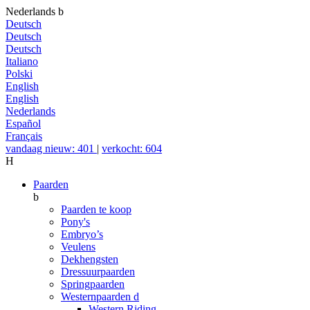
Nederlands
b
Deutsch
Deutsch
Deutsch
Italiano
Polski
English
English
Nederlands
Español
Français
vandaag nieuw: 401
|
verkocht: 604
H
Paarden
b
Paarden te koop
Pony's
Embryo’s
Veulens
Dekhengsten
Dressuurpaarden
Springpaarden
Westernpaarden
d
Western Riding