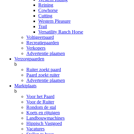
Reining
Cowhorse
Cutting
Western Pleasure
Trail
Versatility Ranch Horse
Voltigeerpaard
Recreatiepaarden
Verkopers
Advertentie plaatsen
Verzorgpaarden
b
Ruiter zoekt paard
Paard zoekt ruiter
Advertentie plaatsen
Marktplaats
b
Voor het Paard
Voor de Ruiter
Rondom de stal
Koets en rijtuigen
Landbouwmachines
Hippisch Vastgoed
Vacatures