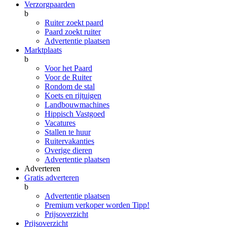
Verzorgpaarden
b
Ruiter zoekt paard
Paard zoekt ruiter
Advertentie plaatsen
Marktplaats
b
Voor het Paard
Voor de Ruiter
Rondom de stal
Koets en rijtuigen
Landbouwmachines
Hippisch Vastgoed
Vacatures
Stallen te huur
Ruitervakanties
Overige dieren
Advertentie plaatsen
Adverteren
Gratis adverteren
b
Advertentie plaatsen
Premium verkoper worden
Tipp!
Prijsoverzicht
Prijsoverzicht