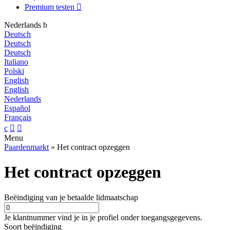
Premium testen

Nederlands
b
Deutsch
Deutsch
Deutsch
Italiano
Polski
English
English
Nederlands
Español
Français
c


Menu
Paardenmarkt
» Het contract opzeggen
Het contract opzeggen
Beëindiging van je betaalde lidmaatschap
Je klantnummer vind je in je profiel onder toegangsgegevens.
Soort beëindiging