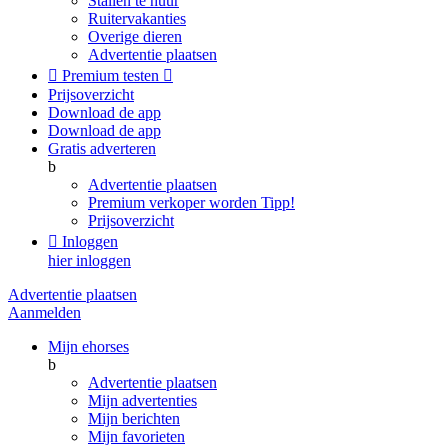
Stallen te huur
Ruitervakanties
Overige dieren
Advertentie plaatsen

Premium testen

Prijsoverzicht
Download de app
Download de app
Gratis adverteren
b
Advertentie plaatsen
Premium verkoper worden
Tipp!
Prijsoverzicht

Inloggen
hier inloggen
Advertentie plaatsen
Aanmelden
Mijn ehorses
b
Advertentie plaatsen
Mijn advertenties
Mijn berichten
Mijn favorieten