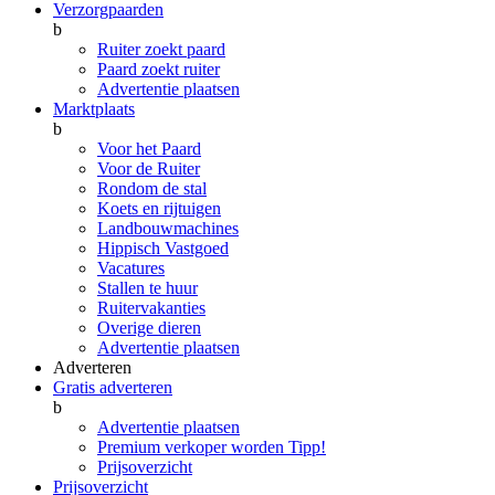
Verzorgpaarden
b
Ruiter zoekt paard
Paard zoekt ruiter
Advertentie plaatsen
Marktplaats
b
Voor het Paard
Voor de Ruiter
Rondom de stal
Koets en rijtuigen
Landbouwmachines
Hippisch Vastgoed
Vacatures
Stallen te huur
Ruitervakanties
Overige dieren
Advertentie plaatsen
Adverteren
Gratis adverteren
b
Advertentie plaatsen
Premium verkoper worden
Tipp!
Prijsoverzicht
Prijsoverzicht