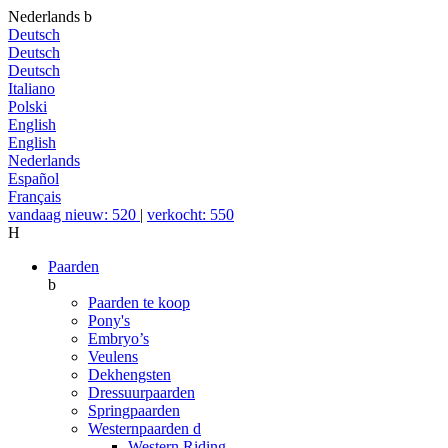
Nederlands
b
Deutsch
Deutsch
Deutsch
Italiano
Polski
English
English
Nederlands
Español
Français
vandaag nieuw: 520
|
verkocht: 550
H
Paarden
b
Paarden te koop
Pony's
Embryo’s
Veulens
Dekhengsten
Dressuurpaarden
Springpaarden
Westernpaarden
d
Western Riding