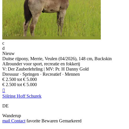
c
d
Nieuw
Duitse rijpony, Merrie, Veulen (04/2026), 148 cm, Buckskin
Allrounder voor sport, recreatie en fokkerij
V: Der Zauberlehrling | MV: Pr. H Danny Gold
Dressuur · Springen · Recreatief · Mennen
€ 2.500 tot € 5.000
€ 2.500 tot € 5.000

Sölring Hoff Schurek
DE
Wanderup
mail
Contact
favorite
Bewaren
Gemarkeerd