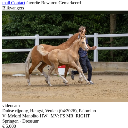
mail
Contact
favorite
Bewaren
Gemarkeerd
Blikvangers
videocam
Duitse rijpony, Hengst, Veulen (04/2026), Palomino
V: Mylord Manolito HW | MV: FS MR. RIGHT
Springen · Dressuur
€ 5.000