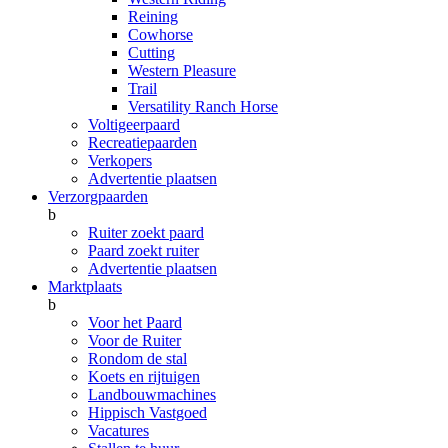
Reining
Cowhorse
Cutting
Western Pleasure
Trail
Versatility Ranch Horse
Voltigeerpaard
Recreatiepaarden
Verkopers
Advertentie plaatsen
Verzorgpaarden
b
Ruiter zoekt paard
Paard zoekt ruiter
Advertentie plaatsen
Marktplaats
b
Voor het Paard
Voor de Ruiter
Rondom de stal
Koets en rijtuigen
Landbouwmachines
Hippisch Vastgoed
Vacatures