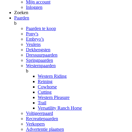
Mijn account
Inloggen
Zoeken
Paarden
b
Paarden te koop
Pony's
Embryo’s
Veulens
Dekhengsten
Dressuurpaarden
Springpaarden
Westernpaarden
b
Western Riding
Reining
Cowhorse
Cutting
Western Pleasure
Trail
Versatility Ranch Horse
Voltigeerpaard
Recreatiepaarden
Verkopers
Advertentie plaatsen