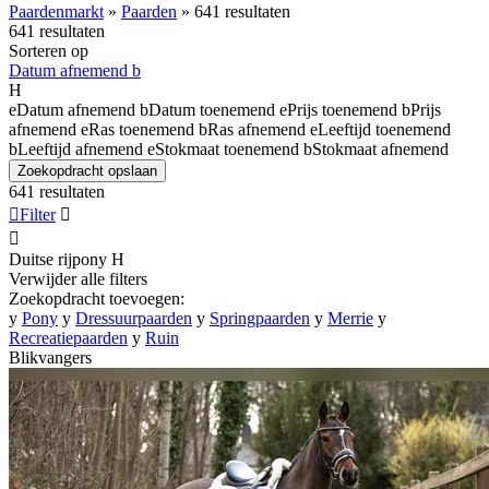
Paardenmarkt
»
Paarden
»
641 resultaten
641 resultaten
Sorteren op
Datum afnemend
b
H
e
Datum afnemend
b
Datum toenemend
e
Prijs toenemend
b
Prijs
afnemend
e
Ras toenemend
b
Ras afnemend
e
Leeftijd toenemend
b
Leeftijd afnemend
e
Stokmaat toenemend
b
Stokmaat afnemend
Zoekopdracht opslaan
641 resultaten

Filter


Duitse rijpony
H
Verwijder alle filters
Zoekopdracht toevoegen:
y
Pony
y
Dressuurpaarden
y
Springpaarden
y
Merrie
y
Recreatiepaarden
y
Ruin
Blikvangers