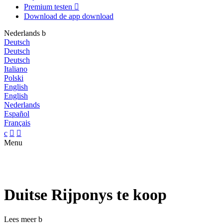
Premium testen

Download de app
download
Nederlands
b
Deutsch
Deutsch
Deutsch
Italiano
Polski
English
English
Nederlands
Español
Français
c


Menu
Duitse Rijponys te koop
Lees meer
b