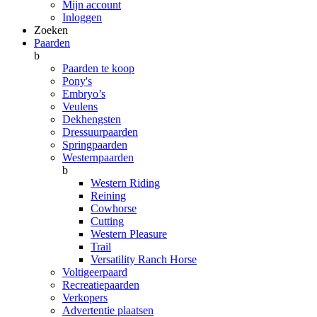
Mijn account
Inloggen
Zoeken
Paarden
b
Paarden te koop
Pony's
Embryo’s
Veulens
Dekhengsten
Dressuurpaarden
Springpaarden
Westernpaarden
b
Western Riding
Reining
Cowhorse
Cutting
Western Pleasure
Trail
Versatility Ranch Horse
Voltigeerpaard
Recreatiepaarden
Verkopers
Advertentie plaatsen