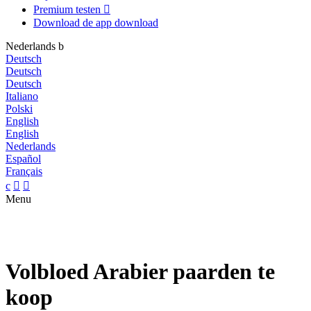
Premium testen

Download de app
download
Nederlands
b
Deutsch
Deutsch
Deutsch
Italiano
Polski
English
English
Nederlands
Español
Français
c


Menu
Volbloed Arabier paarden te
koop