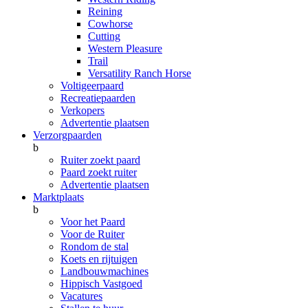
Reining
Cowhorse
Cutting
Western Pleasure
Trail
Versatility Ranch Horse
Voltigeerpaard
Recreatiepaarden
Verkopers
Advertentie plaatsen
Verzorgpaarden
b
Ruiter zoekt paard
Paard zoekt ruiter
Advertentie plaatsen
Marktplaats
b
Voor het Paard
Voor de Ruiter
Rondom de stal
Koets en rijtuigen
Landbouwmachines
Hippisch Vastgoed
Vacatures