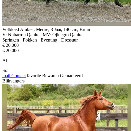
Volbloed Arabier, Merrie, 3 Jaar, 146 cm, Bruin
V: Nubarron Qahira | MV: Ojinegro Qahira
Springen · Fokken · Eventing · Dressuur
€ 20.000
€ 20.000
AT
Söll
mail
Contact
favorite
Bewaren
Gemarkeerd
Blikvangers