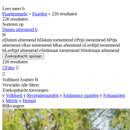
Lees meer
b
Paardenmarkt
»
Paarden
»
226 resultaten
226 resultaten
Sorteren op
Datum afnemend
b
H
e
Datum afnemend
b
Datum toenemend
e
Prijs toenemend
b
Prijs
afnemend
e
Ras toenemend
b
Ras afnemend
e
Leeftijd toenemend
b
Leeftijd afnemend
e
Stokmaat toenemend
b
Stokmaat afnemend
Zoekopdracht opslaan
226 resultaten

Filter


Volbloed Arabier
H
Verwijder alle filters
Zoekopdracht toevoegen:
y
Volbloed
y
Recreatiepaarden
y
Endurance paarden
y
Fokpaarden
y
Merrie
y
Hengst
Blikvangers