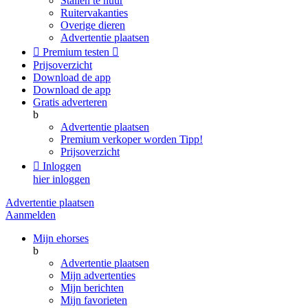
Stallen te huur
Ruitervakanties
Overige dieren
Advertentie plaatsen

Premium testen

Prijsoverzicht
Download de app
Download de app
Gratis adverteren
b
Advertentie plaatsen
Premium verkoper worden
Tipp!
Prijsoverzicht

Inloggen
hier inloggen
Advertentie plaatsen
Aanmelden
Mijn ehorses
b
Advertentie plaatsen
Mijn advertenties
Mijn berichten
Mijn favorieten