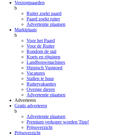
Verzorgpaarden
b
Ruiter zoekt paard
Paard zoekt ruiter
Advertentie plaatsen
Marktplaats
b
Voor het Paard
Voor de Ruiter
Rondom de stal
Koets en rijtuigen
Landbouwmachines
Hippisch Vastgoed
Vacatures
Stallen te huur
Ruitervakanties
Overige dieren
Advertentie plaatsen
Adverteren
Gratis adverteren
b
Advertentie plaatsen
Premium verkoper worden
Tipp!
Prijsoverzicht
Prijsoverzicht