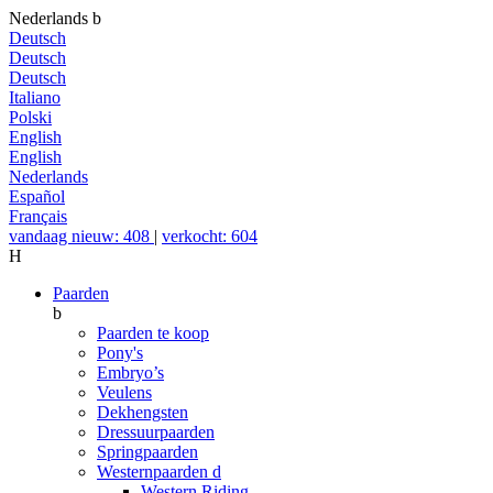
Nederlands
b
Deutsch
Deutsch
Deutsch
Italiano
Polski
English
English
Nederlands
Español
Français
vandaag nieuw: 408
|
verkocht: 604
H
Paarden
b
Paarden te koop
Pony's
Embryo’s
Veulens
Dekhengsten
Dressuurpaarden
Springpaarden
Westernpaarden
d
Western Riding