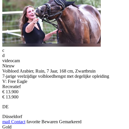
c
d
videocam
Nieuw
Volbloed Arabier, Ruin, 7 Jaar, 168 cm, Zwartbruin
7-jarige veelzijdige volbloedhengst met degelijke opleiding
V: Free Eagle
Recreatief
€ 13.900
€ 13.900
DE
Düsseldorf
mail
Contact
favorite
Bewaren
Gemarkeerd
Gold