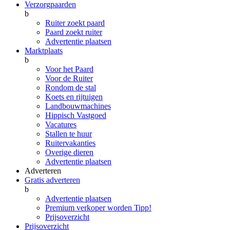
Verzorgpaarden
b
Ruiter zoekt paard
Paard zoekt ruiter
Advertentie plaatsen
Marktplaats
b
Voor het Paard
Voor de Ruiter
Rondom de stal
Koets en rijtuigen
Landbouwmachines
Hippisch Vastgoed
Vacatures
Stallen te huur
Ruitervakanties
Overige dieren
Advertentie plaatsen
Adverteren
Gratis adverteren
b
Advertentie plaatsen
Premium verkoper worden
Tipp!
Prijsoverzicht
Prijsoverzicht