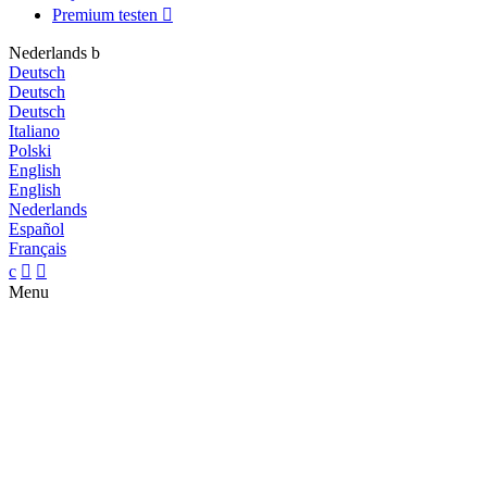
Premium testen

Nederlands
b
Deutsch
Deutsch
Deutsch
Italiano
Polski
English
English
Nederlands
Español
Français
c


Menu