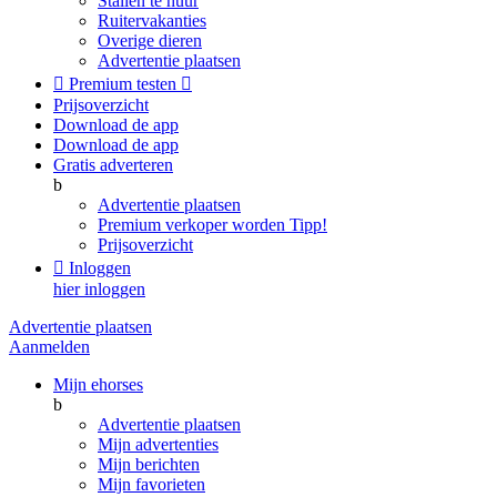
Stallen te huur
Ruitervakanties
Overige dieren
Advertentie plaatsen

Premium testen

Prijsoverzicht
Download de app
Download de app
Gratis adverteren
b
Advertentie plaatsen
Premium verkoper worden
Tipp!
Prijsoverzicht

Inloggen
hier inloggen
Advertentie plaatsen
Aanmelden
Mijn ehorses
b
Advertentie plaatsen
Mijn advertenties
Mijn berichten
Mijn favorieten