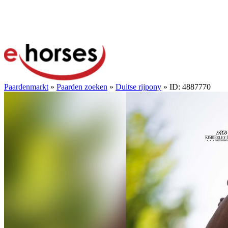
Paardenmarkt
»
Paarden zoeken
»
Duitse rijpony
» ID: 4887770