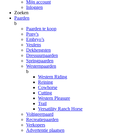
Mijn account
Inloggen
Zoeken
Paarden
b
Paarden te koop
Pony's
Embryo’s
Veulens
Dekhengsten
Dressuurpaarden
Springpaarden
Westernpaarden
b
Western Riding
Reining
Cowhorse
Cutting
Western Pleasure
Trail
Versatility Ranch Horse
Voltigeerpaard
Recreatiepaarden
Verkopers
Advertentie plaatsen