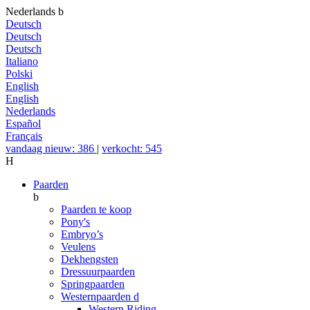
Nederlands
b
Deutsch
Deutsch
Deutsch
Italiano
Polski
English
English
Nederlands
Español
Français
vandaag nieuw: 386
|
verkocht: 545
H
Paarden
b
Paarden te koop
Pony's
Embryo’s
Veulens
Dekhengsten
Dressuurpaarden
Springpaarden
Westernpaarden
d
Western Riding