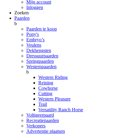
Mijn account
Inloggen
Zoeken
Paarden
b
Paarden te koop
Pony's
Embryo’s
Veulens
Dekhengsten
Dressuurpaarden
Springpaarden
Westernpaarden
b
Western Riding
Reining
Cowhorse
Cutting
Western Pleasure
Trail
Versatility Ranch Horse
Voltigeerpaard
Recreatiepaarden
Verkopers
Advertentie plaatsen