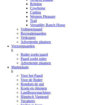
Reining
Cowhorse
Cutting
Western Pleasure
Trail
Versatility Ranch Horse
Voltigeerpaard
Recreatiepaarden
Verkopers
Advertentie plaatsen
Verzorgpaarden
b
Ruiter zoekt paard
Paard zoekt ruiter
Advertentie plaatsen
Marktplaats
b
Voor het Paard
Voor de Ruiter
Rondom de stal
Koets en rijtuigen
Landbouwmachines
Hippisch Vastgoed
Vacatures