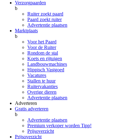
Verzorgpaarden
b
Ruiter zoekt paard
Paard zoekt ruiter
Advertentie plaatsen
Marktplaats
b
Voor het Paard
Voor de Ruiter
Rondom de stal
Koets en rijtuigen
Landbouwmachines
Hippisch Vastgoed
Vacatures
Stallen te huur
Ruitervakanties
Overige dieren
Advertentie plaatsen
Adverteren
Gratis adverteren
b
Advertentie plaatsen
Premium verkoper worden
Tipp!
Prijsoverzicht
Prijsoverzicht