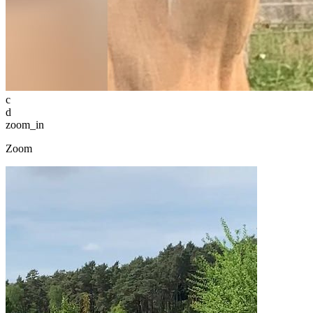
c
d
zoom_in
Zoom