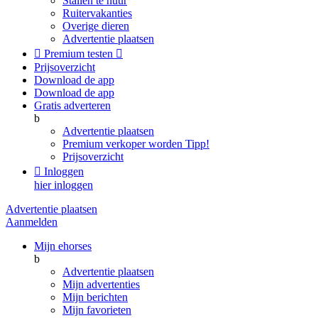
Stallen te huur
Ruitervakanties
Overige dieren
Advertentie plaatsen

Premium testen

Prijsoverzicht
Download de app
Download de app
Gratis adverteren
b
Advertentie plaatsen
Premium verkoper worden
Tipp!
Prijsoverzicht

Inloggen
hier inloggen
Advertentie plaatsen
Aanmelden
Mijn ehorses
b
Advertentie plaatsen
Mijn advertenties
Mijn berichten
Mijn favorieten