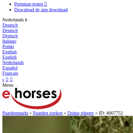
Premium testen

Download de app
download
Nederlands
b
Deutsch
Deutsch
Deutsch
Italiano
Polski
English
English
Nederlands
Español
Français
c


Menu
Paardenmarkt
»
Paarden zoeken
»
Duitse rijpony
» ID: 4007752