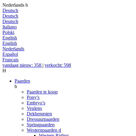
Nederlands
b
Deutsch
Deutsch
Deutsch
Italiano
Polski
English
English
Nederlands
Español
Français
vandaag nieuw: 358
|
verkocht: 598
H
Paarden
b
Paarden te koop
Pony's
Embryo’s
Veulens
Dekhengsten
Dressuurpaarden
Springpaarden
Westernpaarden
d
Western Riding