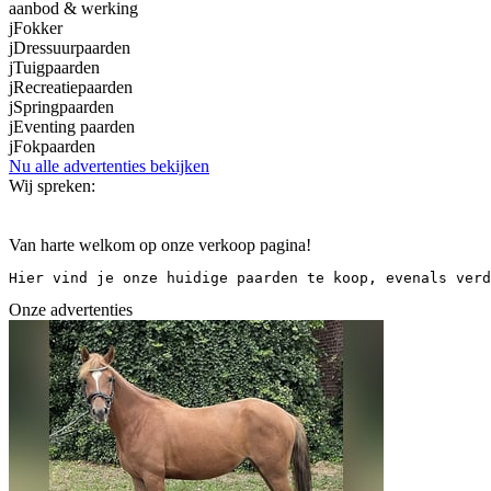
aanbod & werking
j
Fokker
j
Dressuurpaarden
j
Tuigpaarden
j
Recreatiepaarden
j
Springpaarden
j
Eventing paarden
j
Fokpaarden
Nu alle advertenties bekijken
Wij spreken:
Van harte welkom op onze verkoop pagina!
Hier vind je onze huidige paarden te koop, evenals verd
Onze advertenties