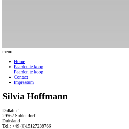
menu
Home
Paarden te koop
Paarden te koop
Contact
Impressum
Silvia Hoffmann
Dallahn 1
29562 Suhlendorf
Duitsland
Tel.:
+49 (0)15127238766