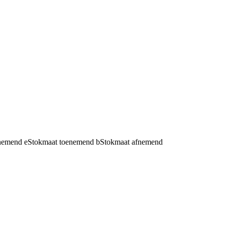
fnemend
e
Stokmaat toenemend
b
Stokmaat afnemend