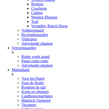
Reining
Cowhorse
Cutting
Western Pleasure
Trail
Versatility Ranch Horse
Voltigeerpaard
Recreatiepaarden
Verkopers
Advertentie plaatsen
Verzorgpaarden
b
Ruiter zoekt paard
Paard zoekt ruiter
Advertentie plaatsen
Marktplaats
b
Voor het Paard
Voor de Ruiter
Rondom de stal
Koets en rijtuigen
Landbouwmachines
Hippisch Vastgoed
Vacatures