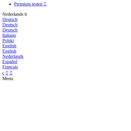
Premium testen

Nederlands
b
Deutsch
Deutsch
Deutsch
Italiano
Polski
English
English
Nederlands
Español
Français
c


Menu