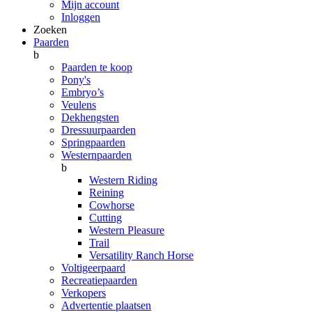
Mijn account
Inloggen
Zoeken
Paarden
b
Paarden te koop
Pony's
Embryo’s
Veulens
Dekhengsten
Dressuurpaarden
Springpaarden
Westernpaarden
b
Western Riding
Reining
Cowhorse
Cutting
Western Pleasure
Trail
Versatility Ranch Horse
Voltigeerpaard
Recreatiepaarden
Verkopers
Advertentie plaatsen