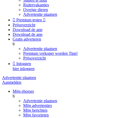
Stallen te huur
Ruitervakanties
Overige dieren
Advertentie plaatsen

Premium testen

Prijsoverzicht
Download de app
Download de app
Gratis adverteren
b
Advertentie plaatsen
Premium verkoper worden
Tipp!
Prijsoverzicht

Inloggen
hier inloggen
Advertentie plaatsen
Aanmelden
Mijn ehorses
b
Advertentie plaatsen
Mijn advertenties
Mijn berichten
Mijn favorieten