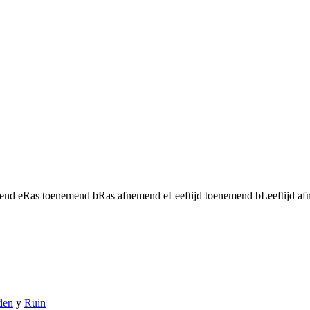
mend
e
Ras toenemend
b
Ras afnemend
e
Leeftijd toenemend
b
Leeftijd a
den
y
Ruin