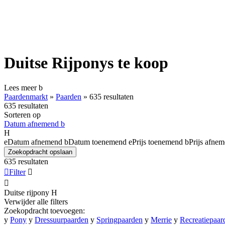
Duitse Rijponys te koop
Lees meer
b
Paardenmarkt
»
Paarden
»
635 resultaten
635 resultaten
Sorteren op
Datum afnemend
b
H
e
Datum afnemend
b
Datum toenemend
e
Prijs toenemend
b
Prijs afne
Zoekopdracht opslaan
635 resultaten

Filter


Duitse rijpony
H
Verwijder alle filters
Zoekopdracht toevoegen:
y
Pony
y
Dressuurpaarden
y
Springpaarden
y
Merrie
y
Recreatiepaar