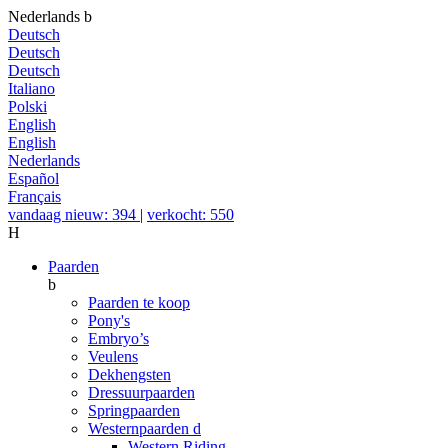
Nederlands
b
Deutsch
Deutsch
Deutsch
Italiano
Polski
English
English
Nederlands
Español
Français
vandaag nieuw: 394
|
verkocht: 550
H
Paarden
b
Paarden te koop
Pony's
Embryo’s
Veulens
Dekhengsten
Dressuurpaarden
Springpaarden
Westernpaarden
d
Western Riding