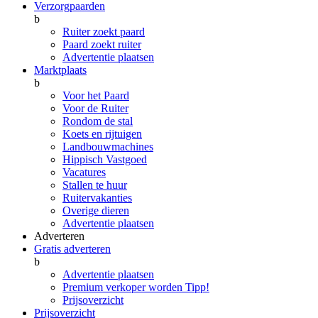
Verzorgpaarden
b
Ruiter zoekt paard
Paard zoekt ruiter
Advertentie plaatsen
Marktplaats
b
Voor het Paard
Voor de Ruiter
Rondom de stal
Koets en rijtuigen
Landbouwmachines
Hippisch Vastgoed
Vacatures
Stallen te huur
Ruitervakanties
Overige dieren
Advertentie plaatsen
Adverteren
Gratis adverteren
b
Advertentie plaatsen
Premium verkoper worden
Tipp!
Prijsoverzicht
Prijsoverzicht