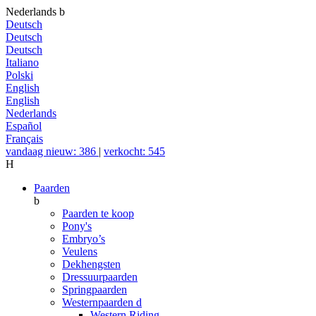
Nederlands
b
Deutsch
Deutsch
Deutsch
Italiano
Polski
English
English
Nederlands
Español
Français
vandaag nieuw: 386
|
verkocht: 545
H
Paarden
b
Paarden te koop
Pony's
Embryo’s
Veulens
Dekhengsten
Dressuurpaarden
Springpaarden
Westernpaarden
d
Western Riding