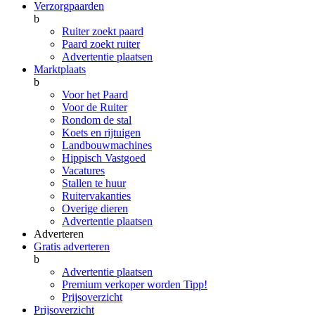
Verzorgpaarden
b
Ruiter zoekt paard
Paard zoekt ruiter
Advertentie plaatsen
Marktplaats
b
Voor het Paard
Voor de Ruiter
Rondom de stal
Koets en rijtuigen
Landbouwmachines
Hippisch Vastgoed
Vacatures
Stallen te huur
Ruitervakanties
Overige dieren
Advertentie plaatsen
Adverteren
Gratis adverteren
b
Advertentie plaatsen
Premium verkoper worden
Tipp!
Prijsoverzicht
Prijsoverzicht