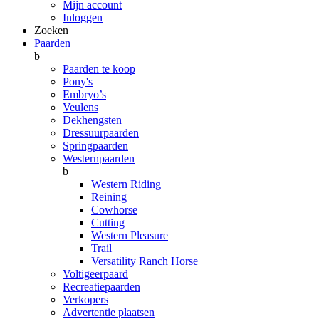
Mijn account
Inloggen
Zoeken
Paarden
b
Paarden te koop
Pony's
Embryo’s
Veulens
Dekhengsten
Dressuurpaarden
Springpaarden
Westernpaarden
b
Western Riding
Reining
Cowhorse
Cutting
Western Pleasure
Trail
Versatility Ranch Horse
Voltigeerpaard
Recreatiepaarden
Verkopers
Advertentie plaatsen