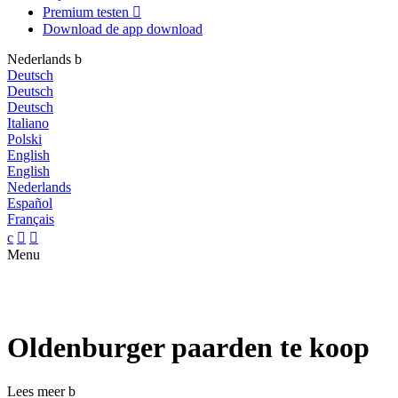
Premium testen

Download de app
download
Nederlands
b
Deutsch
Deutsch
Deutsch
Italiano
Polski
English
English
Nederlands
Español
Français
c


Menu
Oldenburger paarden te koop
Lees meer
b