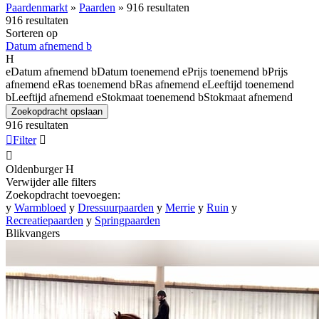
Paardenmarkt
»
Paarden
»
916 resultaten
916 resultaten
Sorteren op
Datum afnemend
b
H
e
Datum afnemend
b
Datum toenemend
e
Prijs toenemend
b
Prijs
afnemend
e
Ras toenemend
b
Ras afnemend
e
Leeftijd toenemend
b
Leeftijd afnemend
e
Stokmaat toenemend
b
Stokmaat afnemend
Zoekopdracht opslaan
916 resultaten

Filter


Oldenburger
H
Verwijder alle filters
Zoekopdracht toevoegen:
y
Warmbloed
y
Dressuurpaarden
y
Merrie
y
Ruin
y
Recreatiepaarden
y
Springpaarden
Blikvangers