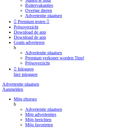
Stallen te huur
Ruitervakanties
Overige dieren
Advertentie plaatsen

Premium testen

Prijsoverzicht
Download de app
Download de app
Gratis adverteren
b
Advertentie plaatsen
Premium verkoper worden
Tipp!
Prijsoverzicht

Inloggen
hier inloggen
Advertentie plaatsen
Aanmelden
Mijn ehorses
b
Advertentie plaatsen
Mijn advertenties
Mijn berichten
Mijn favorieten