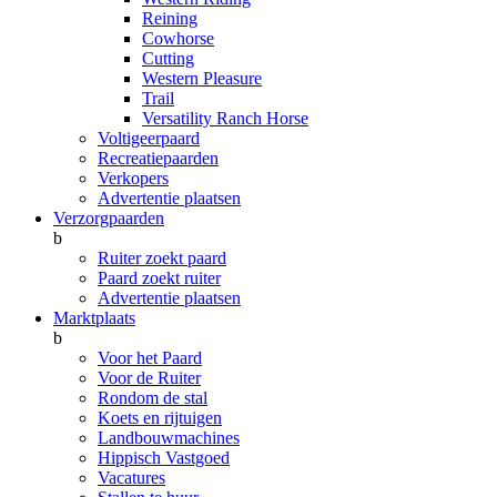
Reining
Cowhorse
Cutting
Western Pleasure
Trail
Versatility Ranch Horse
Voltigeerpaard
Recreatiepaarden
Verkopers
Advertentie plaatsen
Verzorgpaarden
b
Ruiter zoekt paard
Paard zoekt ruiter
Advertentie plaatsen
Marktplaats
b
Voor het Paard
Voor de Ruiter
Rondom de stal
Koets en rijtuigen
Landbouwmachines
Hippisch Vastgoed
Vacatures