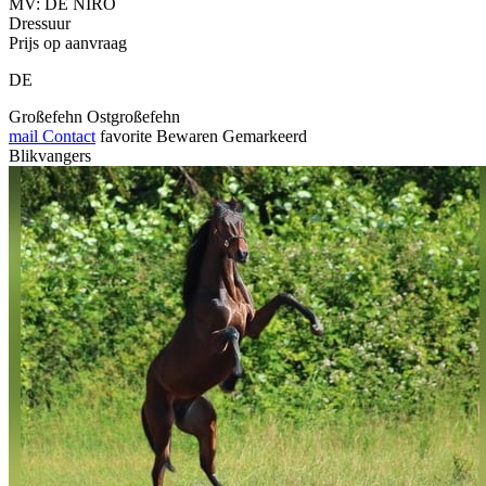
MV: DE NIRO
Dressuur
Prijs op aanvraag
DE
Großefehn Ostgroßefehn
mail
Contact
favorite
Bewaren
Gemarkeerd
Blikvangers