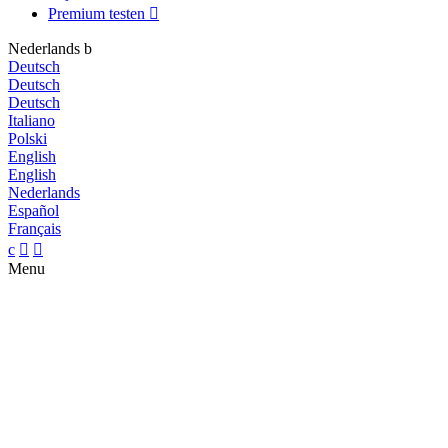
Premium testen

Nederlands
b
Deutsch
Deutsch
Deutsch
Italiano
Polski
English
English
Nederlands
Español
Français
c


Menu