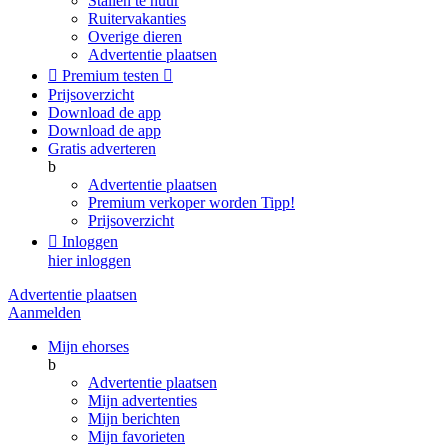
Stallen te huur
Ruitervakanties
Overige dieren
Advertentie plaatsen

Premium testen

Prijsoverzicht
Download de app
Download de app
Gratis adverteren
b
Advertentie plaatsen
Premium verkoper worden
Tipp!
Prijsoverzicht

Inloggen
hier inloggen
Advertentie plaatsen
Aanmelden
Mijn ehorses
b
Advertentie plaatsen
Mijn advertenties
Mijn berichten
Mijn favorieten