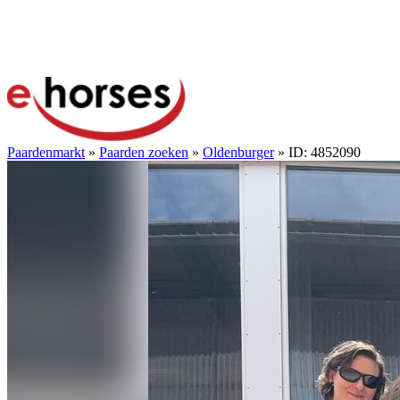
Paardenmarkt
»
Paarden zoeken
»
Oldenburger
» ID: 4852090