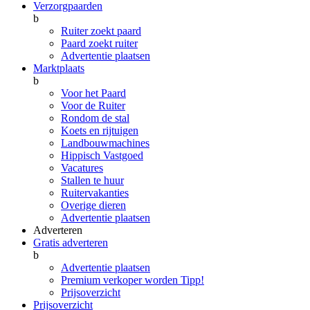
Verzorgpaarden
b
Ruiter zoekt paard
Paard zoekt ruiter
Advertentie plaatsen
Marktplaats
b
Voor het Paard
Voor de Ruiter
Rondom de stal
Koets en rijtuigen
Landbouwmachines
Hippisch Vastgoed
Vacatures
Stallen te huur
Ruitervakanties
Overige dieren
Advertentie plaatsen
Adverteren
Gratis adverteren
b
Advertentie plaatsen
Premium verkoper worden
Tipp!
Prijsoverzicht
Prijsoverzicht