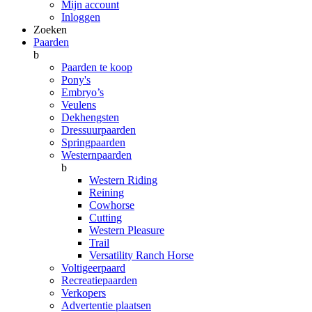
Mijn account
Inloggen
Zoeken
Paarden
b
Paarden te koop
Pony's
Embryo’s
Veulens
Dekhengsten
Dressuurpaarden
Springpaarden
Westernpaarden
b
Western Riding
Reining
Cowhorse
Cutting
Western Pleasure
Trail
Versatility Ranch Horse
Voltigeerpaard
Recreatiepaarden
Verkopers
Advertentie plaatsen