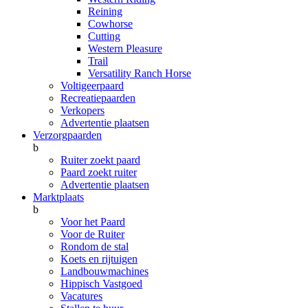
Reining
Cowhorse
Cutting
Western Pleasure
Trail
Versatility Ranch Horse
Voltigeerpaard
Recreatiepaarden
Verkopers
Advertentie plaatsen
Verzorgpaarden
b
Ruiter zoekt paard
Paard zoekt ruiter
Advertentie plaatsen
Marktplaats
b
Voor het Paard
Voor de Ruiter
Rondom de stal
Koets en rijtuigen
Landbouwmachines
Hippisch Vastgoed
Vacatures