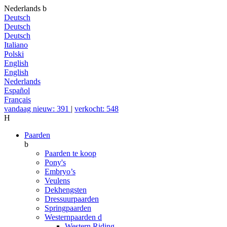
Nederlands
b
Deutsch
Deutsch
Deutsch
Italiano
Polski
English
English
Nederlands
Español
Français
vandaag nieuw: 391
|
verkocht: 548
H
Paarden
b
Paarden te koop
Pony's
Embryo’s
Veulens
Dekhengsten
Dressuurpaarden
Springpaarden
Westernpaarden
d
Western Riding