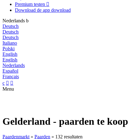
Premium testen

Download de app
download
Nederlands
b
Deutsch
Deutsch
Deutsch
Italiano
Polski
English
English
Nederlands
Español
Français
c


Menu
Gelderland - paarden te koop
Paardenmarkt
»
Paarden
»
132 resultaten