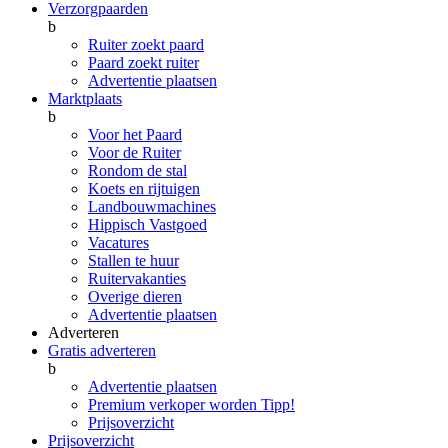
Verzorgpaarden
b
Ruiter zoekt paard
Paard zoekt ruiter
Advertentie plaatsen
Marktplaats
b
Voor het Paard
Voor de Ruiter
Rondom de stal
Koets en rijtuigen
Landbouwmachines
Hippisch Vastgoed
Vacatures
Stallen te huur
Ruitervakanties
Overige dieren
Advertentie plaatsen
Adverteren
Gratis adverteren
b
Advertentie plaatsen
Premium verkoper worden
Tipp!
Prijsoverzicht
Prijsoverzicht