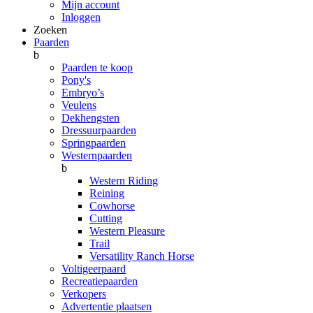
Mijn account
Inloggen
Zoeken
Paarden
b
Paarden te koop
Pony's
Embryo’s
Veulens
Dekhengsten
Dressuurpaarden
Springpaarden
Westernpaarden
b
Western Riding
Reining
Cowhorse
Cutting
Western Pleasure
Trail
Versatility Ranch Horse
Voltigeerpaard
Recreatiepaarden
Verkopers
Advertentie plaatsen