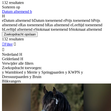
132 resultaten
Sorteren op
Datum afnemend
b
H
e
Datum afnemend
b
Datum toenemend
e
Prijs toenemend
b
Prijs
afnemend
e
Ras toenemend
b
Ras afnemend
e
Leeftijd toenemend
b
Leeftijd afnemend
e
Stokmaat toenemend
b
Stokmaat afnemend
Zoekopdracht opslaan
132 resultaten

Filter


Nederland
H
Gelderland
H
Verwijder alle filters
Zoekopdracht toevoegen:
y
Warmbloed
y
Merrie
y
Springpaarden
y
KWPN
y
Dressuurpaarden
y
Bruin
Blikvangers