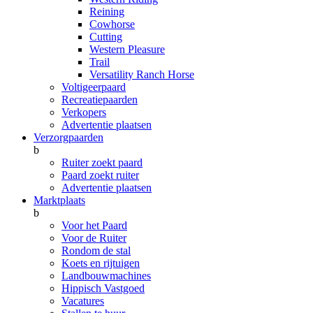
Reining
Cowhorse
Cutting
Western Pleasure
Trail
Versatility Ranch Horse
Voltigeerpaard
Recreatiepaarden
Verkopers
Advertentie plaatsen
Verzorgpaarden
b
Ruiter zoekt paard
Paard zoekt ruiter
Advertentie plaatsen
Marktplaats
b
Voor het Paard
Voor de Ruiter
Rondom de stal
Koets en rijtuigen
Landbouwmachines
Hippisch Vastgoed
Vacatures