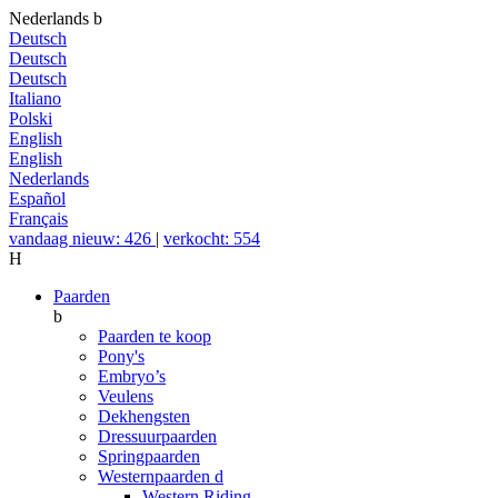
Nederlands
b
Deutsch
Deutsch
Deutsch
Italiano
Polski
English
English
Nederlands
Español
Français
vandaag nieuw: 426
|
verkocht: 554
H
Paarden
b
Paarden te koop
Pony's
Embryo’s
Veulens
Dekhengsten
Dressuurpaarden
Springpaarden
Westernpaarden
d
Western Riding