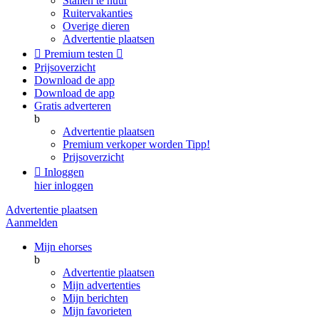
Stallen te huur
Ruitervakanties
Overige dieren
Advertentie plaatsen

Premium testen

Prijsoverzicht
Download de app
Download de app
Gratis adverteren
b
Advertentie plaatsen
Premium verkoper worden
Tipp!
Prijsoverzicht

Inloggen
hier inloggen
Advertentie plaatsen
Aanmelden
Mijn ehorses
b
Advertentie plaatsen
Mijn advertenties
Mijn berichten
Mijn favorieten