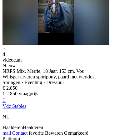
c
d
videocam
Nieuw
NRPS Mix, Merrie, 18 Jaar, 153 cm, Vos
Whisper ervaren sportpony, paard met werklust
Springen · Eventing · Dressuur
€ 2.850
€ 2.850 vraagprijs

Vdc Stables
NL
HaalderenHaalderen
mail
Contact
favorite
Bewaren
Gemarkeerd
Platinum