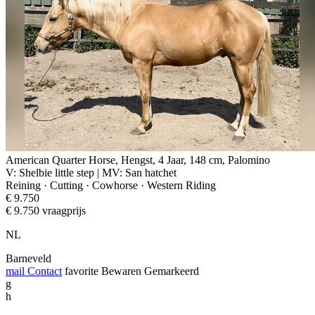
American Quarter Horse, Hengst, 4 Jaar, 148 cm, Palomino
V: Shelbie little step | MV: San hatchet
Reining · Cutting · Cowhorse · Western Riding
€ 9.750
€ 9.750 vraagprijs
NL
Barneveld
mail
Contact
favorite
Bewaren
Gemarkeerd
g
h