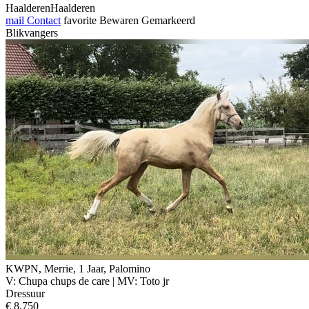
HaalderenHaalderen
mail
Contact
favorite
Bewaren
Gemarkeerd
Blikvangers
KWPN, Merrie, 1 Jaar, Palomino
V: Chupa chups de care | MV: Toto jr
Dressuur
€ 8.750