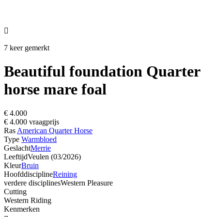

7 keer gemerkt
Beautiful foundation Quarter
horse mare foal
€ 4.000
€ 4.000 vraagprijs
Ras
American Quarter Horse
Type
Warmbloed
Geslacht
Merrie
Leeftijd
Veulen (03/2026)
Kleur
Bruin
Hoofddiscipline
Reining
verdere disciplines
Western Pleasure
Cutting
Western Riding
Kenmerken