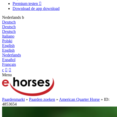
Premium testen

Download de app
download
Nederlands
b
Deutsch
Deutsch
Deutsch
Italiano
Polski
English
English
Nederlands
Español
Français
c


Menu
Paardenmarkt
»
Paarden zoeken
»
American Quarter Horse
» ID:
4853654