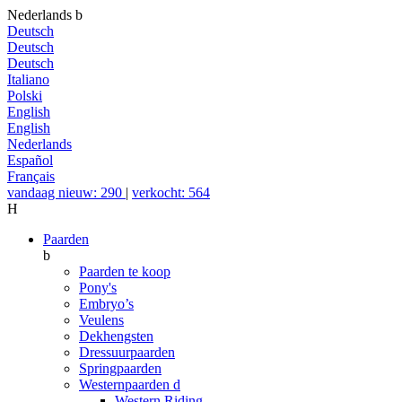
Nederlands
b
Deutsch
Deutsch
Deutsch
Italiano
Polski
English
English
Nederlands
Español
Français
vandaag nieuw: 290
|
verkocht: 564
H
Paarden
b
Paarden te koop
Pony's
Embryo’s
Veulens
Dekhengsten
Dressuurpaarden
Springpaarden
Westernpaarden
d
Western Riding