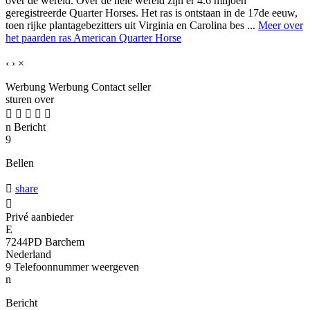
over de wereld. Over de hele wereld zijn er 4.6 miljoen
geregistreerde Quarter Horses. Het ras is ontstaan in de 17de eeuw,
toen rijke plantagebezitters uit Virginia en Carolina bes ...
Meer over
het paarden ras American Quarter Horse
‹
›
×
Werbung
Werbung
Contact seller
sturen over





n
Bericht
9
Bellen

share

Privé aanbieder
E
7244PD Barchem
Nederland
9
Telefoonnummer weergeven
n
Bericht