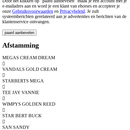
Door het klikken op "paard aanbevelen" maak je een account met je
e-mailadres aan en word je een klant van ehorses en accepteer je
onze
Gebruiksvoorwaarden
en
Privacybeleid
. Je zult
systeemberichten gerelateerd aan je advertenties en berichten van de
klantenservice ontvangen.
Afstamming
MEGAS CREAM DREAM

VANDALS GOLD CREAM

STARBERTS MEGA

TEE JAY VANNIE

WIMPYS GOLDEN REED

STAR BERT BUCK

SAN SANDY