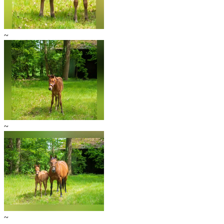
~
~
~