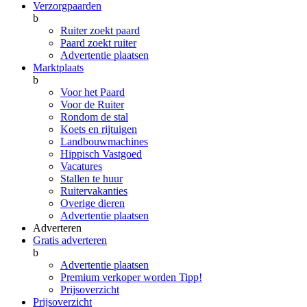
Verzorgpaarden
b
Ruiter zoekt paard
Paard zoekt ruiter
Advertentie plaatsen
Marktplaats
b
Voor het Paard
Voor de Ruiter
Rondom de stal
Koets en rijtuigen
Landbouwmachines
Hippisch Vastgoed
Vacatures
Stallen te huur
Ruitervakanties
Overige dieren
Advertentie plaatsen
Adverteren
Gratis adverteren
b
Advertentie plaatsen
Premium verkoper worden
Tipp!
Prijsoverzicht
Prijsoverzicht