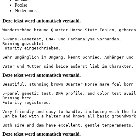
Poolse
Nederlands
Deze tekst werd automatisch vertaald.
Wunderschöne braune Quarter Horse-Stute Fohlen, geboren 
5-Panel-Genetest, DNA- und Farbanalyse vorhanden.  

Reining-gezüchtet.  

Futurity eingeschrieben.

Sehr umgänglich im Umgang, kennt Schmied, Anhänger und H
Vater und Mutter sind beide äußerst lieb im Charakter.
Deze tekst werd automatisch vertaald.
Beautiful, stunning brown Quarter Horse mare foal born i
5-panel genetic test, DNA profile, and color test availa
Reining bred.  

Futurity registered.

Very friendly and easy to handle, including with the far
Can be led with a halter and knows all basic groundwork. 
Both sire and dam have excellent, gentle temperaments.
Deze tekst werd automatisch vertaald.