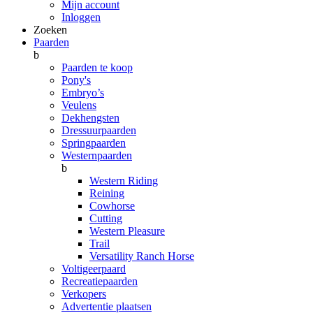
Mijn account
Inloggen
Zoeken
Paarden
b
Paarden te koop
Pony's
Embryo’s
Veulens
Dekhengsten
Dressuurpaarden
Springpaarden
Westernpaarden
b
Western Riding
Reining
Cowhorse
Cutting
Western Pleasure
Trail
Versatility Ranch Horse
Voltigeerpaard
Recreatiepaarden
Verkopers
Advertentie plaatsen