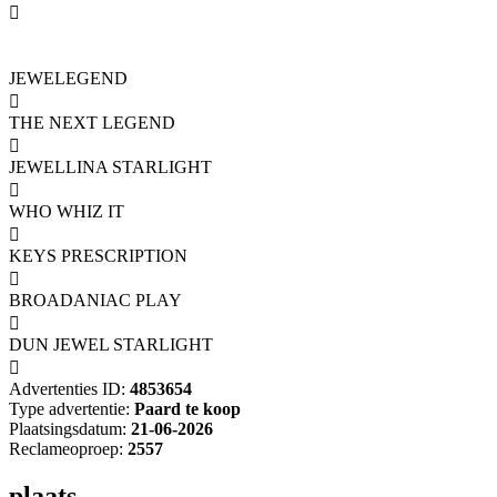

JEWELEGEND

THE NEXT LEGEND

JEWELLINA STARLIGHT

WHO WHIZ IT

KEYS PRESCRIPTION

BROADANIAC PLAY

DUN JEWEL STARLIGHT

Advertenties ID:
4853654
Type advertentie:
Paard te koop
Plaatsingsdatum:
21-06-2026
Reclameoproep:
2557
plaats