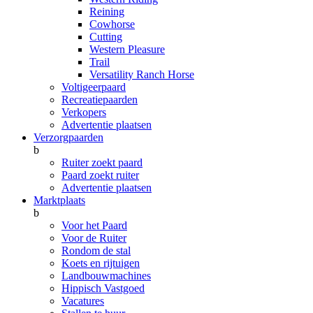
Reining
Cowhorse
Cutting
Western Pleasure
Trail
Versatility Ranch Horse
Voltigeerpaard
Recreatiepaarden
Verkopers
Advertentie plaatsen
Verzorgpaarden
b
Ruiter zoekt paard
Paard zoekt ruiter
Advertentie plaatsen
Marktplaats
b
Voor het Paard
Voor de Ruiter
Rondom de stal
Koets en rijtuigen
Landbouwmachines
Hippisch Vastgoed
Vacatures