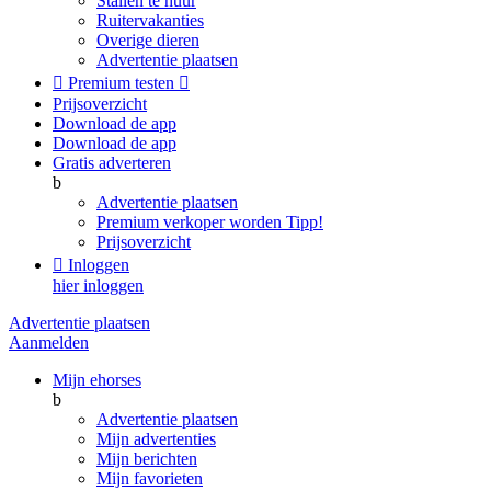
Stallen te huur
Ruitervakanties
Overige dieren
Advertentie plaatsen

Premium testen

Prijsoverzicht
Download de app
Download de app
Gratis adverteren
b
Advertentie plaatsen
Premium verkoper worden
Tipp!
Prijsoverzicht

Inloggen
hier inloggen
Advertentie plaatsen
Aanmelden
Mijn ehorses
b
Advertentie plaatsen
Mijn advertenties
Mijn berichten
Mijn favorieten