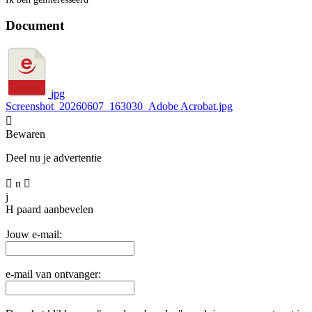
Document
jpg
Screenshot_20260607_163030_Adobe Acrobat.jpg

Bewaren
Deel nu je advertentie

n

j
H
paard aanbevelen
Jouw e-mail:
e-mail van ontvanger: