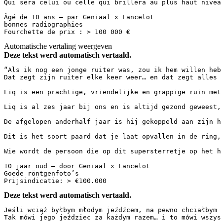
Qui sera celui ou celle qui brillera au plus haut nivea
Âgé de 10 ans — par Geniaal x Lancelot  

bonnes radiographies  

Fourchette de prix : > 100 000 €
Automatische vertaling weergeven
Deze tekst werd automatisch vertaald.
“Als ik nog een jonge ruiter was, zou ik hem willen hebb
Dat zegt zijn ruiter elke keer weer… en dat zegt alles ov
Liq is een prachtige, vriendelijke en grappige ruin met
Liq is al zes jaar bij ons en is altijd gezond geweest,
De afgelopen anderhalf jaar is hij gekoppeld aan zijn h
Dit is het soort paard dat je laat opvallen in de ring,
Wie wordt de persoon die op dit supersterretje op het ho
10 jaar oud — door Geniaal x Lancelot  

Goede röntgenfoto’s  

Prijsindicatie: > €100.000
Deze tekst werd automatisch vertaald.
Jeśli wciąż byłbym młodym jeźdźcem, na pewno chciałbym 
Tak mówi jego jeździec za każdym razem… i to mówi wszys