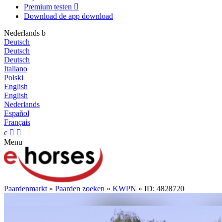
Premium testen

Download de app
download
Nederlands
b
Deutsch
Deutsch
Deutsch
Italiano
Polski
English
English
Nederlands
Español
Français
c


Menu
Paardenmarkt
»
Paarden zoeken
»
KWPN
» ID: 4828720