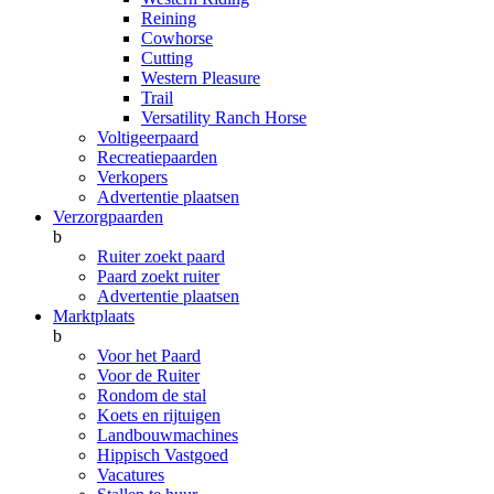
Reining
Cowhorse
Cutting
Western Pleasure
Trail
Versatility Ranch Horse
Voltigeerpaard
Recreatiepaarden
Verkopers
Advertentie plaatsen
Verzorgpaarden
b
Ruiter zoekt paard
Paard zoekt ruiter
Advertentie plaatsen
Marktplaats
b
Voor het Paard
Voor de Ruiter
Rondom de stal
Koets en rijtuigen
Landbouwmachines
Hippisch Vastgoed
Vacatures