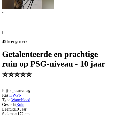
~

45 keer gemerkt
Getalenteerde en prachtige
ruin op PSG-niveau - 10 jaar
⭐️⭐️⭐️⭐️⭐️
Prijs op aanvraag
Ras
KWPN
Type
Warmbloed
Geslacht
Ruin
Leeftijd
10 Jaar
Stokmaat
172 cm