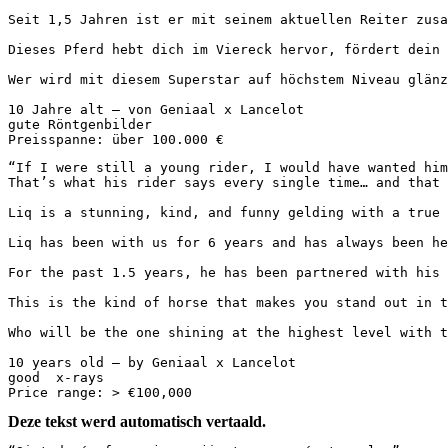
Seit 1,5 Jahren ist er mit seinem aktuellen Reiter zusa
Dieses Pferd hebt dich im Viereck hervor, fördert dein 
Wer wird mit diesem Superstar auf höchstem Niveau glänzen
10 Jahre alt – von Geniaal x Lancelot  

gute Röntgenbilder  

Preisspanne: über 100.000 €
“If I were still a young rider, I would have wanted him.
That’s what his rider says every single time… and that sa
Liq is a stunning, kind, and funny gelding with a true 
Liq has been with us for 6 years and has always been he
For the past 1.5 years, he has been partnered with his 
This is the kind of horse that makes you stand out in t
Who will be the one shining at the highest level with thi
10 years old — by Geniaal x Lancelot

good  x-rays

Price range: > €100,000
Deze tekst werd automatisch vertaald.