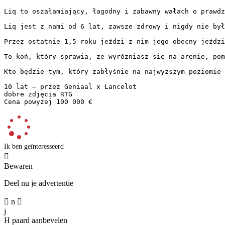
Liq to oszałamiający, łagodny i zabawny wałach o prawdz
Liq jest z nami od 6 lat, zawsze zdrowy i nigdy nie był
Przez ostatnie 1,5 roku jeździ z nim jego obecny jeździ
To koń, który sprawia, że wyróżniasz się na arenie, pom
Kto będzie tym, który zabłyśnie na najwyższym poziomie 
10 lat — przez Geniaal x Lancelot  

dobre zdjęcia RTG  

Cena powyżej 100 000 €
Ik ben geïnteresseerd

Bewaren
Deel nu je advertentie

n

j
H
paard aanbevelen