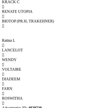
KRACK C

RENATE UTOPIA

BIOTOP (PR.H, TRAKEHNER)

Ratina L

LANCELOT

WENDY

VOLTAIRE

DIADEEM

FARN

ROSWITHA

Advertenties ID:
4828720