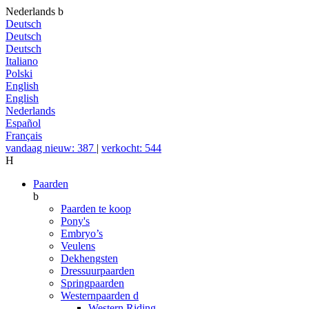
Nederlands
b
Deutsch
Deutsch
Deutsch
Italiano
Polski
English
English
Nederlands
Español
Français
vandaag nieuw: 387
|
verkocht: 544
H
Paarden
b
Paarden te koop
Pony's
Embryo’s
Veulens
Dekhengsten
Dressuurpaarden
Springpaarden
Westernpaarden
d
Western Riding