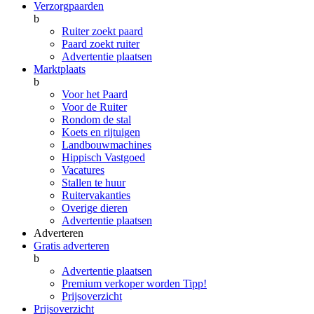
Verzorgpaarden
b
Ruiter zoekt paard
Paard zoekt ruiter
Advertentie plaatsen
Marktplaats
b
Voor het Paard
Voor de Ruiter
Rondom de stal
Koets en rijtuigen
Landbouwmachines
Hippisch Vastgoed
Vacatures
Stallen te huur
Ruitervakanties
Overige dieren
Advertentie plaatsen
Adverteren
Gratis adverteren
b
Advertentie plaatsen
Premium verkoper worden
Tipp!
Prijsoverzicht
Prijsoverzicht