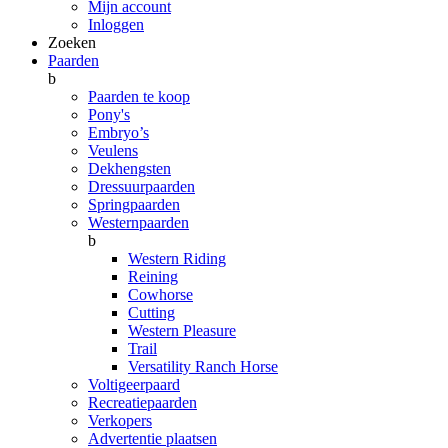
Mijn account
Inloggen
Zoeken
Paarden
b
Paarden te koop
Pony's
Embryo’s
Veulens
Dekhengsten
Dressuurpaarden
Springpaarden
Westernpaarden
b
Western Riding
Reining
Cowhorse
Cutting
Western Pleasure
Trail
Versatility Ranch Horse
Voltigeerpaard
Recreatiepaarden
Verkopers
Advertentie plaatsen