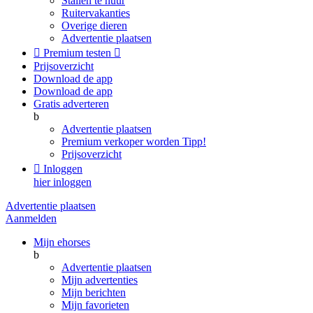
Stallen te huur
Ruitervakanties
Overige dieren
Advertentie plaatsen

Premium testen

Prijsoverzicht
Download de app
Download de app
Gratis adverteren
b
Advertentie plaatsen
Premium verkoper worden
Tipp!
Prijsoverzicht

Inloggen
hier inloggen
Advertentie plaatsen
Aanmelden
Mijn ehorses
b
Advertentie plaatsen
Mijn advertenties
Mijn berichten
Mijn favorieten