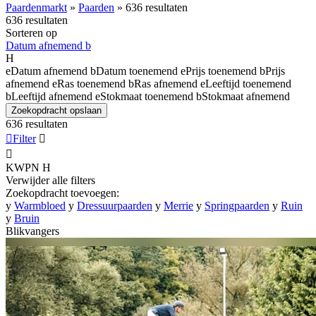
Paardenmarkt
»
Paarden
»
636 resultaten
636 resultaten
Sorteren op
Datum afnemend
b
H
e
Datum afnemend
b
Datum toenemend
e
Prijs toenemend
b
Prijs
afnemend
e
Ras toenemend
b
Ras afnemend
e
Leeftijd toenemend
b
Leeftijd afnemend
e
Stokmaat toenemend
b
Stokmaat afnemend
Zoekopdracht opslaan
636 resultaten

Filter


KWPN
H
Verwijder alle filters
Zoekopdracht toevoegen:
y
Warmbloed
y
Dressuurpaarden
y
Merrie
y
Springpaarden
y
Ruin
y
Bruin
Blikvangers