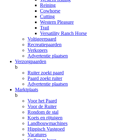
Reining
Cowhorse
Cutting
Western Pleasure
Trail
Versatility Ranch Horse
Voltigeerpaard
Recreatiepaarden
Verkopers
Advertentie plaatsen
Verzorgpaarden
b
Ruiter zoekt paard
Paard zoekt ruiter
Advertentie plaatsen
Marktplaats
b
Voor het Paard
Voor de Ruiter
Rondom de stal
Koets en rijtuigen
Landbouwmachines
Hippisch Vastgoed
Vacatures