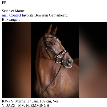
FR
Seine et Marne
mail
Contact
favorite
Bewaren
Gemarkeerd
Blikvangers
KWPN, Merrie, 17 Jaar, 169 cm, Vos
V: JAZZ | MV: FLEMMINGH