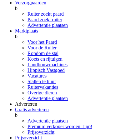
Verzorgpaarden
b
Ruiter zoekt paard
Paard zoekt ruiter
Advertentie plaatsen
Marktplaats
b
Voor het Paard
Voor de Ruiter
Rondom de stal
Koets en rijtuigen
Landbouwmachines
Hippisch Vastgoed
Vacatures
Stallen te huur
Ruitervakanties
Overige dieren
Advertentie plaatsen
Adverteren
Gratis adverteren
b
Advertentie plaatsen
Premium verkoper worden
Tipp!
Prijsoverzicht
Prijsoverzicht