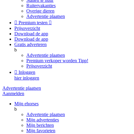
Stallen te huur
Ruitervakanties
Overige dieren
Advertentie plaatsen

Premium testen

Prijsoverzicht
Download de app
Download de app
Gratis adverteren
b
Advertentie plaatsen
Premium verkoper worden
Tipp!
Prijsoverzicht

Inloggen
hier inloggen
Advertentie plaatsen
Aanmelden
Mijn ehorses
b
Advertentie plaatsen
Mijn advertenties
Mijn berichten
Mijn favorieten