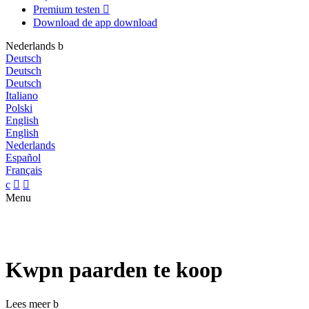
Premium testen

Download de app
download
Nederlands
b
Deutsch
Deutsch
Deutsch
Italiano
Polski
English
English
Nederlands
Español
Français
c


Menu
Kwpn paarden te koop
Lees meer
b