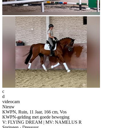
c
d
videocam
Nieuw
KWPN, Ruin, 11 Jaar, 166 cm, Vos
KWPN-gelding met goede beweging
V: FLYING DREAM | MV: NAMELUS R
Springen · Dressuur