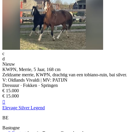
c
d
Nieuw
KWPN, Merrie, 5 Jaar, 168 cm
Zeldzame merrie, KWPN, drachtig van een tobiano-ruin, bai silver.
V: Oldlands Vivaldi | MV: PATIJN
Dressuur · Fokken · Springen
€ 15.000
€ 15.000

Elevage Silver Legend
BE
Bastogne