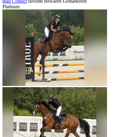
mail
Contact
favorite
Bewaren
Gemarkeerd
Platinum