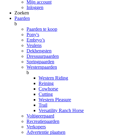
Mijn account
Inloggen
Zoeken
Paarden
b
Paarden te koop
Pony's
Embryo’s
Veulens
Dekhengsten
Dressuurpaarden
Springpaarden
Westernpaarden
b
Western Riding
Reining
Cowhorse
Cutting
Western Pleasure
Trail
Versatility Ranch Horse
Voltigeerpaard
Recreatiepaarden
Verkopers
Advertentie plaatsen