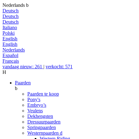
Nederlands
b
Deutsch
Deutsch
Deutsch
Italiano
Polski
English
English
Nederlands
Español
Français
vandaag nieuw: 261
|
verkocht: 571
H
Paarden
b
Paarden te koop
Pony's
Embryo’s
Veulens
Dekhengsten
Dressuurpaarden
Springpaarden
Westernpaarden
d
Western Riding