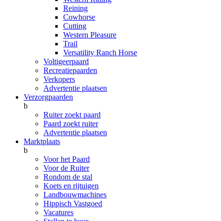
Reining
Cowhorse
Cutting
Western Pleasure
Trail
Versatility Ranch Horse
Voltigeerpaard
Recreatiepaarden
Verkopers
Advertentie plaatsen
Verzorgpaarden
b
Ruiter zoekt paard
Paard zoekt ruiter
Advertentie plaatsen
Marktplaats
b
Voor het Paard
Voor de Ruiter
Rondom de stal
Koets en rijtuigen
Landbouwmachines
Hippisch Vastgoed
Vacatures