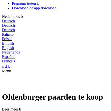
Premium testen

Download de app
download
Nederlands
b
Deutsch
Deutsch
Deutsch
Italiano
Polski
English
English
Nederlands
Español
Français
c


Menu
Oldenburger paarden te koop
Lees meer
b