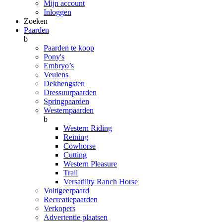
Mijn account
Inloggen
Zoeken
Paarden
b
Paarden te koop
Pony's
Embryo’s
Veulens
Dekhengsten
Dressuurpaarden
Springpaarden
Westernpaarden
b
Western Riding
Reining
Cowhorse
Cutting
Western Pleasure
Trail
Versatility Ranch Horse
Voltigeerpaard
Recreatiepaarden
Verkopers
Advertentie plaatsen