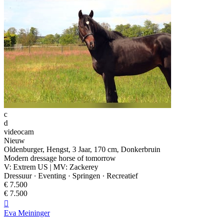
c
d
videocam
Nieuw
Oldenburger, Hengst, 3 Jaar, 170 cm, Donkerbruin
Modern dressage horse of tomorrow
V: Extrem US | MV: Zackerey
Dressuur · Eventing · Springen · Recreatief
€ 7.500
€ 7.500

Eva Meininger