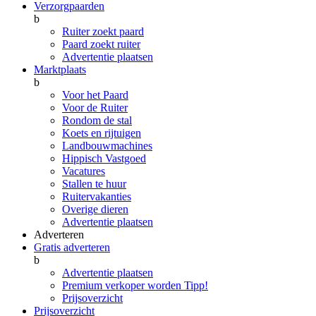
Verzorgpaarden
b
Ruiter zoekt paard
Paard zoekt ruiter
Advertentie plaatsen
Marktplaats
b
Voor het Paard
Voor de Ruiter
Rondom de stal
Koets en rijtuigen
Landbouwmachines
Hippisch Vastgoed
Vacatures
Stallen te huur
Ruitervakanties
Overige dieren
Advertentie plaatsen
Adverteren
Gratis adverteren
b
Advertentie plaatsen
Premium verkoper worden
Tipp!
Prijsoverzicht
Prijsoverzicht