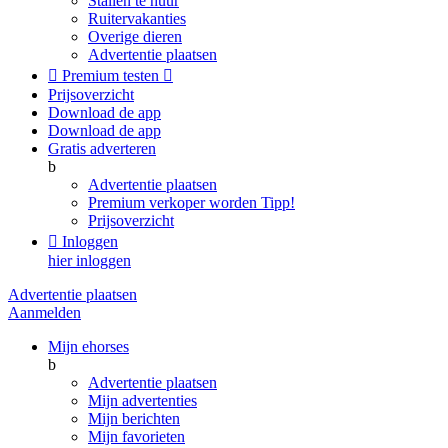
Stallen te huur
Ruitervakanties
Overige dieren
Advertentie plaatsen

Premium testen

Prijsoverzicht
Download de app
Download de app
Gratis adverteren
b
Advertentie plaatsen
Premium verkoper worden
Tipp!
Prijsoverzicht

Inloggen
hier inloggen
Advertentie plaatsen
Aanmelden
Mijn ehorses
b
Advertentie plaatsen
Mijn advertenties
Mijn berichten
Mijn favorieten