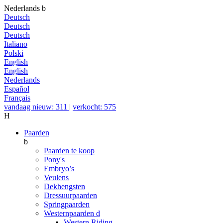
Nederlands
b
Deutsch
Deutsch
Deutsch
Italiano
Polski
English
English
Nederlands
Español
Français
vandaag nieuw: 311
|
verkocht: 575
H
Paarden
b
Paarden te koop
Pony's
Embryo’s
Veulens
Dekhengsten
Dressuurpaarden
Springpaarden
Westernpaarden
d
Western Riding