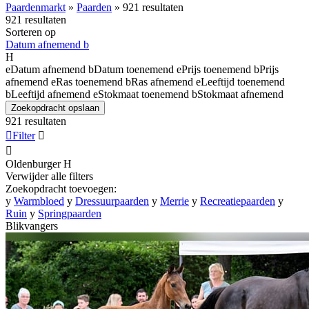
Paardenmarkt
»
Paarden
»
921 resultaten
921 resultaten
Sorteren op
Datum afnemend
b
H
e
Datum afnemend
b
Datum toenemend
e
Prijs toenemend
b
Prijs
afnemend
e
Ras toenemend
b
Ras afnemend
e
Leeftijd toenemend
b
Leeftijd afnemend
e
Stokmaat toenemend
b
Stokmaat afnemend
Zoekopdracht opslaan
921 resultaten

Filter


Oldenburger
H
Verwijder alle filters
Zoekopdracht toevoegen:
y
Warmbloed
y
Dressuurpaarden
y
Merrie
y
Recreatiepaarden
y
Ruin
y
Springpaarden
Blikvangers