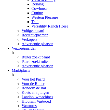
Reining
Cowhorse
Cutting
Western Pleasure
Trail
Versatility Ranch Horse
Voltigeerpaard
Recreatiepaarden
Verkopers
Advertentie plaatsen
Verzorgpaarden
b
Ruiter zoekt paard
Paard zoekt ruiter
Advertentie plaatsen
Marktplaats
b
Voor het Paard
Voor de Ruiter
Rondom de stal
Koets en rijtuigen
Landbouwmachines
Hippisch Vastgoed
Vacatures