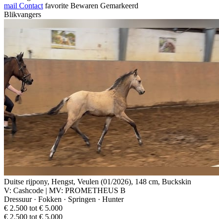
mail
Contact
favorite
Bewaren
Gemarkeerd
Blikvangers
Duitse rijpony, Hengst, Veulen (01/2026), 148 cm, Buckskin
V: Cashcode | MV: PROMETHEUS B
Dressuur · Fokken · Springen · Hunter
€ 2.500 tot € 5.000
€ 2.500 tot € 5.000