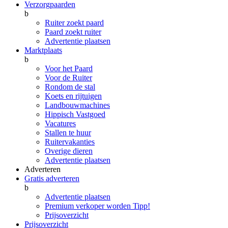
Verzorgpaarden
b
Ruiter zoekt paard
Paard zoekt ruiter
Advertentie plaatsen
Marktplaats
b
Voor het Paard
Voor de Ruiter
Rondom de stal
Koets en rijtuigen
Landbouwmachines
Hippisch Vastgoed
Vacatures
Stallen te huur
Ruitervakanties
Overige dieren
Advertentie plaatsen
Adverteren
Gratis adverteren
b
Advertentie plaatsen
Premium verkoper worden
Tipp!
Prijsoverzicht
Prijsoverzicht