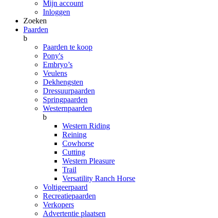
Mijn account
Inloggen
Zoeken
Paarden
b
Paarden te koop
Pony's
Embryo’s
Veulens
Dekhengsten
Dressuurpaarden
Springpaarden
Westernpaarden
b
Western Riding
Reining
Cowhorse
Cutting
Western Pleasure
Trail
Versatility Ranch Horse
Voltigeerpaard
Recreatiepaarden
Verkopers
Advertentie plaatsen