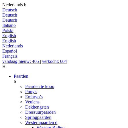
Nederlands
b
Deutsch
Deutsch
Deutsch
Italiano
Polski
English
English
Nederlands
Español
Français
vandaag nieuw: 405
|
verkocht: 604
H
Paarden
b
Paarden te koop
Pony's
Embryo’s
Veulens
Dekhengsten
Dressuurpaarden
Springpaarden
Westernpaarden
d
Western Riding