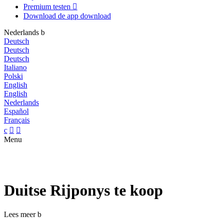
Premium testen

Download de app
download
Nederlands
b
Deutsch
Deutsch
Deutsch
Italiano
Polski
English
English
Nederlands
Español
Français
c


Menu
Duitse Rijponys te koop
Lees meer
b