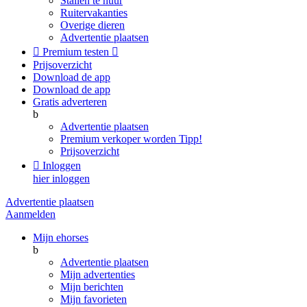
Stallen te huur
Ruitervakanties
Overige dieren
Advertentie plaatsen

Premium testen

Prijsoverzicht
Download de app
Download de app
Gratis adverteren
b
Advertentie plaatsen
Premium verkoper worden
Tipp!
Prijsoverzicht

Inloggen
hier inloggen
Advertentie plaatsen
Aanmelden
Mijn ehorses
b
Advertentie plaatsen
Mijn advertenties
Mijn berichten
Mijn favorieten