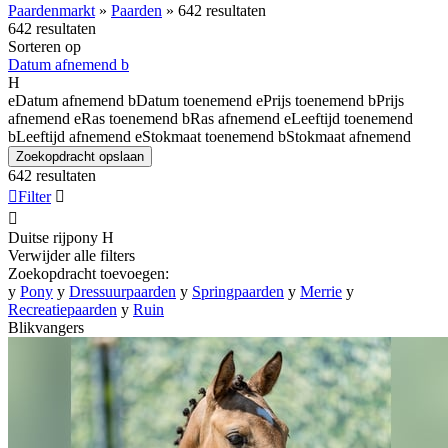
Paardenmarkt
»
Paarden
»
642 resultaten
642 resultaten
Sorteren op
Datum afnemend
b
H
e
Datum afnemend
b
Datum toenemend
e
Prijs toenemend
b
Prijs
afnemend
e
Ras toenemend
b
Ras afnemend
e
Leeftijd toenemend
b
Leeftijd afnemend
e
Stokmaat toenemend
b
Stokmaat afnemend
Zoekopdracht opslaan
642 resultaten

Filter


Duitse rijpony
H
Verwijder alle filters
Zoekopdracht toevoegen:
y
Pony
y
Dressuurpaarden
y
Springpaarden
y
Merrie
y
Recreatiepaarden
y
Ruin
Blikvangers