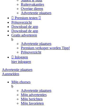
Stallen te huur
Ruitervakanties
Overige dieren
Advertentie plaatsen

Premium testen

Prijsoverzicht
Download de app
Download de app
Gratis adverteren
b
Advertentie plaatsen
Premium verkoper worden
Tipp!
Prijsoverzicht

Inloggen
hier inloggen
Advertentie plaatsen
Aanmelden
Mijn ehorses
b
Advertentie plaatsen
Mijn advertenties
Mijn berichten
Mijn favorieten