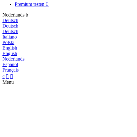
Premium testen

Nederlands
b
Deutsch
Deutsch
Deutsch
Italiano
Polski
English
English
Nederlands
Español
Français
c


Menu