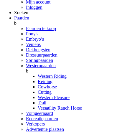
Mijn account
Inloggen
Zoeken
Paarden
b
Paarden te koop
Pony's
Embryo’s
Veulens
Dekhengsten
Dressuurpaarden
Springpaarden
Westernpaarden
b
Western Riding
Reining
Cowhorse
Cutting
Western Pleasure
Trail
Versatility Ranch Horse
Voltigeerpaard
Recreatiepaarden
Verkopers
Advertentie plaatsen