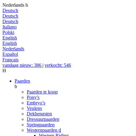
Nederlands
b
Deutsch
Deutsch
Deutsch
Italiano
Polski
English
English
Nederlands
Español
Français
vandaag nieuw: 386
|
verkocht: 546
H
Paarden
b
Paarden te koop
Pony's
Embryo’s
Veulens
Dekhengsten
Dressuurpaarden
Springpaarden
Westernpaarden
d
Western Riding