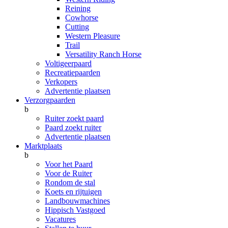
Reining
Cowhorse
Cutting
Western Pleasure
Trail
Versatility Ranch Horse
Voltigeerpaard
Recreatiepaarden
Verkopers
Advertentie plaatsen
Verzorgpaarden
b
Ruiter zoekt paard
Paard zoekt ruiter
Advertentie plaatsen
Marktplaats
b
Voor het Paard
Voor de Ruiter
Rondom de stal
Koets en rijtuigen
Landbouwmachines
Hippisch Vastgoed
Vacatures