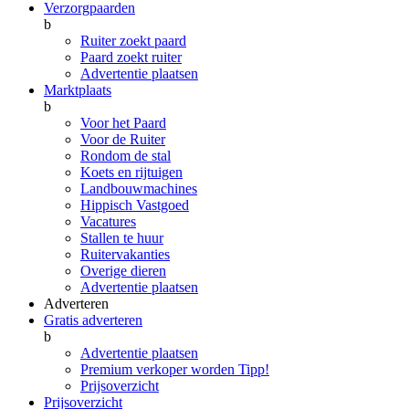
Verzorgpaarden
b
Ruiter zoekt paard
Paard zoekt ruiter
Advertentie plaatsen
Marktplaats
b
Voor het Paard
Voor de Ruiter
Rondom de stal
Koets en rijtuigen
Landbouwmachines
Hippisch Vastgoed
Vacatures
Stallen te huur
Ruitervakanties
Overige dieren
Advertentie plaatsen
Adverteren
Gratis adverteren
b
Advertentie plaatsen
Premium verkoper worden
Tipp!
Prijsoverzicht
Prijsoverzicht