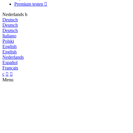
Premium testen

Nederlands
b
Deutsch
Deutsch
Deutsch
Italiano
Polski
English
English
Nederlands
Español
Français
c


Menu