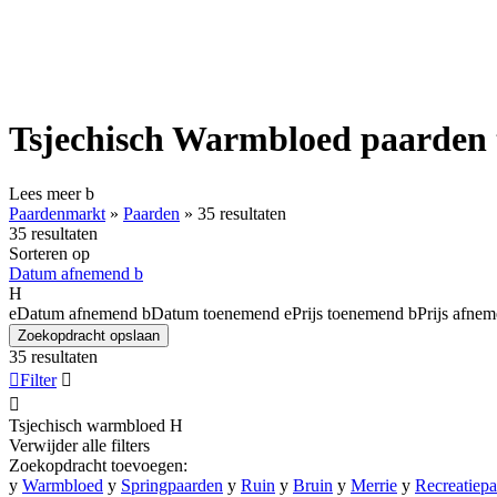
Tsjechisch Warmbloed paarden 
Lees meer
b
Paardenmarkt
»
Paarden
»
35 resultaten
35 resultaten
Sorteren op
Datum afnemend
b
H
e
Datum afnemend
b
Datum toenemend
e
Prijs toenemend
b
Prijs afne
Zoekopdracht opslaan
35 resultaten

Filter


Tsjechisch warmbloed
H
Verwijder alle filters
Zoekopdracht toevoegen:
y
Warmbloed
y
Springpaarden
y
Ruin
y
Bruin
y
Merrie
y
Recreatiep