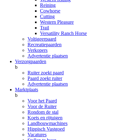
Reining
Cowhorse
Cutting
Western Pleasure
Trail
Versatility Ranch Horse
Voltigeerpaard
Recreatiepaarden
Verkopers
Advertentie plaatsen
Verzorgpaarden
b
Ruiter zoekt paard
Paard zoekt ruiter
Advertentie plaatsen
Marktplaats
b
Voor het Paard
Voor de Ruiter
Rondom de stal
Koets en rijtuigen
Landbouwmachines
Hippisch Vastgoed
Vacatures