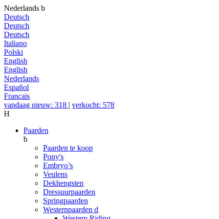
Nederlands
b
Deutsch
Deutsch
Deutsch
Italiano
Polski
English
English
Nederlands
Español
Français
vandaag nieuw: 318
|
verkocht: 578
H
Paarden
b
Paarden te koop
Pony's
Embryo’s
Veulens
Dekhengsten
Dressuurpaarden
Springpaarden
Westernpaarden
d
Western Riding