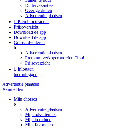
Stallen te huur
Ruitervakanties
Overige dieren
Advertentie plaatsen

Premium testen

Prijsoverzicht
Download de app
Download de app
Gratis adverteren
b
Advertentie plaatsen
Premium verkoper worden
Tipp!
Prijsoverzicht

Inloggen
hier inloggen
Advertentie plaatsen
Aanmelden
Mijn ehorses
b
Advertentie plaatsen
Mijn advertenties
Mijn berichten
Mijn favorieten