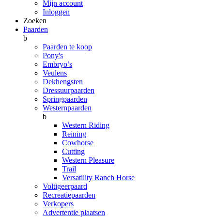
Mijn account
Inloggen
Zoeken
Paarden
b
Paarden te koop
Pony's
Embryo’s
Veulens
Dekhengsten
Dressuurpaarden
Springpaarden
Westernpaarden
b
Western Riding
Reining
Cowhorse
Cutting
Western Pleasure
Trail
Versatility Ranch Horse
Voltigeerpaard
Recreatiepaarden
Verkopers
Advertentie plaatsen