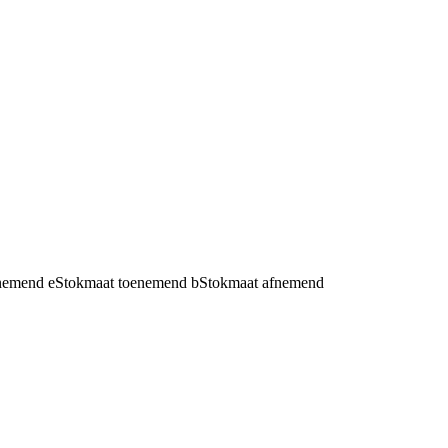
fnemend
e
Stokmaat toenemend
b
Stokmaat afnemend