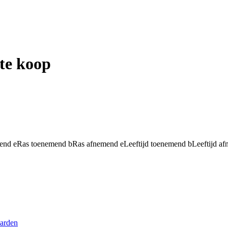
te koop
mend
e
Ras toenemend
b
Ras afnemend
e
Leeftijd toenemend
b
Leeftijd a
aarden