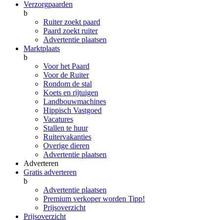
Verzorgpaarden
b
Ruiter zoekt paard
Paard zoekt ruiter
Advertentie plaatsen
Marktplaats
b
Voor het Paard
Voor de Ruiter
Rondom de stal
Koets en rijtuigen
Landbouwmachines
Hippisch Vastgoed
Vacatures
Stallen te huur
Ruitervakanties
Overige dieren
Advertentie plaatsen
Adverteren
Gratis adverteren
b
Advertentie plaatsen
Premium verkoper worden
Tipp!
Prijsoverzicht
Prijsoverzicht