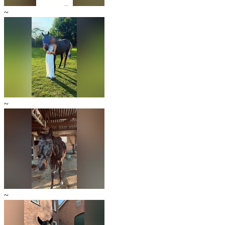
~
~
~