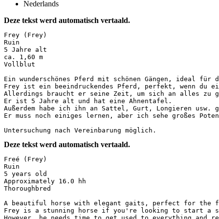
Nederlands
Deze tekst werd automatisch vertaald.
Frey (Frey)  

Ruin  

5 Jahre alt  

ca. 1,60 m  

Vollblut  

Ein wunderschönes Pferd mit schönen Gängen, ideal für di
Frey ist ein beeindruckendes Pferd, perfekt, wenn du ein
Allerdings braucht er seine Zeit, um sich an alles zu g
Er ist 5 Jahre alt und hat eine Ahnentafel.  

Außerdem habe ich ihn an Sattel, Gurt, Longieren usw. g
Er muss noch einiges lernen, aber ich sehe großes Potenz
Untersuchung nach Vereinbarung möglich.
Deze tekst werd automatisch vertaald.
Freé (Frey)  

Ruin  

5 years old  

Approximately 16.0 hh  

Thoroughbred  

A beautiful horse with elegant gaits, perfect for the fu
Frey is a stunning horse if you're looking to start a se
However, he needs time to get used to everything and req