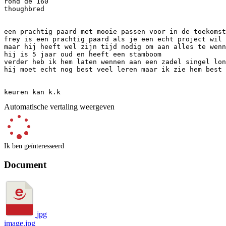
rond de 160

thoughbred

een prachtig paard met mooie passen voor in de toekomst

frey is een prachtig paard als je een echt project wil s
maar hij heeft wel zijn tijd nodig om aan alles te wenn
hij is 5 jaar oud en heeft een stamboom

verder heb ik hem laten wennen aan een zadel singel lon
hij moet echt nog best veel leren maar ik zie hem best v
keuren kan k.k
Automatische vertaling weergeven
Ik ben geïnteresseerd
Document
jpg
image.jpg