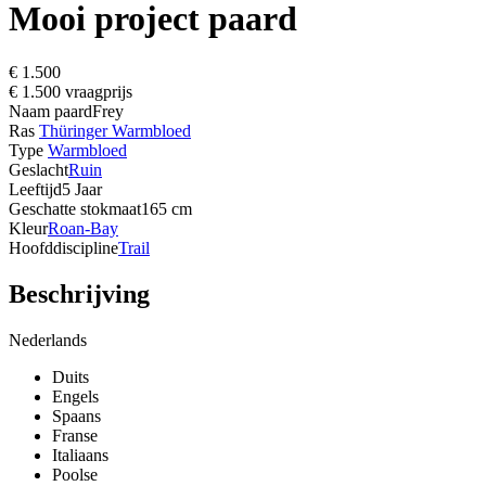
Mooi project paard
€ 1.500
€ 1.500 vraagprijs
Naam paard
Frey
Ras
Thüringer Warmbloed
Type
Warmbloed
Geslacht
Ruin
Leeftijd
5 Jaar
Geschatte stokmaat
165 cm
Kleur
Roan-Bay
Hoofddiscipline
Trail
Beschrijving
Nederlands
Duits
Engels
Spaans
Franse
Italiaans
Poolse