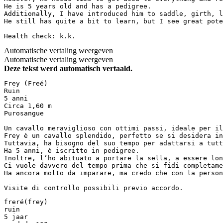
He is 5 years old and has a pedigree.  

Additionally, I have introduced him to saddle, girth, l
He still has quite a bit to learn, but I see great poten
Health check: k.k.
Automatische vertaling weergeven
Automatische vertaling weergeven
Deze tekst werd automatisch vertaald.
Frey (Freé)  

Ruin  

5 anni  

Circa 1,60 m  

Purosangue  

Un cavallo meraviglioso con ottimi passi, ideale per il
Frey è un cavallo splendido, perfetto se si desidera in
Tuttavia, ha bisogno del suo tempo per adattarsi a tutt
Ha 5 anni, è iscritto in pedigree.  

Inoltre, l’ho abituato a portare la sella, a essere lon
Ci vuole davvero del tempo prima che si fidi completame
Ha ancora molto da imparare, ma credo che con la person
Visite di controllo possibili previo accordo.
freré(frey)

ruin

5 jaar
