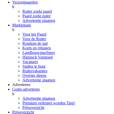
Verzorgpaarden
b
Ruiter zoekt paard
Paard zoekt ruiter
Advertentie plaatsen
Marktplaats
b
Voor het Paard
Voor de Ruiter
Rondom de stal
Koets en rijtuigen
Landbouwmachines
Hippisch Vastgoed
Vacatures
Stallen te huur
Ruitervakanties
Overige dieren
Advertentie plaatsen
Adverteren
Gratis adverteren
b
Advertentie plaatsen
Premium verkoper worden
Tipp!
Prijsoverzicht
Prijsoverzicht