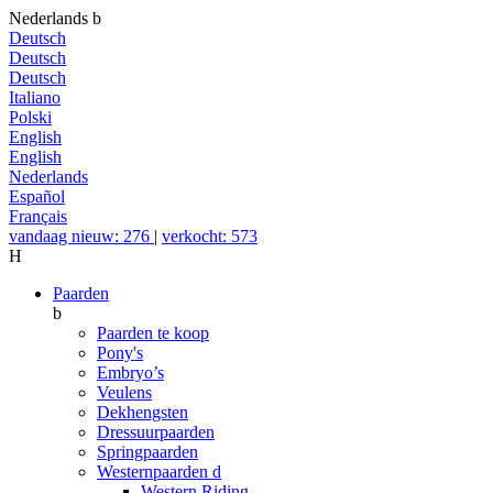
Nederlands
b
Deutsch
Deutsch
Deutsch
Italiano
Polski
English
English
Nederlands
Español
Français
vandaag nieuw: 276
|
verkocht: 573
H
Paarden
b
Paarden te koop
Pony's
Embryo’s
Veulens
Dekhengsten
Dressuurpaarden
Springpaarden
Westernpaarden
d
Western Riding