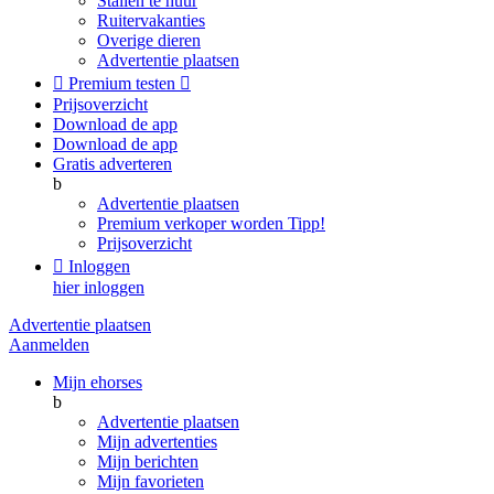
Stallen te huur
Ruitervakanties
Overige dieren
Advertentie plaatsen

Premium testen

Prijsoverzicht
Download de app
Download de app
Gratis adverteren
b
Advertentie plaatsen
Premium verkoper worden
Tipp!
Prijsoverzicht

Inloggen
hier inloggen
Advertentie plaatsen
Aanmelden
Mijn ehorses
b
Advertentie plaatsen
Mijn advertenties
Mijn berichten
Mijn favorieten