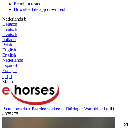
Premium testen

Download de app
download
Nederlands
b
Deutsch
Deutsch
Deutsch
Italiano
Polski
English
English
Nederlands
Español
Français
c


Menu
Paardenmarkt
»
Paarden zoeken
»
Thüringer Warmbloed
» ID:
4875275