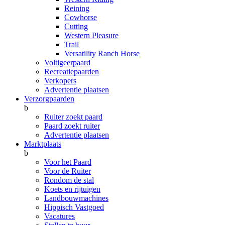
Reining
Cowhorse
Cutting
Western Pleasure
Trail
Versatility Ranch Horse
Voltigeerpaard
Recreatiepaarden
Verkopers
Advertentie plaatsen
Verzorgpaarden
b
Ruiter zoekt paard
Paard zoekt ruiter
Advertentie plaatsen
Marktplaats
b
Voor het Paard
Voor de Ruiter
Rondom de stal
Koets en rijtuigen
Landbouwmachines
Hippisch Vastgoed
Vacatures