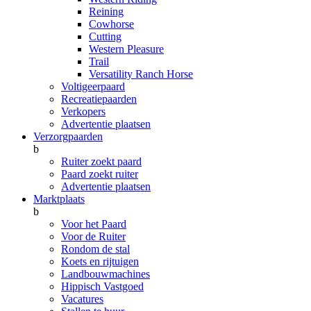
Reining
Cowhorse
Cutting
Western Pleasure
Trail
Versatility Ranch Horse
Voltigeerpaard
Recreatiepaarden
Verkopers
Advertentie plaatsen
Verzorgpaarden
b
Ruiter zoekt paard
Paard zoekt ruiter
Advertentie plaatsen
Marktplaats
b
Voor het Paard
Voor de Ruiter
Rondom de stal
Koets en rijtuigen
Landbouwmachines
Hippisch Vastgoed
Vacatures