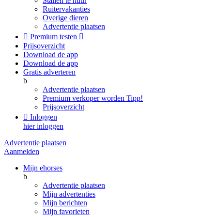
Stallen te huur
Ruitervakanties
Overige dieren
Advertentie plaatsen

Premium testen

Prijsoverzicht
Download de app
Download de app
Gratis adverteren
b
Advertentie plaatsen
Premium verkoper worden
Tipp!
Prijsoverzicht

Inloggen
hier inloggen
Advertentie plaatsen
Aanmelden
Mijn ehorses
b
Advertentie plaatsen
Mijn advertenties
Mijn berichten
Mijn favorieten