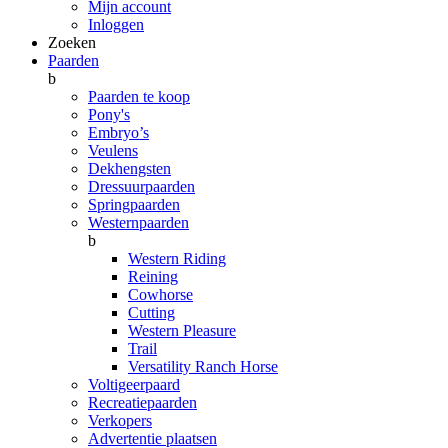
Mijn account
Inloggen
Zoeken
Paarden
b
Paarden te koop
Pony's
Embryo’s
Veulens
Dekhengsten
Dressuurpaarden
Springpaarden
Westernpaarden
b
Western Riding
Reining
Cowhorse
Cutting
Western Pleasure
Trail
Versatility Ranch Horse
Voltigeerpaard
Recreatiepaarden
Verkopers
Advertentie plaatsen