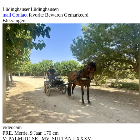
LüdinghausenLüdinghausen
mail
Contact
favorite
Bewaren
Gemarkeerd
Blikvangers
videocam
PRE, Merrie, 9 Jaar, 170 cm
V: PALMITO SR | MV: SULTÁN LXXXV