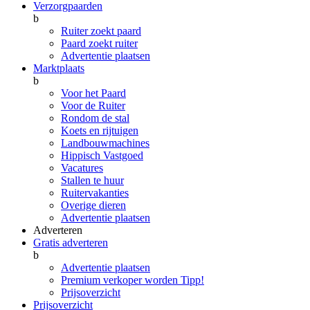
Verzorgpaarden
b
Ruiter zoekt paard
Paard zoekt ruiter
Advertentie plaatsen
Marktplaats
b
Voor het Paard
Voor de Ruiter
Rondom de stal
Koets en rijtuigen
Landbouwmachines
Hippisch Vastgoed
Vacatures
Stallen te huur
Ruitervakanties
Overige dieren
Advertentie plaatsen
Adverteren
Gratis adverteren
b
Advertentie plaatsen
Premium verkoper worden
Tipp!
Prijsoverzicht
Prijsoverzicht