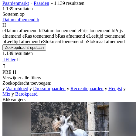
Paardenmarkt
»
Paarden
»
1.139 resultaten
1.139 resultaten
Sorteren op
Datum afnemend
b
H
e
Datum afnemend
b
Datum toenemend
e
Prijs toenemend
b
Prijs
afnemend
e
Ras toenemend
b
Ras afnemend
e
Leeftijd toenemend
b
Leeftijd afnemend
e
Stokmaat toenemend
b
Stokmaat afnemend
Zoekopdracht opslaan
1.139 resultaten

Filter


PRE
H
Verwijder alle filters
Zoekopdracht toevoegen:
y
Warmbloed
y
Dressuurpaarden
y
Recreatiepaarden
y
Hengst
y
Mix
y
Barokpaard
Blikvangers