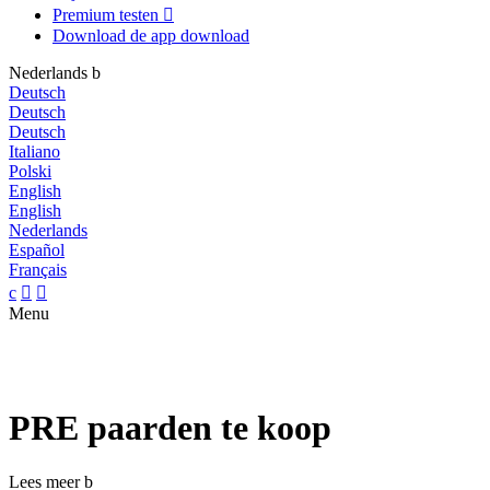
Premium testen

Download de app
download
Nederlands
b
Deutsch
Deutsch
Deutsch
Italiano
Polski
English
English
Nederlands
Español
Français
c


Menu
PRE paarden te koop
Lees meer
b