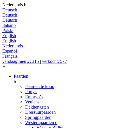
Nederlands
b
Deutsch
Deutsch
Deutsch
Italiano
Polski
English
English
Nederlands
Español
Français
vandaag nieuw: 315
|
verkocht: 577
H
Paarden
b
Paarden te koop
Pony's
Embryo’s
Veulens
Dekhengsten
Dressuurpaarden
Springpaarden
Westernpaarden
d
Western Riding