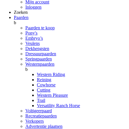
Mijn account
Inloggen
Zoeken
Paarden
b
Paarden te koop
Pony's
Embryo’s
Veulens
Dekhengsten
Dressuurpaarden
Springpaarden
Westernpaarden
b
Western Riding
Reining
Cowhorse
Cutting
Western Pleasure
Trail
Versatility Ranch Horse
Voltigeerpaard
Recreatiepaarden
Verkopers
Advertentie plaatsen