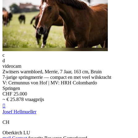
c
d
videocam
Zwitsers warmbloed, Merrie, 7 Jaar, 163 cm, Bruin
7-jarige springmerrie — compact en met veel wilskracht
V: Cernunnus von Hof | MV: HRH Colombardo
Springen
CHF 25.000
~ € 25.878 vraagprijs

Josef Hellmueller
CH
Oberkirch LU