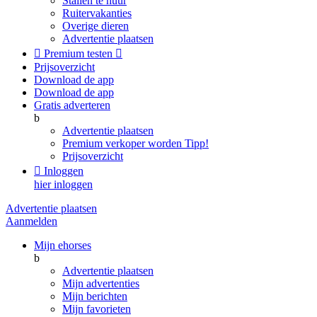
Stallen te huur
Ruitervakanties
Overige dieren
Advertentie plaatsen

Premium testen

Prijsoverzicht
Download de app
Download de app
Gratis adverteren
b
Advertentie plaatsen
Premium verkoper worden
Tipp!
Prijsoverzicht

Inloggen
hier inloggen
Advertentie plaatsen
Aanmelden
Mijn ehorses
b
Advertentie plaatsen
Mijn advertenties
Mijn berichten
Mijn favorieten