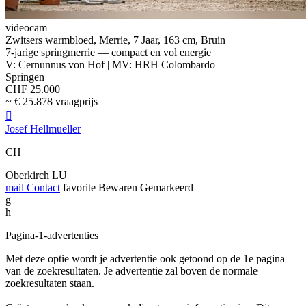
videocam
Zwitsers warmbloed, Merrie, 7 Jaar, 163 cm, Bruin
7-jarige springmerrie — compact en vol energie
V: Cernunnus von Hof | MV: HRH Colombardo
Springen
CHF 25.000
~ € 25.878 vraagprijs

Josef Hellmueller
CH
Oberkirch LU
mail
Contact
favorite
Bewaren
Gemarkeerd
g
h
Pagina-1-advertenties
Met deze optie wordt je advertentie ook getoond op de 1e pagina
van de zoekresultaten. Je advertentie zal boven de normale
zoekresultaten staan.