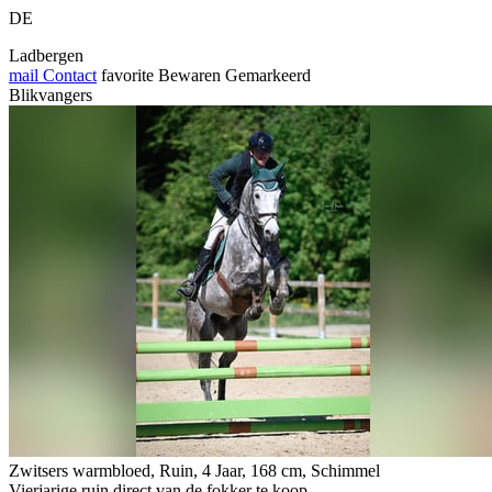
DE
Ladbergen
mail
Contact
favorite
Bewaren
Gemarkeerd
Blikvangers
Zwitsers warmbloed, Ruin, 4 Jaar, 168 cm, Schimmel
Vierjarige ruin direct van de fokker te koop.