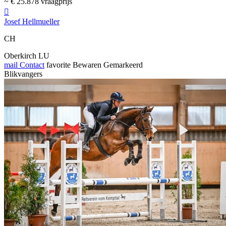
~ € 25.878 vraagprijs

Josef Hellmueller
CH
Oberkirch LU
mail
Contact
favorite
Bewaren
Gemarkeerd
Blikvangers