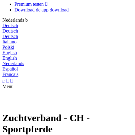
Premium testen

Download de app
download
Nederlands
b
Deutsch
Deutsch
Deutsch
Italiano
Polski
English
English
Nederlands
Español
Français
c


Menu
Zuchtverband - CH -
Sportpferde