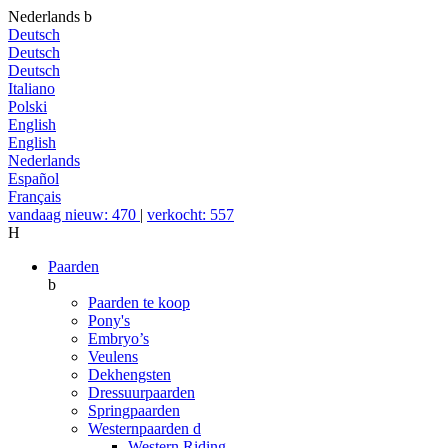
Nederlands
b
Deutsch
Deutsch
Deutsch
Italiano
Polski
English
English
Nederlands
Español
Français
vandaag nieuw: 470
|
verkocht: 557
H
Paarden
b
Paarden te koop
Pony's
Embryo’s
Veulens
Dekhengsten
Dressuurpaarden
Springpaarden
Westernpaarden
d
Western Riding