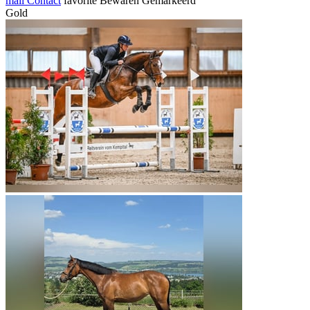
mail
Contact
favorite
Bewaren
Gemarkeerd
Gold