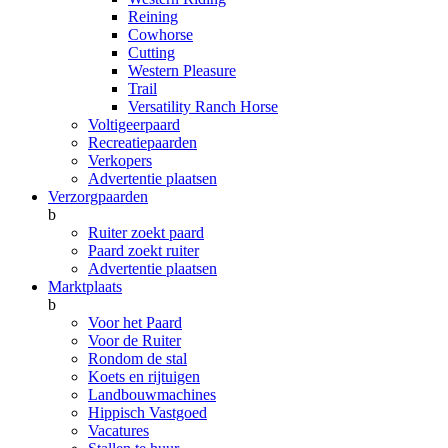
Reining
Cowhorse
Cutting
Western Pleasure
Trail
Versatility Ranch Horse
Voltigeerpaard
Recreatiepaarden
Verkopers
Advertentie plaatsen
Verzorgpaarden
b
Ruiter zoekt paard
Paard zoekt ruiter
Advertentie plaatsen
Marktplaats
b
Voor het Paard
Voor de Ruiter
Rondom de stal
Koets en rijtuigen
Landbouwmachines
Hippisch Vastgoed
Vacatures