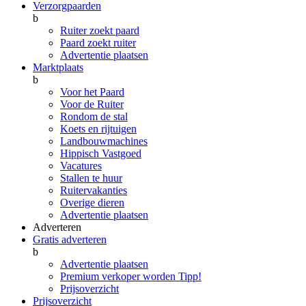
Verzorgpaarden
b
Ruiter zoekt paard
Paard zoekt ruiter
Advertentie plaatsen
Marktplaats
b
Voor het Paard
Voor de Ruiter
Rondom de stal
Koets en rijtuigen
Landbouwmachines
Hippisch Vastgoed
Vacatures
Stallen te huur
Ruitervakanties
Overige dieren
Advertentie plaatsen
Adverteren
Gratis adverteren
b
Advertentie plaatsen
Premium verkoper worden
Tipp!
Prijsoverzicht
Prijsoverzicht