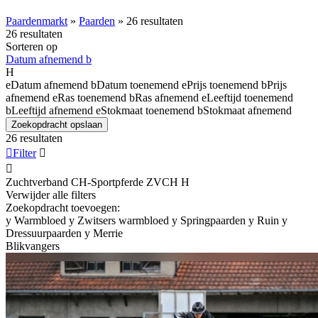
Paardenmarkt
»
Paarden
»
26 resultaten
26 resultaten
Sorteren op
Datum afnemend
b
H
e
Datum afnemend
b
Datum toenemend
e
Prijs toenemend
b
Prijs
afnemend
e
Ras toenemend
b
Ras afnemend
e
Leeftijd toenemend
b
Leeftijd afnemend
e
Stokmaat toenemend
b
Stokmaat afnemend
Zoekopdracht opslaan
26 resultaten

Filter


Zuchtverband CH-Sportpferde ZVCH
H
Verwijder alle filters
Zoekopdracht toevoegen:
y
Warmbloed
y
Zwitsers warmbloed
y
Springpaarden
y
Ruin
y
Dressuurpaarden
y
Merrie
Blikvangers