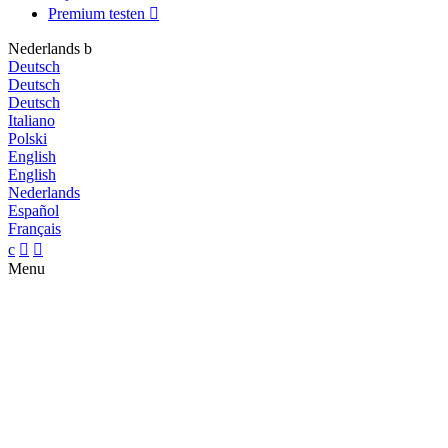
Premium testen

Nederlands
b
Deutsch
Deutsch
Deutsch
Italiano
Polski
English
English
Nederlands
Español
Français
c


Menu