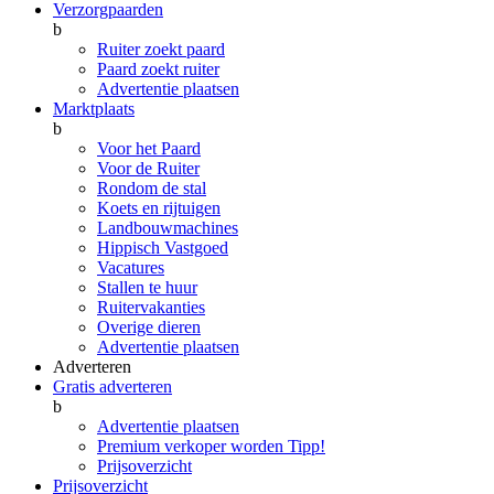
Verzorgpaarden
b
Ruiter zoekt paard
Paard zoekt ruiter
Advertentie plaatsen
Marktplaats
b
Voor het Paard
Voor de Ruiter
Rondom de stal
Koets en rijtuigen
Landbouwmachines
Hippisch Vastgoed
Vacatures
Stallen te huur
Ruitervakanties
Overige dieren
Advertentie plaatsen
Adverteren
Gratis adverteren
b
Advertentie plaatsen
Premium verkoper worden
Tipp!
Prijsoverzicht
Prijsoverzicht