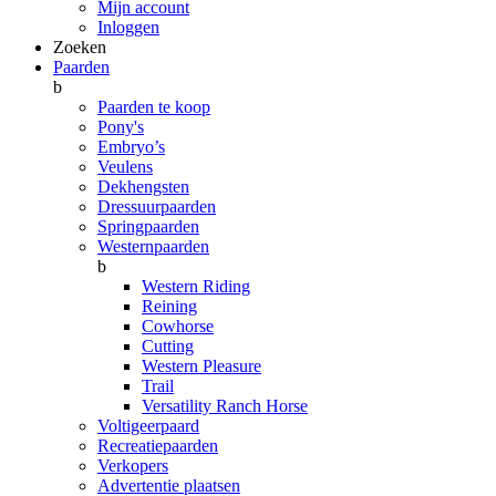
Mijn account
Inloggen
Zoeken
Paarden
b
Paarden te koop
Pony's
Embryo’s
Veulens
Dekhengsten
Dressuurpaarden
Springpaarden
Westernpaarden
b
Western Riding
Reining
Cowhorse
Cutting
Western Pleasure
Trail
Versatility Ranch Horse
Voltigeerpaard
Recreatiepaarden
Verkopers
Advertentie plaatsen