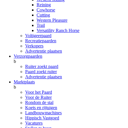
Reining
Cowhorse
Cutting
Western Pleasure
Trail
Versatility Ranch Horse
Voltigeerpaard
Recreatiepaarden
Verkopers
Advertentie plaatsen
Verzorgpaarden
b
Ruiter zoekt paard
Paard zoekt ruiter
Advertentie plaatsen
Marktplaats
b
Voor het Paard
Voor de Ruiter
Rondom de stal
Koets en rijtuigen
Landbouwmachines
Hippisch Vastgoed
Vacatures