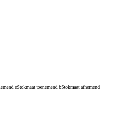
fnemend
e
Stokmaat toenemend
b
Stokmaat afnemend