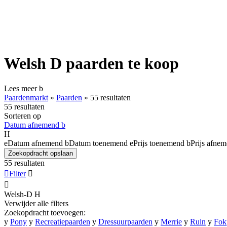
Welsh D paarden te koop
Lees meer
b
Paardenmarkt
»
Paarden
»
55 resultaten
55 resultaten
Sorteren op
Datum afnemend
b
H
e
Datum afnemend
b
Datum toenemend
e
Prijs toenemend
b
Prijs afne
Zoekopdracht opslaan
55 resultaten

Filter


Welsh-D
H
Verwijder alle filters
Zoekopdracht toevoegen:
y
Pony
y
Recreatiepaarden
y
Dressuurpaarden
y
Merrie
y
Ruin
y
Fok