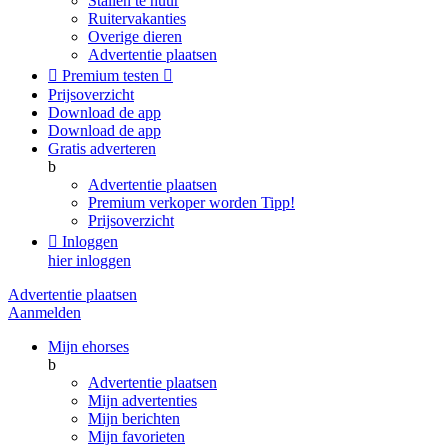
Stallen te huur
Ruitervakanties
Overige dieren
Advertentie plaatsen

Premium testen

Prijsoverzicht
Download de app
Download de app
Gratis adverteren
b
Advertentie plaatsen
Premium verkoper worden
Tipp!
Prijsoverzicht

Inloggen
hier inloggen
Advertentie plaatsen
Aanmelden
Mijn ehorses
b
Advertentie plaatsen
Mijn advertenties
Mijn berichten
Mijn favorieten