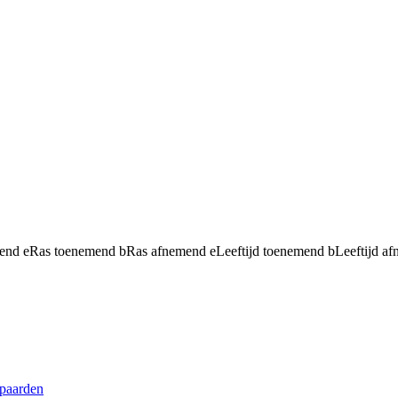
mend
e
Ras toenemend
b
Ras afnemend
e
Leeftijd toenemend
b
Leeftijd a
paarden