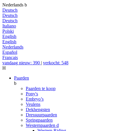
Nederlands
b
Deutsch
Deutsch
Deutsch
Italiano
Polski
English
English
Nederlands
Español
Français
vandaag nieuw: 390
|
verkocht: 548
H
Paarden
b
Paarden te koop
Pony's
Embryo’s
Veulens
Dekhengsten
Dressuurpaarden
Springpaarden
Westernpaarden
d
Western Riding