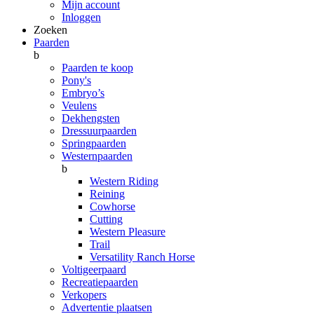
Mijn account
Inloggen
Zoeken
Paarden
b
Paarden te koop
Pony's
Embryo’s
Veulens
Dekhengsten
Dressuurpaarden
Springpaarden
Westernpaarden
b
Western Riding
Reining
Cowhorse
Cutting
Western Pleasure
Trail
Versatility Ranch Horse
Voltigeerpaard
Recreatiepaarden
Verkopers
Advertentie plaatsen