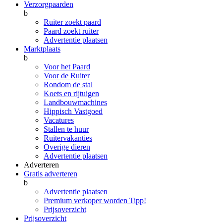
Verzorgpaarden
b
Ruiter zoekt paard
Paard zoekt ruiter
Advertentie plaatsen
Marktplaats
b
Voor het Paard
Voor de Ruiter
Rondom de stal
Koets en rijtuigen
Landbouwmachines
Hippisch Vastgoed
Vacatures
Stallen te huur
Ruitervakanties
Overige dieren
Advertentie plaatsen
Adverteren
Gratis adverteren
b
Advertentie plaatsen
Premium verkoper worden
Tipp!
Prijsoverzicht
Prijsoverzicht