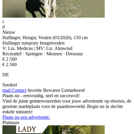
c
d
Nieuw
Haflinger, Hengst, Veulen (03/2026), 150 cm
Haflinger ruinpony hengstveulen
V: Liz. Medicus | MV: Liz. Almwind
Recreatief · Springen · Mennen · Dressuur
€ 2.500
€ 2.500
DE
Seedorf
mail
Contact
favorite
Bewaren
Gemarkeerd
Plaats nu - eenvoudig, snel en succesvol!
Vind de juiste geïnteresseerden voor jouw advertentie op ehorses, de
grootste marktplaats voor de paardenwereld. Begin nu in slechts
enkele minuten!
Plaats nu een advertentie.
Platinum