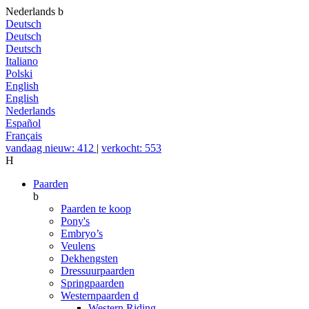
Nederlands
b
Deutsch
Deutsch
Deutsch
Italiano
Polski
English
English
Nederlands
Español
Français
vandaag nieuw: 412
|
verkocht: 553
H
Paarden
b
Paarden te koop
Pony's
Embryo’s
Veulens
Dekhengsten
Dressuurpaarden
Springpaarden
Westernpaarden
d
Western Riding