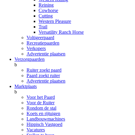
Reining
Cowhorse
Cutting
Western Pleasure
Trail
Versatility Ranch Horse
Voltigeerpaard
Recreatiepaarden
Verkopers
Advertentie plaatsen
Verzorgpaarden
b
Ruiter zoekt paard
Paard zoekt ruiter
Advertentie plaatsen
Marktplaats
b
Voor het Paard
Voor de Ruiter
Rondom de stal
Koets en rijtuigen
Landbouwmachines
Hippisch Vastgoed
Vacatures