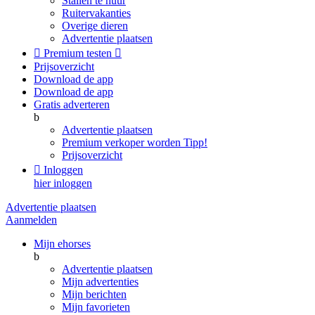
Stallen te huur
Ruitervakanties
Overige dieren
Advertentie plaatsen

Premium testen

Prijsoverzicht
Download de app
Download de app
Gratis adverteren
b
Advertentie plaatsen
Premium verkoper worden
Tipp!
Prijsoverzicht

Inloggen
hier inloggen
Advertentie plaatsen
Aanmelden
Mijn ehorses
b
Advertentie plaatsen
Mijn advertenties
Mijn berichten
Mijn favorieten