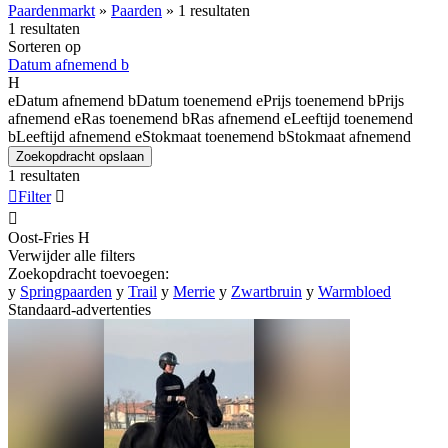
Paardenmarkt
»
Paarden
»
1 resultaten
1 resultaten
Sorteren op
Datum afnemend
b
H
e
Datum afnemend
b
Datum toenemend
e
Prijs toenemend
b
Prijs
afnemend
e
Ras toenemend
b
Ras afnemend
e
Leeftijd toenemend
b
Leeftijd afnemend
e
Stokmaat toenemend
b
Stokmaat afnemend
Zoekopdracht opslaan
1 resultaten

Filter


Oost-Fries
H
Verwijder alle filters
Zoekopdracht toevoegen:
y
Springpaarden
y
Trail
y
Merrie
y
Zwartbruin
y
Warmbloed
Standaard-advertenties