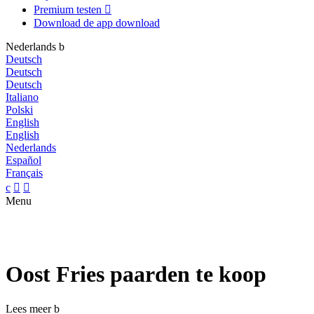
Premium testen

Download de app
download
Nederlands
b
Deutsch
Deutsch
Deutsch
Italiano
Polski
English
English
Nederlands
Español
Français
c


Menu
Oost Fries paarden te koop
Lees meer
b