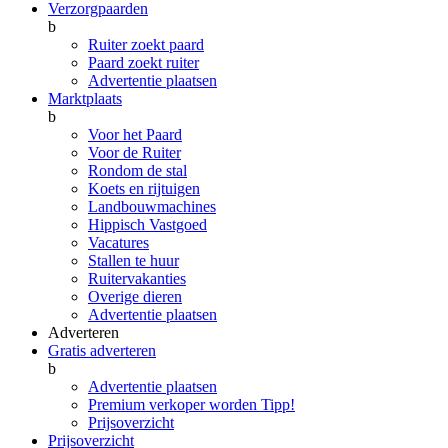
Verzorgpaarden
b
Ruiter zoekt paard
Paard zoekt ruiter
Advertentie plaatsen
Marktplaats
b
Voor het Paard
Voor de Ruiter
Rondom de stal
Koets en rijtuigen
Landbouwmachines
Hippisch Vastgoed
Vacatures
Stallen te huur
Ruitervakanties
Overige dieren
Advertentie plaatsen
Adverteren
Gratis adverteren
b
Advertentie plaatsen
Premium verkoper worden
Tipp!
Prijsoverzicht
Prijsoverzicht