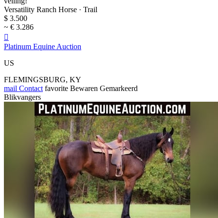
veiling!
Versatility Ranch Horse · Trail
$ 3.500
~ € 3.286

Platinum Equine Auction
US
FLEMINGSBURG, KY
mail
Contact
favorite
Bewaren
Gemarkeerd
Blikvangers