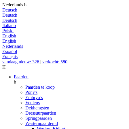
Nederlands
b
Deutsch
Deutsch
Deutsch
Italiano
Polski
English
English
Nederlands
Español
Français
vandaag nieuw: 326
|
verkocht: 580
H
Paarden
b
Paarden te koop
Pony's
Embryo’s
Veulens
Dekhengsten
Dressuurpaarden
Springpaarden
Westernpaarden
d
Western Riding