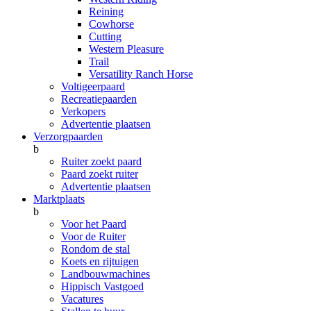
Reining
Cowhorse
Cutting
Western Pleasure
Trail
Versatility Ranch Horse
Voltigeerpaard
Recreatiepaarden
Verkopers
Advertentie plaatsen
Verzorgpaarden
b
Ruiter zoekt paard
Paard zoekt ruiter
Advertentie plaatsen
Marktplaats
b
Voor het Paard
Voor de Ruiter
Rondom de stal
Koets en rijtuigen
Landbouwmachines
Hippisch Vastgoed
Vacatures