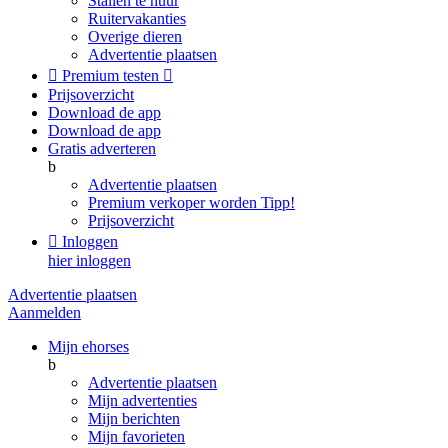
Stallen te huur
Ruitervakanties
Overige dieren
Advertentie plaatsen

Premium testen

Prijsoverzicht
Download de app
Download de app
Gratis adverteren
b
Advertentie plaatsen
Premium verkoper worden
Tipp!
Prijsoverzicht

Inloggen
hier inloggen
Advertentie plaatsen
Aanmelden
Mijn ehorses
b
Advertentie plaatsen
Mijn advertenties
Mijn berichten
Mijn favorieten