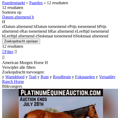
Paardenmarkt
»
Paarden
»
12 resultaten
12 resultaten
Sorteren op
Datum afnemend
b
H
e
Datum afnemend
b
Datum toenemend
e
Prijs toenemend
b
Prijs
afnemend
e
Ras toenemend
b
Ras afnemend
e
Leeftijd toenemend
b
Leeftijd afnemend
e
Stokmaat toenemend
b
Stokmaat afnemend
Zoekopdracht opslaan
12 resultaten

Filter


American Morgen Horse
H
Verwijder alle filters
Zoekopdracht toevoegen:
y
Warmbloed
y
Trail
y
Ruin
y
Roodbruin
y
Fokpaarden
y
Versatility
Ranch Horse
Blikvangers