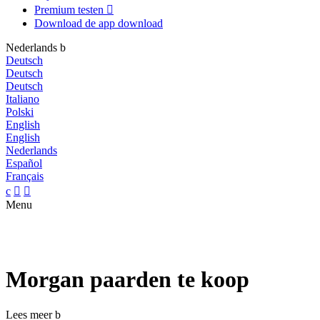
Premium testen

Download de app
download
Nederlands
b
Deutsch
Deutsch
Deutsch
Italiano
Polski
English
English
Nederlands
Español
Français
c


Menu
Morgan paarden te koop
Lees meer
b