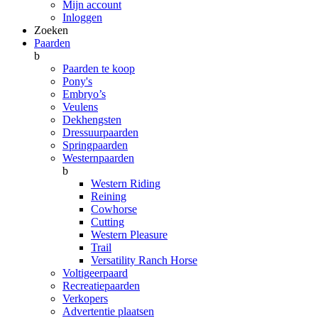
Mijn account
Inloggen
Zoeken
Paarden
b
Paarden te koop
Pony's
Embryo’s
Veulens
Dekhengsten
Dressuurpaarden
Springpaarden
Westernpaarden
b
Western Riding
Reining
Cowhorse
Cutting
Western Pleasure
Trail
Versatility Ranch Horse
Voltigeerpaard
Recreatiepaarden
Verkopers
Advertentie plaatsen