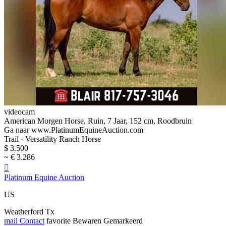
videocam
American Morgen Horse, Ruin, 7 Jaar, 152 cm, Roodbruin
Ga naar www.PlatinumEquineAuction.com
Trail · Versatility Ranch Horse
$ 3.500
~ € 3.286

Platinum Equine Auction
US
Weatherford Tx
mail
Contact
favorite
Bewaren
Gemarkeerd