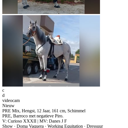
c
d
videocam
Nieuw
PRE Mix, Hengst, 12 Jaar, 161 cm, Schimmel
PRE, Barroco met negatieve Piro.
V: Curioso XXXII | MV: Danes J F
Show · Doma Vaquera · Working Equitation · Dressuur