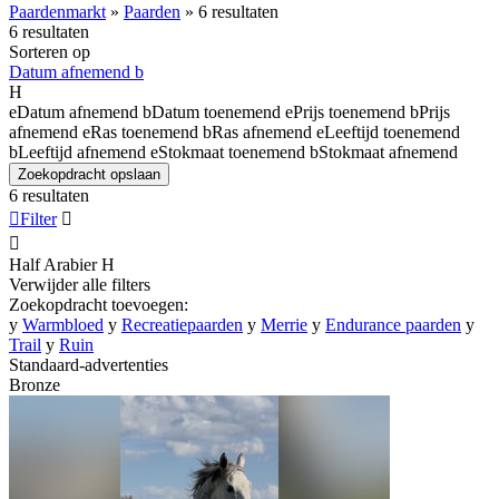
Paardenmarkt
»
Paarden
»
6 resultaten
6 resultaten
Sorteren op
Datum afnemend
b
H
e
Datum afnemend
b
Datum toenemend
e
Prijs toenemend
b
Prijs
afnemend
e
Ras toenemend
b
Ras afnemend
e
Leeftijd toenemend
b
Leeftijd afnemend
e
Stokmaat toenemend
b
Stokmaat afnemend
Zoekopdracht opslaan
6 resultaten

Filter


Half Arabier
H
Verwijder alle filters
Zoekopdracht toevoegen:
y
Warmbloed
y
Recreatiepaarden
y
Merrie
y
Endurance paarden
y
Trail
y
Ruin
Standaard-advertenties
Bronze