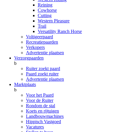
Reining
Cowhorse
Cutting
Western Pleasure
Trail
Versatility Ranch Horse
Voltigeerpaard
Recreatiepaarden
Verkopers
Advertentie plaatsen
Verzorgpaarden
b
Ruiter zoekt paard
Paard zoekt ruiter
Advertentie plaatsen
Marktplaats
b
Voor het Paard
Voor de Ruiter
Rondom de stal
Koets en rijtuigen
Landbouwmachines
Hippisch Vastgoed
Vacatures