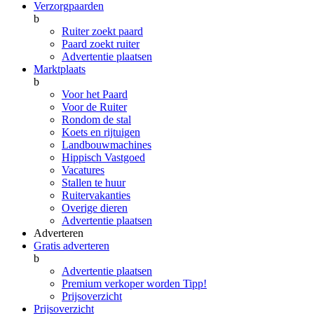
Verzorgpaarden
b
Ruiter zoekt paard
Paard zoekt ruiter
Advertentie plaatsen
Marktplaats
b
Voor het Paard
Voor de Ruiter
Rondom de stal
Koets en rijtuigen
Landbouwmachines
Hippisch Vastgoed
Vacatures
Stallen te huur
Ruitervakanties
Overige dieren
Advertentie plaatsen
Adverteren
Gratis adverteren
b
Advertentie plaatsen
Premium verkoper worden
Tipp!
Prijsoverzicht
Prijsoverzicht