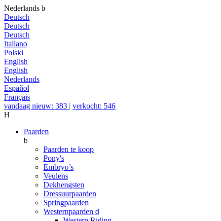
Nederlands
b
Deutsch
Deutsch
Deutsch
Italiano
Polski
English
English
Nederlands
Español
Français
vandaag nieuw: 383
|
verkocht: 546
H
Paarden
b
Paarden te koop
Pony's
Embryo’s
Veulens
Dekhengsten
Dressuurpaarden
Springpaarden
Westernpaarden
d
Western Riding