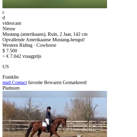
c
d
videocam
Nieuw
Mustang (amerikaans), Ruin, 2 Jaar, 142 cm
Opvallende Amerikaanse Mustang-hengst!
Western Riding · Cowhorse
$ 7.500
~ € 7.042 vraagprijs
US
Franklin
mail
Contact
favorite
Bewaren
Gemarkeerd
Platinum