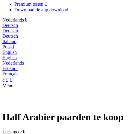
Premium testen

Download de app
download
Nederlands
b
Deutsch
Deutsch
Deutsch
Italiano
Polski
English
English
Nederlands
Español
Français
c


Menu
Half Arabier paarden te koop
Lees meer
b