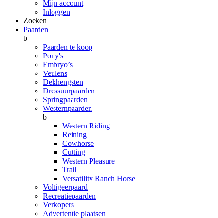
Mijn account
Inloggen
Zoeken
Paarden
b
Paarden te koop
Pony's
Embryo’s
Veulens
Dekhengsten
Dressuurpaarden
Springpaarden
Westernpaarden
b
Western Riding
Reining
Cowhorse
Cutting
Western Pleasure
Trail
Versatility Ranch Horse
Voltigeerpaard
Recreatiepaarden
Verkopers
Advertentie plaatsen