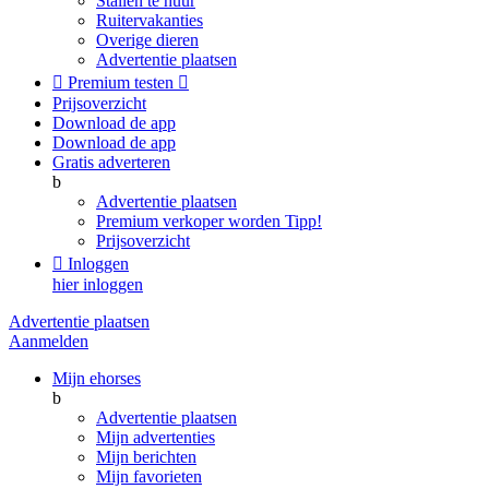
Stallen te huur
Ruitervakanties
Overige dieren
Advertentie plaatsen

Premium testen

Prijsoverzicht
Download de app
Download de app
Gratis adverteren
b
Advertentie plaatsen
Premium verkoper worden
Tipp!
Prijsoverzicht

Inloggen
hier inloggen
Advertentie plaatsen
Aanmelden
Mijn ehorses
b
Advertentie plaatsen
Mijn advertenties
Mijn berichten
Mijn favorieten