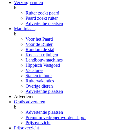
Verzorgpaarden
b
Ruiter zoekt paard
Paard zoekt ruiter
Advertentie plaatsen
Marktplaats
b
Voor het Paard
Voor de Ruiter
Rondom de stal
Koets en rijtuigen
Landbouwmachines
Hippisch Vastgoed
Vacatures
Stallen te huur
Ruitervakanties
Overige dieren
Advertentie plaatsen
Adverteren
Gratis adverteren
b
Advertentie plaatsen
Premium verkoper worden
Tipp!
Prijsoverzicht
Prijsoverzicht