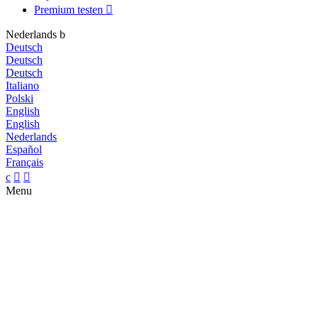
Premium testen

Nederlands
b
Deutsch
Deutsch
Deutsch
Italiano
Polski
English
English
Nederlands
Español
Français
c


Menu