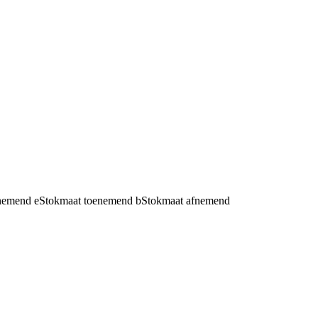
fnemend
e
Stokmaat toenemend
b
Stokmaat afnemend