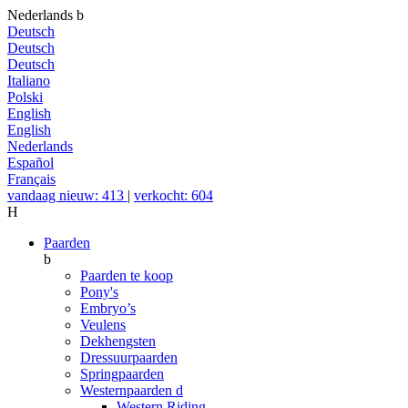
Nederlands
b
Deutsch
Deutsch
Deutsch
Italiano
Polski
English
English
Nederlands
Español
Français
vandaag nieuw: 413
|
verkocht: 604
H
Paarden
b
Paarden te koop
Pony's
Embryo’s
Veulens
Dekhengsten
Dressuurpaarden
Springpaarden
Westernpaarden
d
Western Riding