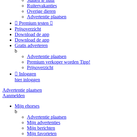
Stallen te huur
Ruitervakanties
Overige dieren
Advertentie plaatsen

Premium testen

Prijsoverzicht
Download de app
Download de app
Gratis adverteren
b
Advertentie plaatsen
Premium verkoper worden
Tipp!
Prijsoverzicht

Inloggen
hier inloggen
Advertentie plaatsen
Aanmelden
Mijn ehorses
b
Advertentie plaatsen
Mijn advertenties
Mijn berichten
Mijn favorieten