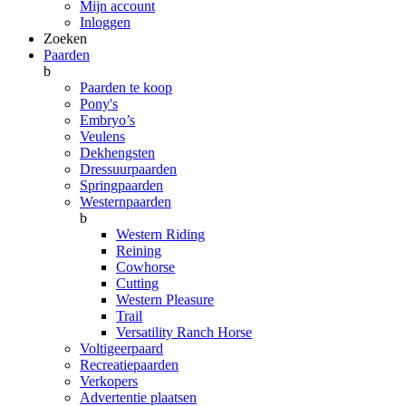
Mijn account
Inloggen
Zoeken
Paarden
b
Paarden te koop
Pony's
Embryo’s
Veulens
Dekhengsten
Dressuurpaarden
Springpaarden
Westernpaarden
b
Western Riding
Reining
Cowhorse
Cutting
Western Pleasure
Trail
Versatility Ranch Horse
Voltigeerpaard
Recreatiepaarden
Verkopers
Advertentie plaatsen