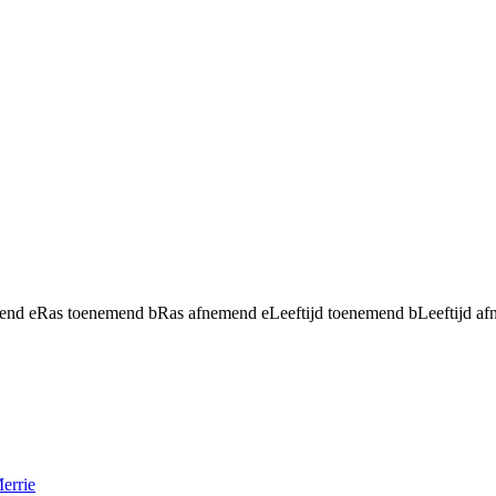
mend
e
Ras toenemend
b
Ras afnemend
e
Leeftijd toenemend
b
Leeftijd a
errie