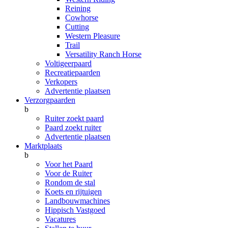
Reining
Cowhorse
Cutting
Western Pleasure
Trail
Versatility Ranch Horse
Voltigeerpaard
Recreatiepaarden
Verkopers
Advertentie plaatsen
Verzorgpaarden
b
Ruiter zoekt paard
Paard zoekt ruiter
Advertentie plaatsen
Marktplaats
b
Voor het Paard
Voor de Ruiter
Rondom de stal
Koets en rijtuigen
Landbouwmachines
Hippisch Vastgoed
Vacatures