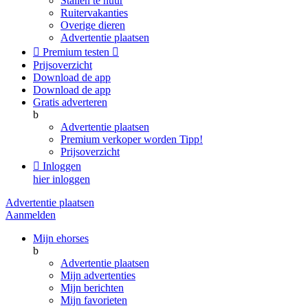
Stallen te huur
Ruitervakanties
Overige dieren
Advertentie plaatsen

Premium testen

Prijsoverzicht
Download de app
Download de app
Gratis adverteren
b
Advertentie plaatsen
Premium verkoper worden
Tipp!
Prijsoverzicht

Inloggen
hier inloggen
Advertentie plaatsen
Aanmelden
Mijn ehorses
b
Advertentie plaatsen
Mijn advertenties
Mijn berichten
Mijn favorieten