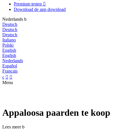
Premium testen

Download de app
download
Nederlands
b
Deutsch
Deutsch
Deutsch
Italiano
Polski
English
English
Nederlands
Español
Français
c


Menu
Appaloosa paarden te koop
Lees meer
b