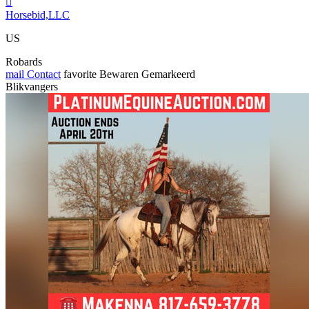

Horsebid,LLC
US
Robards
mail
Contact
favorite
Bewaren
Gemarkeerd
Blikvangers