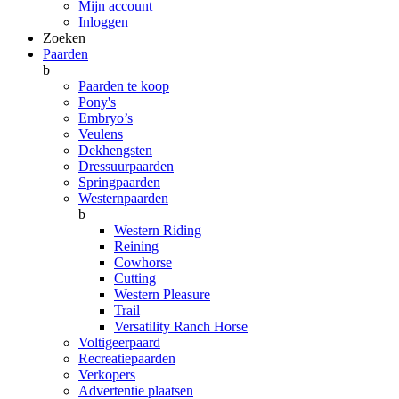
Mijn account
Inloggen
Zoeken
Paarden
b
Paarden te koop
Pony's
Embryo’s
Veulens
Dekhengsten
Dressuurpaarden
Springpaarden
Westernpaarden
b
Western Riding
Reining
Cowhorse
Cutting
Western Pleasure
Trail
Versatility Ranch Horse
Voltigeerpaard
Recreatiepaarden
Verkopers
Advertentie plaatsen