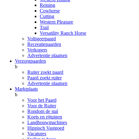
Reining
Cowhorse
Cutting
Western Pleasure
Trail
Versatility Ranch Horse
Voltigeerpaard
Recreatiepaarden
Verkopers
Advertentie plaatsen
Verzorgpaarden
b
Ruiter zoekt paard
Paard zoekt ruiter
Advertentie plaatsen
Marktplaats
b
Voor het Paard
Voor de Ruiter
Rondom de stal
Koets en rijtuigen
Landbouwmachines
Hippisch Vastgoed
Vacatures