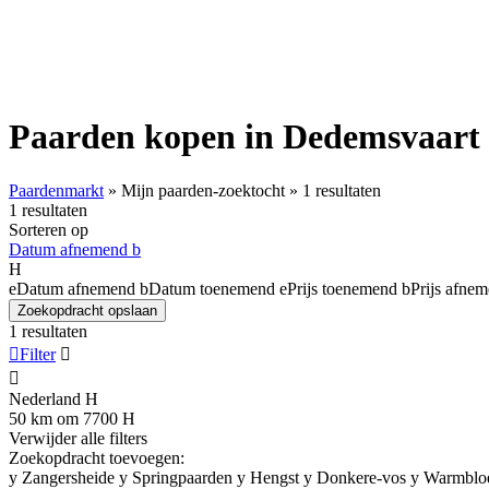
Paarden kopen in Dedemsvaart - 
Paardenmarkt
»
Mijn paarden-zoektocht
»
1 resultaten
1 resultaten
Sorteren op
Datum afnemend
b
H
e
Datum afnemend
b
Datum toenemend
e
Prijs toenemend
b
Prijs afne
Zoekopdracht opslaan
1 resultaten

Filter


Nederland
H
50 km om 7700
H
Verwijder alle filters
Zoekopdracht toevoegen:
y
Zangersheide
y
Springpaarden
y
Hengst
y
Donkere-vos
y
Warmblo