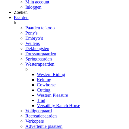
Mijn account
Inloggen
Zoeken
Paarden
b
Paarden te koop
Pony's
Embryo’s
Veulens
Dekhengsten
Dressuurpaarden
Springpaarden
Westernpaarden
b
Western Riding
Reining
Cowhorse
Cutting
Western Pleasure
Trail
Versatility Ranch Horse
Voltigeerpaard
Recreatiepaarden
Verkopers
Advertentie plaatsen