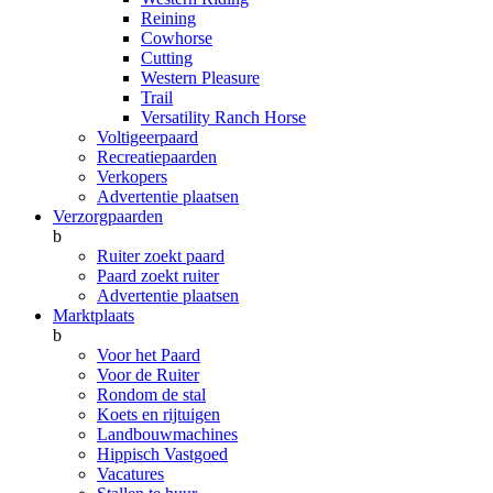
Reining
Cowhorse
Cutting
Western Pleasure
Trail
Versatility Ranch Horse
Voltigeerpaard
Recreatiepaarden
Verkopers
Advertentie plaatsen
Verzorgpaarden
b
Ruiter zoekt paard
Paard zoekt ruiter
Advertentie plaatsen
Marktplaats
b
Voor het Paard
Voor de Ruiter
Rondom de stal
Koets en rijtuigen
Landbouwmachines
Hippisch Vastgoed
Vacatures