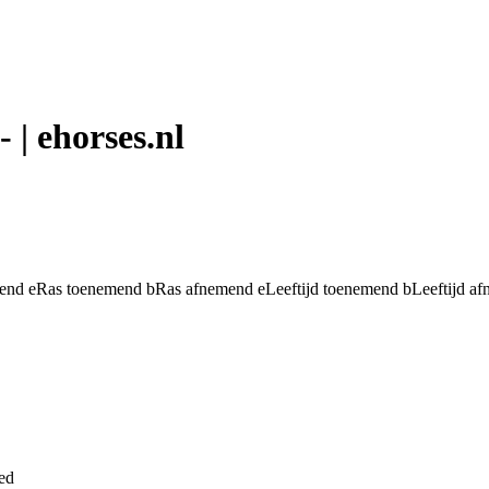
| ehorses.nl
mend
e
Ras toenemend
b
Ras afnemend
e
Leeftijd toenemend
b
Leeftijd a
ed