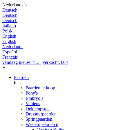
Nederlands
b
Deutsch
Deutsch
Deutsch
Italiano
Polski
English
English
Nederlands
Español
Français
vandaag nieuw: 413
|
verkocht: 604
H
Paarden
b
Paarden te koop
Pony's
Embryo’s
Veulens
Dekhengsten
Dressuurpaarden
Springpaarden
Westernpaarden
d
Western Riding