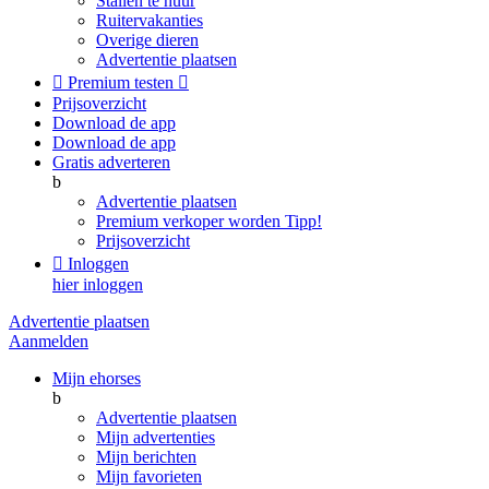
Stallen te huur
Ruitervakanties
Overige dieren
Advertentie plaatsen

Premium testen

Prijsoverzicht
Download de app
Download de app
Gratis adverteren
b
Advertentie plaatsen
Premium verkoper worden
Tipp!
Prijsoverzicht

Inloggen
hier inloggen
Advertentie plaatsen
Aanmelden
Mijn ehorses
b
Advertentie plaatsen
Mijn advertenties
Mijn berichten
Mijn favorieten