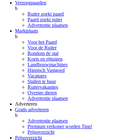
Verzorgpaarden
b
Ruiter zoekt paard
Paard zoekt ruiter
Advertentie plaatsen
Marktplaats
b
Voor het Paard
Voor de Ruiter
Rondom de stal
Koets en rijtuigen
Landbouwmachines
Hippisch Vastgoed
Vacatures
Stallen te huur
Ruitervakanties
Overige dieren
Advertentie plaatsen
Adverteren
Gratis adverteren
b
Advertentie plaatsen
Premium verkoper worden
Tipp!
Prijsoverzicht
Prijsoverzicht