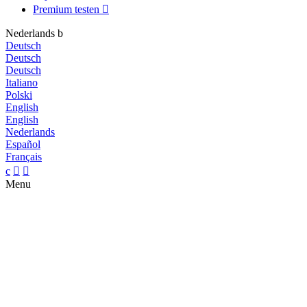
Premium testen

Nederlands
b
Deutsch
Deutsch
Deutsch
Italiano
Polski
English
English
Nederlands
Español
Français
c


Menu