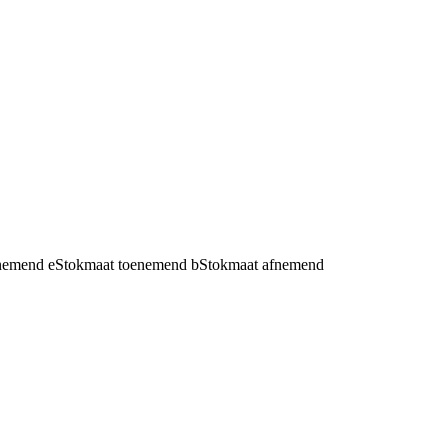
fnemend
e
Stokmaat toenemend
b
Stokmaat afnemend