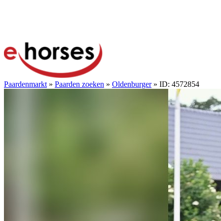
Paardenmarkt
»
Paarden zoeken
»
Oldenburger
» ID: 4572854