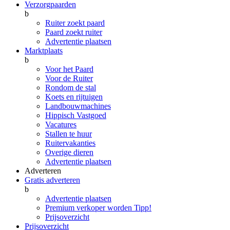
Verzorgpaarden
b
Ruiter zoekt paard
Paard zoekt ruiter
Advertentie plaatsen
Marktplaats
b
Voor het Paard
Voor de Ruiter
Rondom de stal
Koets en rijtuigen
Landbouwmachines
Hippisch Vastgoed
Vacatures
Stallen te huur
Ruitervakanties
Overige dieren
Advertentie plaatsen
Adverteren
Gratis adverteren
b
Advertentie plaatsen
Premium verkoper worden
Tipp!
Prijsoverzicht
Prijsoverzicht