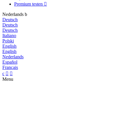
Premium testen

Nederlands
b
Deutsch
Deutsch
Deutsch
Italiano
Polski
English
English
Nederlands
Español
Français
c


Menu