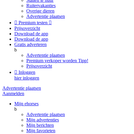
Stallen te huur
Ruitervakanties
Overige dieren
Advertentie plaatsen

Premium testen

Prijsoverzicht
Download de app
Download de app
Gratis adverteren
b
Advertentie plaatsen
Premium verkoper worden
Tipp!
Prijsoverzicht

Inloggen
hier inloggen
Advertentie plaatsen
Aanmelden
Mijn ehorses
b
Advertentie plaatsen
Mijn advertenties
Mijn berichten
Mijn favorieten