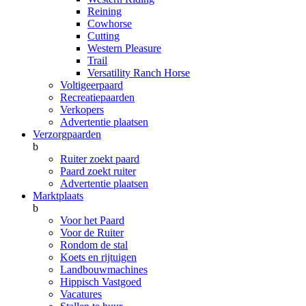
Reining
Cowhorse
Cutting
Western Pleasure
Trail
Versatility Ranch Horse
Voltigeerpaard
Recreatiepaarden
Verkopers
Advertentie plaatsen
Verzorgpaarden
b
Ruiter zoekt paard
Paard zoekt ruiter
Advertentie plaatsen
Marktplaats
b
Voor het Paard
Voor de Ruiter
Rondom de stal
Koets en rijtuigen
Landbouwmachines
Hippisch Vastgoed
Vacatures