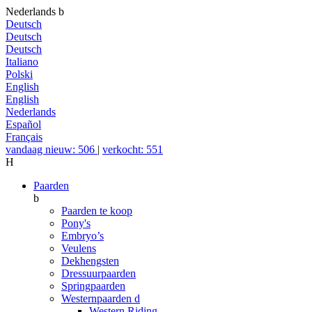
Nederlands
b
Deutsch
Deutsch
Deutsch
Italiano
Polski
English
English
Nederlands
Español
Français
vandaag nieuw: 506
|
verkocht: 551
H
Paarden
b
Paarden te koop
Pony's
Embryo’s
Veulens
Dekhengsten
Dressuurpaarden
Springpaarden
Westernpaarden
d
Western Riding