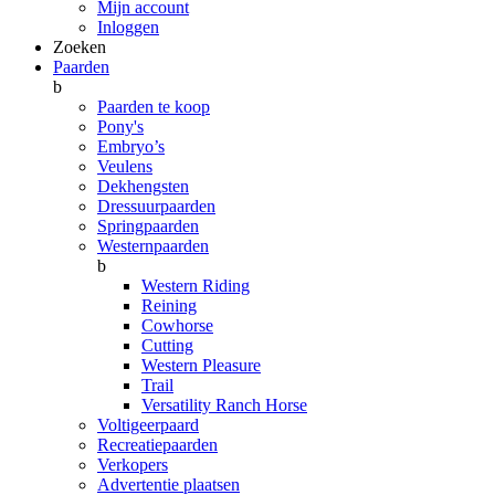
Mijn account
Inloggen
Zoeken
Paarden
b
Paarden te koop
Pony's
Embryo’s
Veulens
Dekhengsten
Dressuurpaarden
Springpaarden
Westernpaarden
b
Western Riding
Reining
Cowhorse
Cutting
Western Pleasure
Trail
Versatility Ranch Horse
Voltigeerpaard
Recreatiepaarden
Verkopers
Advertentie plaatsen