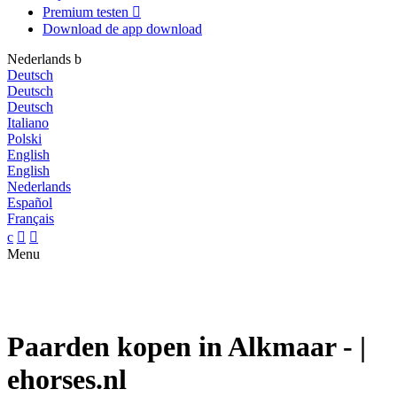
Premium testen

Download de app
download
Nederlands
b
Deutsch
Deutsch
Deutsch
Italiano
Polski
English
English
Nederlands
Español
Français
c


Menu
Paarden kopen in Alkmaar - |
ehorses.nl