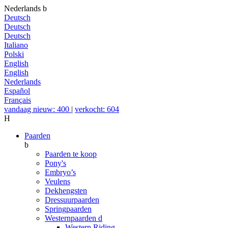
Nederlands
b
Deutsch
Deutsch
Deutsch
Italiano
Polski
English
English
Nederlands
Español
Français
vandaag nieuw: 400
|
verkocht: 604
H
Paarden
b
Paarden te koop
Pony's
Embryo’s
Veulens
Dekhengsten
Dressuurpaarden
Springpaarden
Westernpaarden
d
Western Riding