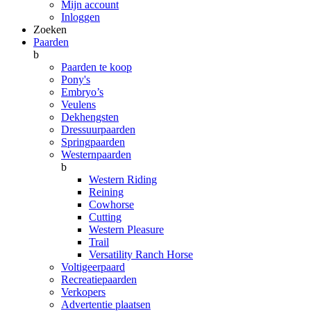
Mijn account
Inloggen
Zoeken
Paarden
b
Paarden te koop
Pony's
Embryo’s
Veulens
Dekhengsten
Dressuurpaarden
Springpaarden
Westernpaarden
b
Western Riding
Reining
Cowhorse
Cutting
Western Pleasure
Trail
Versatility Ranch Horse
Voltigeerpaard
Recreatiepaarden
Verkopers
Advertentie plaatsen