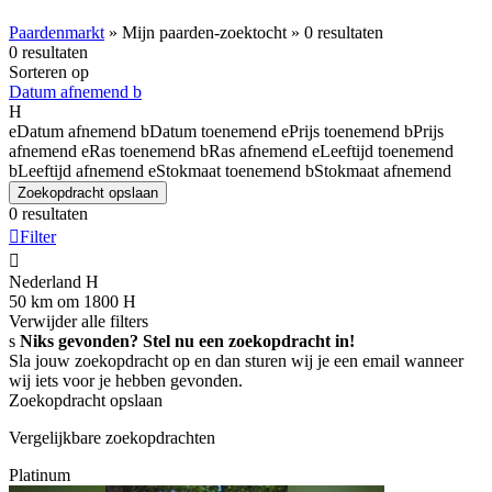
Paardenmarkt
»
Mijn paarden-zoektocht
»
0 resultaten
0 resultaten
Sorteren op
Datum afnemend
b
H
e
Datum afnemend
b
Datum toenemend
e
Prijs toenemend
b
Prijs
afnemend
e
Ras toenemend
b
Ras afnemend
e
Leeftijd toenemend
b
Leeftijd afnemend
e
Stokmaat toenemend
b
Stokmaat afnemend
Zoekopdracht opslaan
0 resultaten

Filter

Nederland
H
50 km om 1800
H
Verwijder alle filters
s
Niks gevonden? Stel nu een zoekopdracht in!
Sla jouw zoekopdracht op en dan sturen wij je een email wanneer
wij iets voor je hebben gevonden.
Zoekopdracht opslaan
Vergelijkbare zoekopdrachten
Platinum