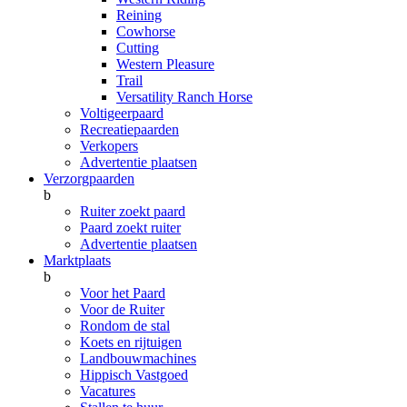
Reining
Cowhorse
Cutting
Western Pleasure
Trail
Versatility Ranch Horse
Voltigeerpaard
Recreatiepaarden
Verkopers
Advertentie plaatsen
Verzorgpaarden
b
Ruiter zoekt paard
Paard zoekt ruiter
Advertentie plaatsen
Marktplaats
b
Voor het Paard
Voor de Ruiter
Rondom de stal
Koets en rijtuigen
Landbouwmachines
Hippisch Vastgoed
Vacatures