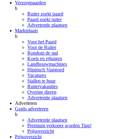
Verzorgpaarden
b
Ruiter zoekt paard
Paard zoekt ruiter
Advertentie plaatsen
Marktplaats
b
Voor het Paard
Voor de Ruiter
Rondom de stal
Koets en rijtuigen
Landbouwmachines
Hippisch Vastgoed
Vacatures
Stallen te huur
Ruitervakanties
Overige dieren
Advertentie plaatsen
Adverteren
Gratis adverteren
b
Advertentie plaatsen
Premium verkoper worden
Tipp!
Prijsoverzicht
Prijsoverzicht