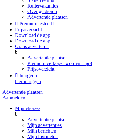
Stallen te huur
Ruitervakanties
Overige dieren
Advertentie plaatsen

Premium testen

Prijsoverzicht
Download de app
Download de app
Gratis adverteren
b
Advertentie plaatsen
Premium verkoper worden
Tipp!
Prijsoverzicht

Inloggen
hier inloggen
Advertentie plaatsen
Aanmelden
Mijn ehorses
b
Advertentie plaatsen
Mijn advertenties
Mijn berichten
Mijn favorieten