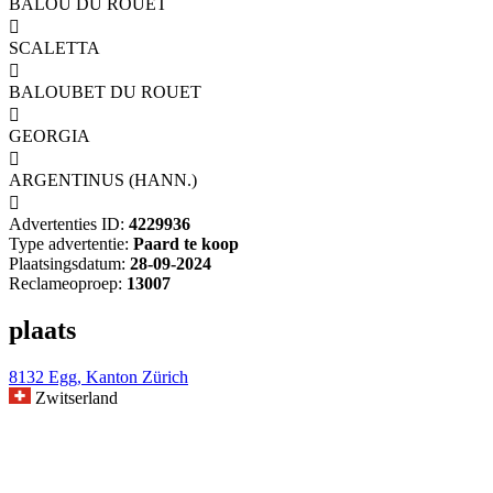
BALOU DU ROUET

SCALETTA

BALOUBET DU ROUET

GEORGIA

ARGENTINUS (HANN.)

Advertenties ID:
4229936
Type advertentie:
Paard te koop
Plaatsingsdatum:
28-09-2024
Reclameoproep:
13007
plaats
8132 Egg, Kanton Zürich
Zwitserland