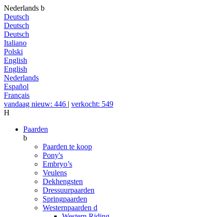
Nederlands
b
Deutsch
Deutsch
Deutsch
Italiano
Polski
English
English
Nederlands
Español
Français
vandaag nieuw: 446
|
verkocht: 549
H
Paarden
b
Paarden te koop
Pony's
Embryo’s
Veulens
Dekhengsten
Dressuurpaarden
Springpaarden
Westernpaarden
d
Western Riding