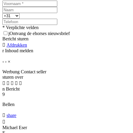
* Verplichte velden
j
Ontvang de ehorses nieuwsbrief
Bericht sturen

Afdrukken
r
Inhoud melden
‹
›
×
Werbung
Contact seller
sturen over





n
Bericht
9
Bellen

share

Michael Eser
E