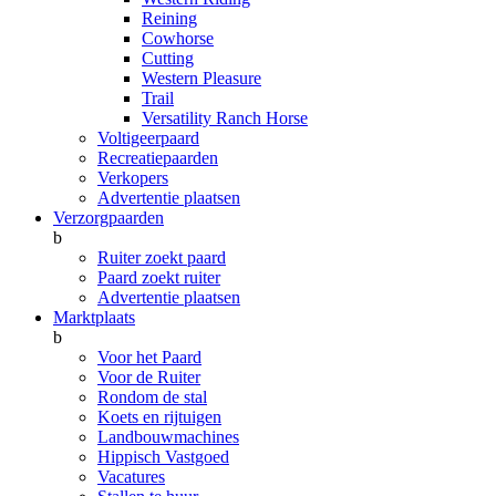
Reining
Cowhorse
Cutting
Western Pleasure
Trail
Versatility Ranch Horse
Voltigeerpaard
Recreatiepaarden
Verkopers
Advertentie plaatsen
Verzorgpaarden
b
Ruiter zoekt paard
Paard zoekt ruiter
Advertentie plaatsen
Marktplaats
b
Voor het Paard
Voor de Ruiter
Rondom de stal
Koets en rijtuigen
Landbouwmachines
Hippisch Vastgoed
Vacatures