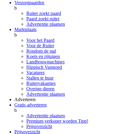
Verzorgpaarden
b
Ruiter zoekt paard
Paard zoekt ruiter
Advertentie plaatsen
Marktplaats
b
Voor het Paard
Voor de Ruiter
Rondom de stal
Koets en rijtuigen
Landbouwmachines
Hippisch Vastgoed
Vacatures
Stallen te huur
Ruitervakanties
Overige dieren
Advertentie plaatsen
Adverteren
Gratis adverteren
b
Advertentie plaatsen
Premium verkoper worden
Tipp!
Prijsoverzicht
Prijsoverzicht