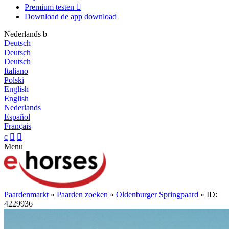
Premium testen

Download de app
download
Nederlands
b
Deutsch
Deutsch
Deutsch
Italiano
Polski
English
English
Nederlands
Español
Français
c


Menu
Paardenmarkt
»
Paarden zoeken
»
Oldenburger Springpaard
» ID:
4229936