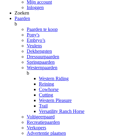
Mijn account
Inloggen
Zoeken
Paarden
b
Paarden te koop
Pony's
Embryo’s
Veulens
Dekhengsten
Dressuurpaarden
Springpaarden
Westernpaarden
b
Western Riding
Reining
Cowhorse
Cutting
Western Pleasure
Trail
Versatility Ranch Horse
Voltigeerpaard
Recreatiepaarden
Verkopers
Advertentie plaatsen