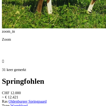
zoom_in
Zoom

31 keer gemerkt
Springfohlen
CHF 12.000
~ € 12.421
Ras
Oldenburger Springpaard
Type
Warmbloed