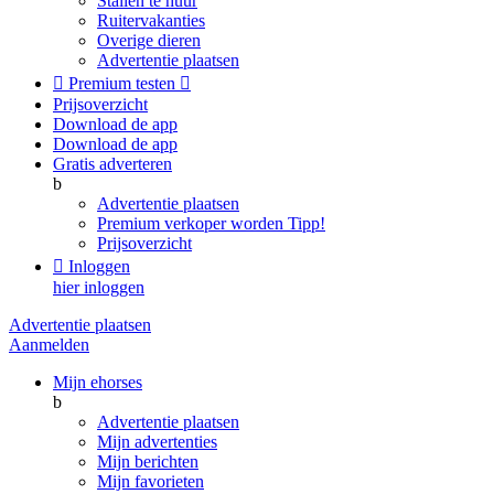
Stallen te huur
Ruitervakanties
Overige dieren
Advertentie plaatsen

Premium testen

Prijsoverzicht
Download de app
Download de app
Gratis adverteren
b
Advertentie plaatsen
Premium verkoper worden
Tipp!
Prijsoverzicht

Inloggen
hier inloggen
Advertentie plaatsen
Aanmelden
Mijn ehorses
b
Advertentie plaatsen
Mijn advertenties
Mijn berichten
Mijn favorieten