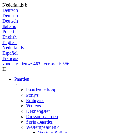
Nederlands
b
Deutsch
Deutsch
Deutsch
Italiano
Polski
English
English
Nederlands
Español
Français
vandaag nieuw: 463
|
verkocht: 556
H
Paarden
b
Paarden te koop
Pony's
Embryo’s
Veulens
Dekhengsten
Dressuurpaarden
Springpaarden
Westernpaarden
d
Western Riding