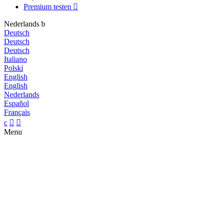
Premium testen

Nederlands
b
Deutsch
Deutsch
Deutsch
Italiano
Polski
English
English
Nederlands
Español
Français
c


Menu