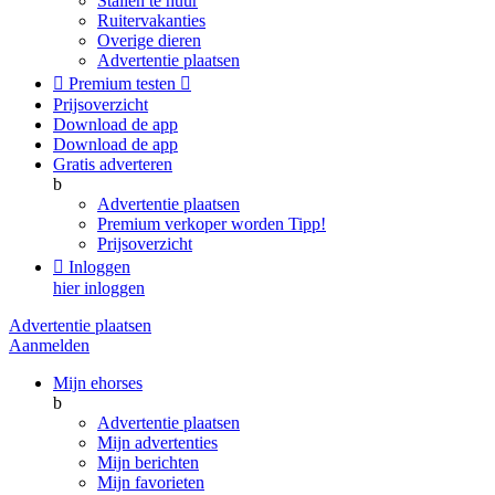
Stallen te huur
Ruitervakanties
Overige dieren
Advertentie plaatsen

Premium testen

Prijsoverzicht
Download de app
Download de app
Gratis adverteren
b
Advertentie plaatsen
Premium verkoper worden
Tipp!
Prijsoverzicht

Inloggen
hier inloggen
Advertentie plaatsen
Aanmelden
Mijn ehorses
b
Advertentie plaatsen
Mijn advertenties
Mijn berichten
Mijn favorieten