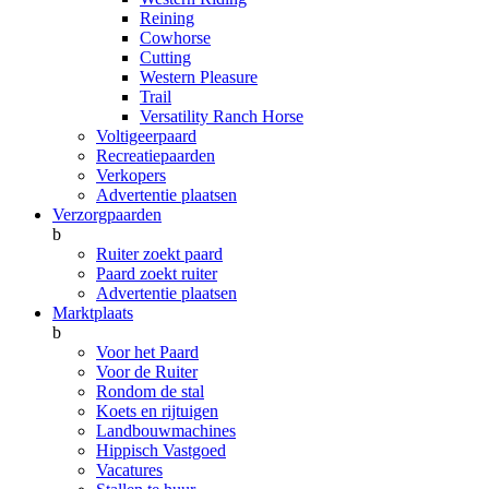
Reining
Cowhorse
Cutting
Western Pleasure
Trail
Versatility Ranch Horse
Voltigeerpaard
Recreatiepaarden
Verkopers
Advertentie plaatsen
Verzorgpaarden
b
Ruiter zoekt paard
Paard zoekt ruiter
Advertentie plaatsen
Marktplaats
b
Voor het Paard
Voor de Ruiter
Rondom de stal
Koets en rijtuigen
Landbouwmachines
Hippisch Vastgoed
Vacatures