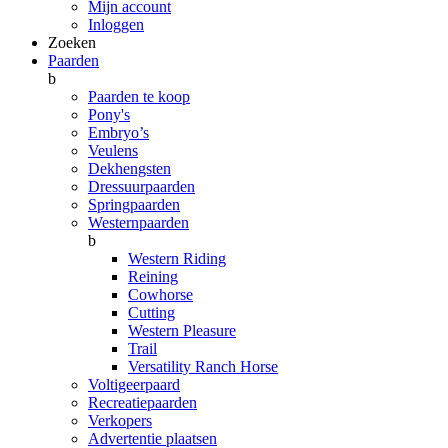
Mijn account
Inloggen
Zoeken
Paarden
b
Paarden te koop
Pony's
Embryo’s
Veulens
Dekhengsten
Dressuurpaarden
Springpaarden
Westernpaarden
b
Western Riding
Reining
Cowhorse
Cutting
Western Pleasure
Trail
Versatility Ranch Horse
Voltigeerpaard
Recreatiepaarden
Verkopers
Advertentie plaatsen