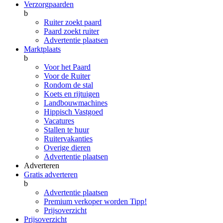
Verzorgpaarden
b
Ruiter zoekt paard
Paard zoekt ruiter
Advertentie plaatsen
Marktplaats
b
Voor het Paard
Voor de Ruiter
Rondom de stal
Koets en rijtuigen
Landbouwmachines
Hippisch Vastgoed
Vacatures
Stallen te huur
Ruitervakanties
Overige dieren
Advertentie plaatsen
Adverteren
Gratis adverteren
b
Advertentie plaatsen
Premium verkoper worden
Tipp!
Prijsoverzicht
Prijsoverzicht