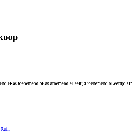
 koop
mend
e
Ras toenemend
b
Ras afnemend
e
Leeftijd toenemend
b
Leeftijd a
Ruin