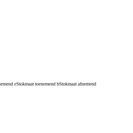
fnemend
e
Stokmaat toenemend
b
Stokmaat afnemend