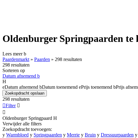
Oldenburger Springpaarden te
Lees meer
b
Paardenmarkt
»
Paarden
»
298 resultaten
298 resultaten
Sorteren op
Datum afnemend
b
H
e
Datum afnemend
b
Datum toenemend
e
Prijs toenemend
b
Prijs afne
Zoekopdracht opslaan
298 resultaten

Filter


Oldenburger Springpaard
H
Verwijder alle filters
Zoekopdracht toevoegen:
y
Warmbloed
y
Springpaarden
y
Merrie
y
Bruin
y
Dressuurpaarden
y