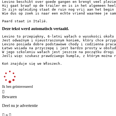
Levino beschikt over goede gangen en brengt veel plezie
Hij gaat braaf op de trailer en is in het algemeen heel 
In zijn opleiding staat de ruin nog vrij aan het begin 
Wie dus op zoek is naar een echte vriend waarmee je same
Paard staat in Italië.
Deze tekst werd automatisch vertaald.
Levino to przepiękny, 6-letni wałach o wysokości około 1
Jest odważnym i nieustraszonym koniem, który chce przypa
Levino posiada dobre podstawowe chody i codzienna praca
Łatwo wsiada na przyczepę i jest bardzo prosty w obsłud
W jego szkoleniu wałach jest jeszcze na początku drogi 
Jeśli więc szukasz prawdziwego kumpla, z którym można ra
Koń znajduje się we Włoszech.
Ik ben geïnteresseerd

Bewaren
Deel nu je advertentie

n
