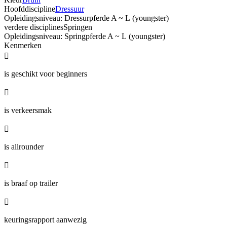
Hoofddiscipline
Dressuur
Opleidingsniveau: Dressurpferde A ~ L (youngster)
verdere disciplines
Springen
Opleidingsniveau: Springpferde A ~ L (youngster)
Kenmerken

is geschikt voor beginners

is verkeersmak

is allrounder

is braaf op trailer

keuringsrapport aanwezig