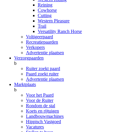
Reining
Cowhorse
Cutting
Western Pleasure
Trail
Versatility Ranch Horse
Voltigeerpaard
Recreatiepaarden
Verkopers
Advertentie plaatsen
Verzorgpaarden
b
Ruiter zoekt paard
Paard zoekt ruiter
Advertentie plaatsen
Marktplaats
b
Voor het Paard
Voor de Ruiter
Rondom de stal
Koets en rijtuigen
Landbouwmachines
Hippisch Vastgoed
Vacatures