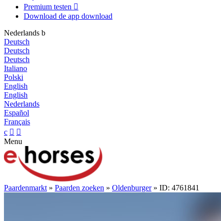
Premium testen

Download de app
download
Nederlands
b
Deutsch
Deutsch
Deutsch
Italiano
Polski
English
English
Nederlands
Español
Français
c


Menu
Paardenmarkt
»
Paarden zoeken
»
Oldenburger
» ID: 4761841