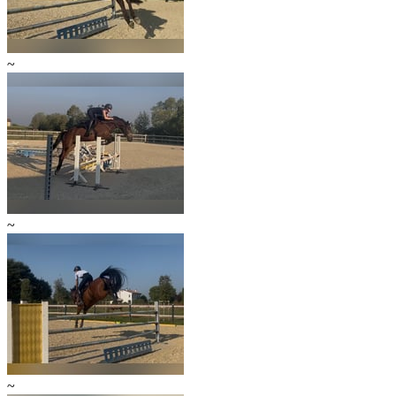
~
~
~