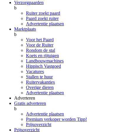
Verzorgpaarden
b
Ruiter zoekt paard
Paard zoekt ruiter
Advertentie plaatsen
Marktplaats
b
Voor het Paard
Voor de Ruiter
Rondom de stal
Koets en rijtuigen
Landbouwmachines
Hippisch Vastgoed
Vacatures
Stallen te huur
Ruitervakanties
Overige dieren
Advertentie plaatsen
Adverteren
Gratis adverteren
b
Advertentie plaatsen
Premium verkoper worden
Tipp!
Prijsoverzicht
Prijsoverzicht