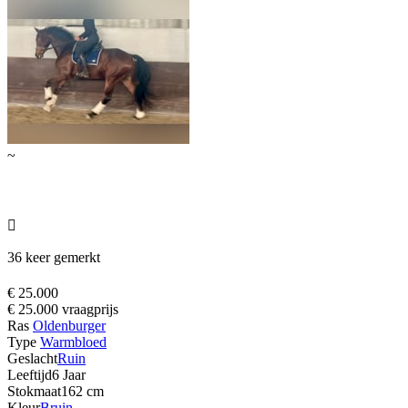
~

36 keer gemerkt
€ 25.000
€ 25.000 vraagprijs
Ras
Oldenburger
Type
Warmbloed
Geslacht
Ruin
Leeftijd
6 Jaar
Stokmaat
162 cm
Kleur
Bruin