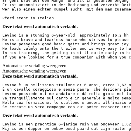
Er geht brav auf den Hänger und ist im gesamten Umgang s
Er ist unkompliziert in der Bedienung und verzeiht Reite
Wer also einen echten Kumpel sucht, mit dem man zusammen
Pferd steht in Italien
Deze tekst werd automatisch vertaald.
Levino is a stunning 6-year-old, approximately 16.2 hh g
He is a brave and fearless horse who strives to please h
Levino possesses good basic gaits and brings great joy 
He loads calmly onto the trailer and is very easy to han
In his training, the gelding is still quite early in hi
If you are looking for a true companion with whom you c
Automatische vertaling weergeven
Automatische vertaling weergeven
Deze tekst werd automatisch vertaald.
Levino è un bellissimo stallone di 6 anni, circa 1,62 m 
È un cavallo coraggioso e senza paura, che desidera piac
Levino possiede ottime andature e dà molta gioia nel la
Va tranquillamente sul carro e in generale è molto sempl
Nella sua formazione, lo stallone è ancora all'inizio e
Se cercate un vero compagno con cui poter crescere insi
Deze tekst werd automatisch vertaald.
Levino is een prachtige 6-jarige ruin van ongeveer 1,62 
Hij is een dapper en onbevreesd paard dat zijn ruiter gr