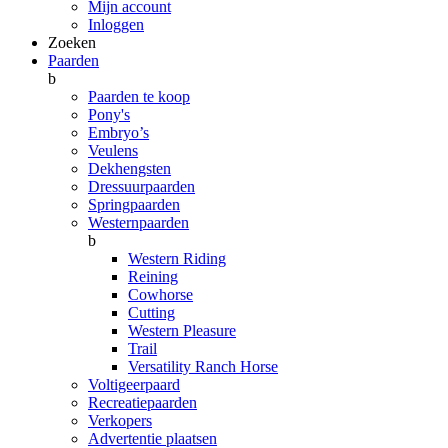
Mijn account
Inloggen
Zoeken
Paarden
b
Paarden te koop
Pony's
Embryo’s
Veulens
Dekhengsten
Dressuurpaarden
Springpaarden
Westernpaarden
b
Western Riding
Reining
Cowhorse
Cutting
Western Pleasure
Trail
Versatility Ranch Horse
Voltigeerpaard
Recreatiepaarden
Verkopers
Advertentie plaatsen