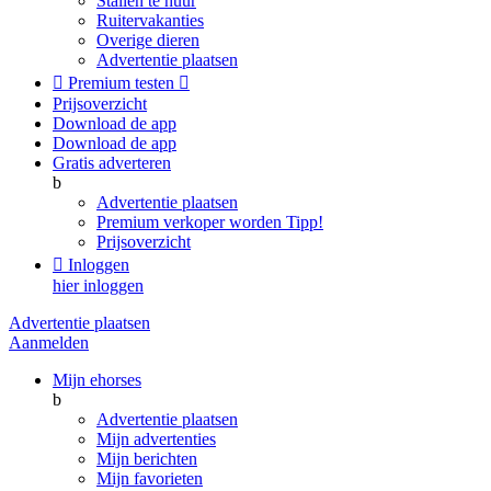
Stallen te huur
Ruitervakanties
Overige dieren
Advertentie plaatsen

Premium testen

Prijsoverzicht
Download de app
Download de app
Gratis adverteren
b
Advertentie plaatsen
Premium verkoper worden
Tipp!
Prijsoverzicht

Inloggen
hier inloggen
Advertentie plaatsen
Aanmelden
Mijn ehorses
b
Advertentie plaatsen
Mijn advertenties
Mijn berichten
Mijn favorieten