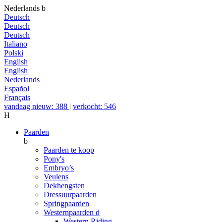
Nederlands
b
Deutsch
Deutsch
Deutsch
Italiano
Polski
English
English
Nederlands
Español
Français
vandaag nieuw: 388
|
verkocht: 546
H
Paarden
b
Paarden te koop
Pony's
Embryo’s
Veulens
Dekhengsten
Dressuurpaarden
Springpaarden
Westernpaarden
d
Western Riding