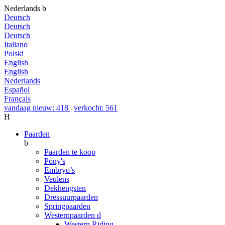
Nederlands
b
Deutsch
Deutsch
Deutsch
Italiano
Polski
English
English
Nederlands
Español
Français
vandaag nieuw: 418
|
verkocht: 561
H
Paarden
b
Paarden te koop
Pony's
Embryo’s
Veulens
Dekhengsten
Dressuurpaarden
Springpaarden
Westernpaarden
d
Western Riding