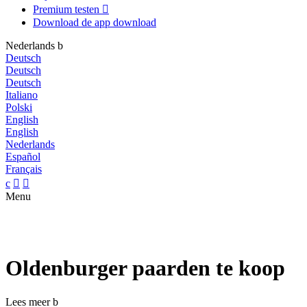
Premium testen

Download de app
download
Nederlands
b
Deutsch
Deutsch
Deutsch
Italiano
Polski
English
English
Nederlands
Español
Français
c


Menu
Oldenburger paarden te koop
Lees meer
b