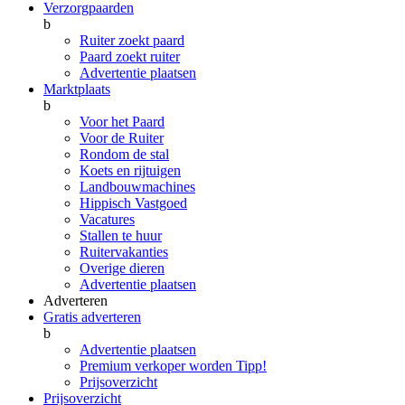
Verzorgpaarden
b
Ruiter zoekt paard
Paard zoekt ruiter
Advertentie plaatsen
Marktplaats
b
Voor het Paard
Voor de Ruiter
Rondom de stal
Koets en rijtuigen
Landbouwmachines
Hippisch Vastgoed
Vacatures
Stallen te huur
Ruitervakanties
Overige dieren
Advertentie plaatsen
Adverteren
Gratis adverteren
b
Advertentie plaatsen
Premium verkoper worden
Tipp!
Prijsoverzicht
Prijsoverzicht