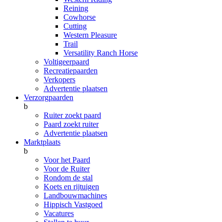
Reining
Cowhorse
Cutting
Western Pleasure
Trail
Versatility Ranch Horse
Voltigeerpaard
Recreatiepaarden
Verkopers
Advertentie plaatsen
Verzorgpaarden
b
Ruiter zoekt paard
Paard zoekt ruiter
Advertentie plaatsen
Marktplaats
b
Voor het Paard
Voor de Ruiter
Rondom de stal
Koets en rijtuigen
Landbouwmachines
Hippisch Vastgoed
Vacatures