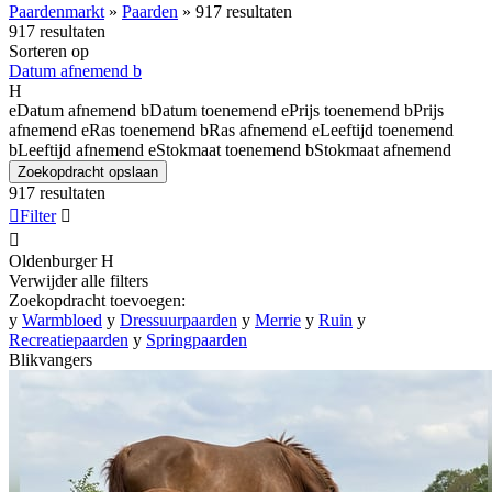
Paardenmarkt
»
Paarden
»
917 resultaten
917 resultaten
Sorteren op
Datum afnemend
b
H
e
Datum afnemend
b
Datum toenemend
e
Prijs toenemend
b
Prijs
afnemend
e
Ras toenemend
b
Ras afnemend
e
Leeftijd toenemend
b
Leeftijd afnemend
e
Stokmaat toenemend
b
Stokmaat afnemend
Zoekopdracht opslaan
917 resultaten

Filter


Oldenburger
H
Verwijder alle filters
Zoekopdracht toevoegen:
y
Warmbloed
y
Dressuurpaarden
y
Merrie
y
Ruin
y
Recreatiepaarden
y
Springpaarden
Blikvangers