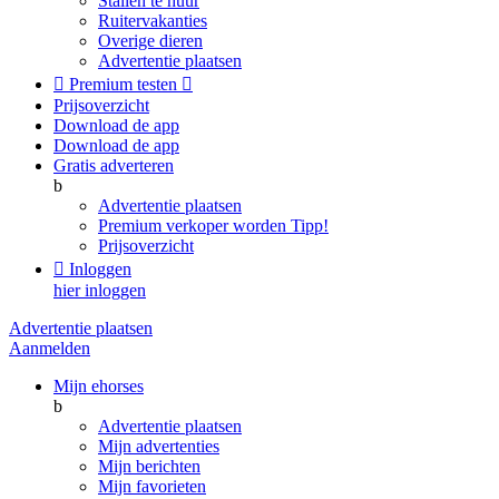
Stallen te huur
Ruitervakanties
Overige dieren
Advertentie plaatsen

Premium testen

Prijsoverzicht
Download de app
Download de app
Gratis adverteren
b
Advertentie plaatsen
Premium verkoper worden
Tipp!
Prijsoverzicht

Inloggen
hier inloggen
Advertentie plaatsen
Aanmelden
Mijn ehorses
b
Advertentie plaatsen
Mijn advertenties
Mijn berichten
Mijn favorieten