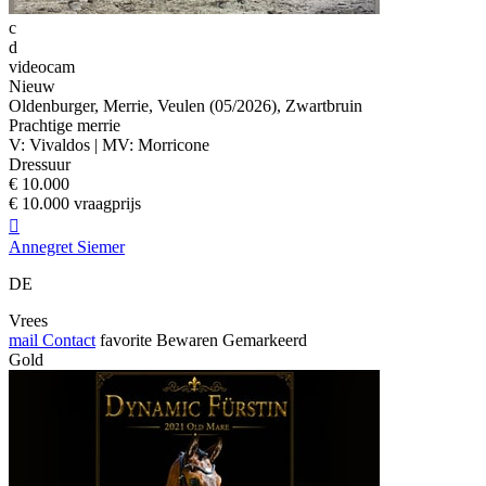
c
d
videocam
Nieuw
Oldenburger, Merrie, Veulen (05/2026), Zwartbruin
Prachtige merrie
V: Vivaldos | MV: Morricone
Dressuur
€ 10.000
€ 10.000 vraagprijs

Annegret Siemer
DE
Vrees
mail
Contact
favorite
Bewaren
Gemarkeerd
Gold