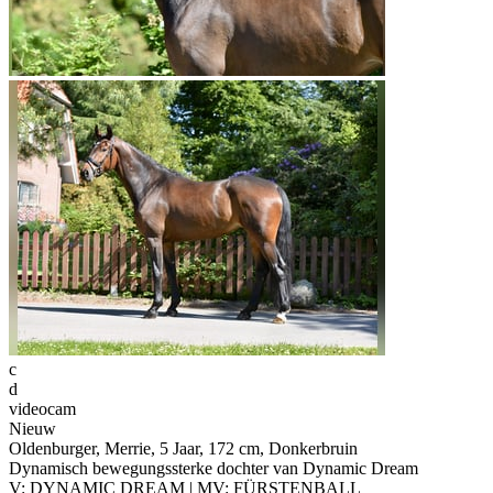
c
d
videocam
Nieuw
Oldenburger, Merrie, 5 Jaar, 172 cm, Donkerbruin
Dynamisch bewegungssterke dochter van Dynamic Dream
V: DYNAMIC DREAM | MV: FÜRSTENBALL