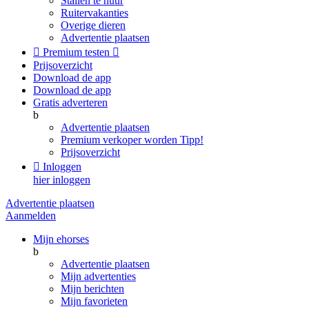
Stallen te huur
Ruitervakanties
Overige dieren
Advertentie plaatsen

Premium testen

Prijsoverzicht
Download de app
Download de app
Gratis adverteren
b
Advertentie plaatsen
Premium verkoper worden
Tipp!
Prijsoverzicht

Inloggen
hier inloggen
Advertentie plaatsen
Aanmelden
Mijn ehorses
b
Advertentie plaatsen
Mijn advertenties
Mijn berichten
Mijn favorieten