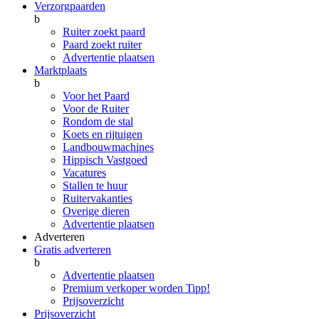
Verzorgpaarden
b
Ruiter zoekt paard
Paard zoekt ruiter
Advertentie plaatsen
Marktplaats
b
Voor het Paard
Voor de Ruiter
Rondom de stal
Koets en rijtuigen
Landbouwmachines
Hippisch Vastgoed
Vacatures
Stallen te huur
Ruitervakanties
Overige dieren
Advertentie plaatsen
Adverteren
Gratis adverteren
b
Advertentie plaatsen
Premium verkoper worden
Tipp!
Prijsoverzicht
Prijsoverzicht