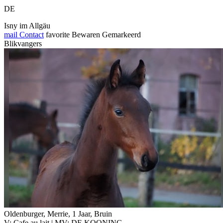
DE
Isny im Allgäu
mail
Contact
favorite
Bewaren
Gemarkeerd
Blikvangers
Oldenburger, Merrie, 1 Jaar, Bruin
V: Cafe au lait | MV: DE KOONING