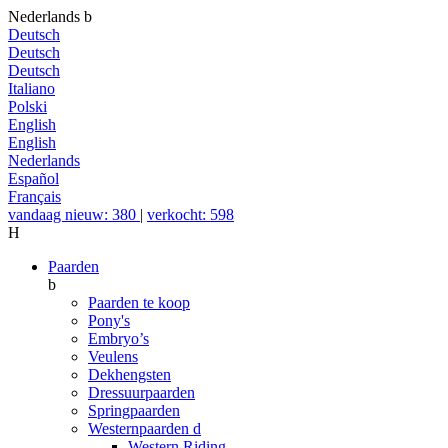
Nederlands
b
Deutsch
Deutsch
Deutsch
Italiano
Polski
English
English
Nederlands
Español
Français
vandaag nieuw: 380
|
verkocht: 598
H
Paarden
b
Paarden te koop
Pony's
Embryo’s
Veulens
Dekhengsten
Dressuurpaarden
Springpaarden
Westernpaarden
d
Western Riding