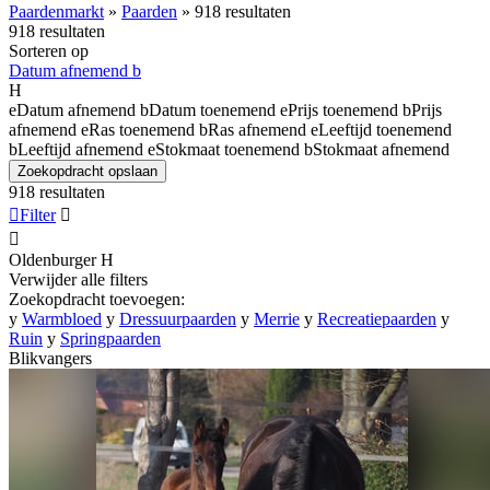
Paardenmarkt
»
Paarden
»
918 resultaten
918 resultaten
Sorteren op
Datum afnemend
b
H
e
Datum afnemend
b
Datum toenemend
e
Prijs toenemend
b
Prijs
afnemend
e
Ras toenemend
b
Ras afnemend
e
Leeftijd toenemend
b
Leeftijd afnemend
e
Stokmaat toenemend
b
Stokmaat afnemend
Zoekopdracht opslaan
918 resultaten

Filter


Oldenburger
H
Verwijder alle filters
Zoekopdracht toevoegen:
y
Warmbloed
y
Dressuurpaarden
y
Merrie
y
Recreatiepaarden
y
Ruin
y
Springpaarden
Blikvangers