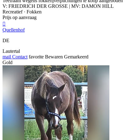
Teefraam wegens fokkerijverplichtingen te koop aangeboden
V: FRIEDRICH DER GROSSE | MV: DAMON HILL
Recreatief · Fokken
Prijs op aanvraag

Quellenhof
DE
Lautertal
mail
Contact
favorite
Bewaren
Gemarkeerd
Gold