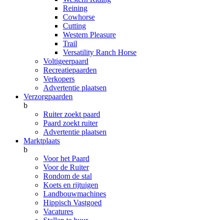
Reining
Cowhorse
Cutting
Western Pleasure
Trail
Versatility Ranch Horse
Voltigeerpaard
Recreatiepaarden
Verkopers
Advertentie plaatsen
Verzorgpaarden
b
Ruiter zoekt paard
Paard zoekt ruiter
Advertentie plaatsen
Marktplaats
b
Voor het Paard
Voor de Ruiter
Rondom de stal
Koets en rijtuigen
Landbouwmachines
Hippisch Vastgoed
Vacatures