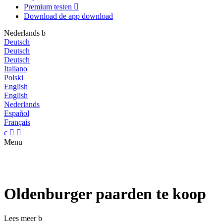
Premium testen

Download de app
download
Nederlands
b
Deutsch
Deutsch
Deutsch
Italiano
Polski
English
English
Nederlands
Español
Français
c


Menu
Oldenburger paarden te koop
Lees meer
b