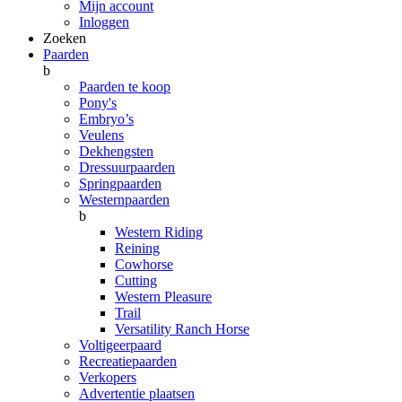
Mijn account
Inloggen
Zoeken
Paarden
b
Paarden te koop
Pony's
Embryo’s
Veulens
Dekhengsten
Dressuurpaarden
Springpaarden
Westernpaarden
b
Western Riding
Reining
Cowhorse
Cutting
Western Pleasure
Trail
Versatility Ranch Horse
Voltigeerpaard
Recreatiepaarden
Verkopers
Advertentie plaatsen