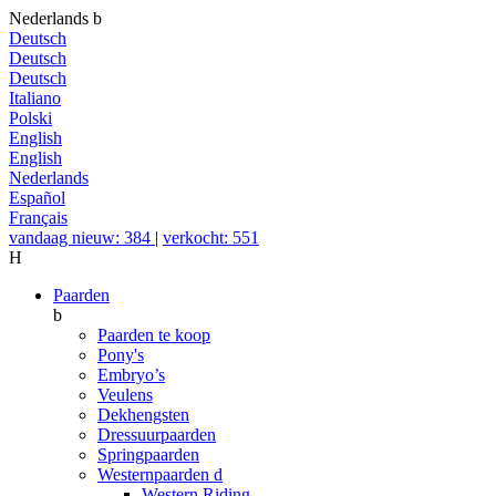
Nederlands
b
Deutsch
Deutsch
Deutsch
Italiano
Polski
English
English
Nederlands
Español
Français
vandaag nieuw: 384
|
verkocht: 551
H
Paarden
b
Paarden te koop
Pony's
Embryo’s
Veulens
Dekhengsten
Dressuurpaarden
Springpaarden
Westernpaarden
d
Western Riding