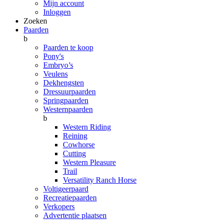
Mijn account
Inloggen
Zoeken
Paarden
b
Paarden te koop
Pony's
Embryo’s
Veulens
Dekhengsten
Dressuurpaarden
Springpaarden
Westernpaarden
b
Western Riding
Reining
Cowhorse
Cutting
Western Pleasure
Trail
Versatility Ranch Horse
Voltigeerpaard
Recreatiepaarden
Verkopers
Advertentie plaatsen