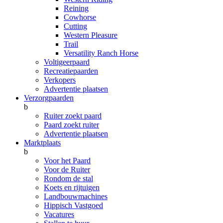
Reining
Cowhorse
Cutting
Western Pleasure
Trail
Versatility Ranch Horse
Voltigeerpaard
Recreatiepaarden
Verkopers
Advertentie plaatsen
Verzorgpaarden
b
Ruiter zoekt paard
Paard zoekt ruiter
Advertentie plaatsen
Marktplaats
b
Voor het Paard
Voor de Ruiter
Rondom de stal
Koets en rijtuigen
Landbouwmachines
Hippisch Vastgoed
Vacatures