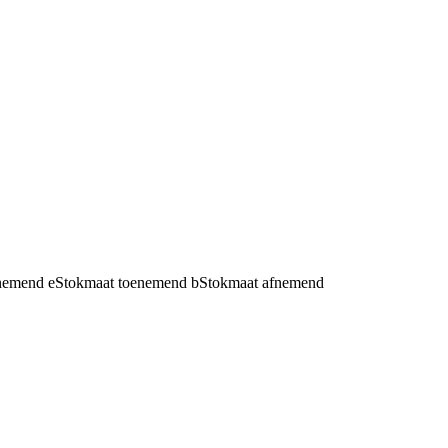
fnemend
e
Stokmaat toenemend
b
Stokmaat afnemend