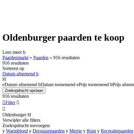
Oldenburger paarden te koop
Lees meer
b
Paardenmarkt
»
Paarden
»
916 resultaten
916 resultaten
Sorteren op
Datum afnemend
b
H
e
Datum afnemend
b
Datum toenemend
e
Prijs toenemend
b
Prijs afne
Zoekopdracht opslaan
916 resultaten

Filter


Oldenburger
H
Verwijder alle filters
Zoekopdracht toevoegen:
y
Warmbloed
y
Dressuurpaarden
y
Merrie
y
Ruin
y
Recreatiepaarden