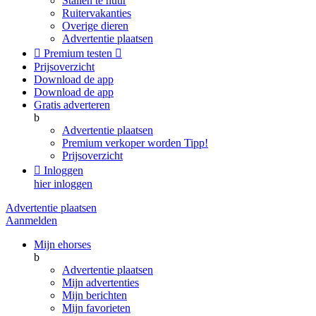
Stallen te huur
Ruitervakanties
Overige dieren
Advertentie plaatsen

Premium testen

Prijsoverzicht
Download de app
Download de app
Gratis adverteren
b
Advertentie plaatsen
Premium verkoper worden
Tipp!
Prijsoverzicht

Inloggen
hier inloggen
Advertentie plaatsen
Aanmelden
Mijn ehorses
b
Advertentie plaatsen
Mijn advertenties
Mijn berichten
Mijn favorieten