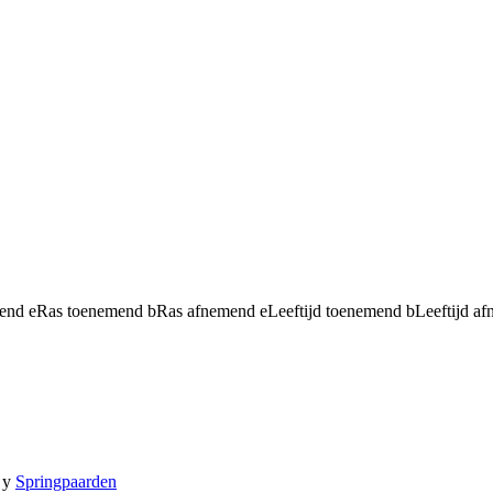
mend
e
Ras toenemend
b
Ras afnemend
e
Leeftijd toenemend
b
Leeftijd a
y
Springpaarden