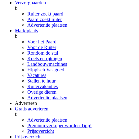
Verzorgpaarden
b
Ruiter zoekt paard
Paard zoekt ruiter
Advertentie plaatsen
Marktplaats
b
Voor het Paard
Voor de Ruiter
Rondom de stal
Koets en rijtuigen
Landbouwmachines
Hippisch Vastgoed
Vacatures
Stallen te huur
Ruitervakanties
Overige dieren
Advertentie plaatsen
Adverteren
Gratis adverteren
b
Advertentie plaatsen
Premium verkoper worden
Tipp!
Prijsoverzicht
Prijsoverzicht