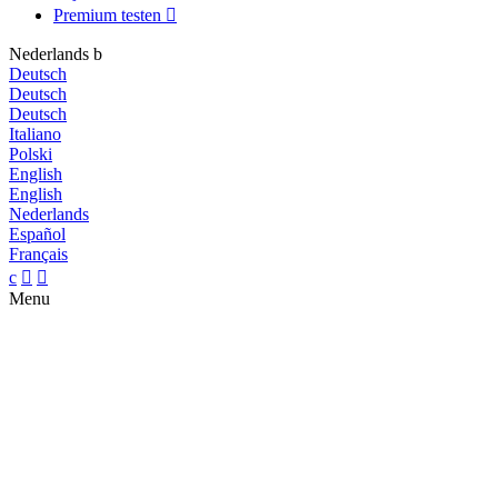
Premium testen

Nederlands
b
Deutsch
Deutsch
Deutsch
Italiano
Polski
English
English
Nederlands
Español
Français
c


Menu