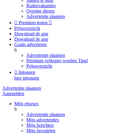
Stallen te huur
Ruitervakanties
Overige dieren
Advertentie plaatsen

Premium testen

Prijsoverzicht
Download de app
Download de app
Gratis adverteren
b
Advertentie plaatsen
Premium verkoper worden
Tipp!
Prijsoverzicht

Inloggen
hier inloggen
Advertentie plaatsen
Aanmelden
Mijn ehorses
b
Advertentie plaatsen
Mijn advertenties
Mijn berichten
Mijn favorieten