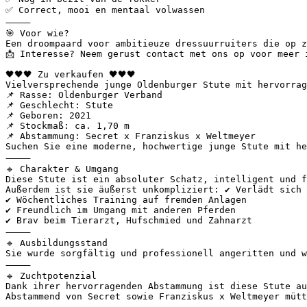
✅ Correct, mooi en mentaal volwassen

⸻

🎯 Voor wie?

Een droompaard voor ambitieuze dressuurruiters die op z
📩 Interesse? Neem gerust contact met ons op voor meer i
🖤🖤🖤 Zu verkaufen 🖤🖤🖤

Vielversprechende junge Oldenburger Stute mit hervorrag
📌 Rasse: Oldenburger Verband

📌 Geschlecht: Stute

📌 Geboren: 2021

📌 Stockmaß: ca. 1,70 m

📌 Abstammung: Secret x Franziskus x Weltmeyer

Suchen Sie eine moderne, hochwertige junge Stute mit he
⸻

🔹 Charakter & Umgang

Diese Stute ist ein absoluter Schatz, intelligent und fü
Außerdem ist sie äußerst unkompliziert: ✔ Verlädt sich s
✔ Wöchentliches Training auf fremden Anlagen

✔ Freundlich im Umgang mit anderen Pferden

✔ Brav beim Tierarzt, Hufschmied und Zahnarzt

⸻

🔹 Ausbildungsstand

Sie wurde sorgfältig und professionell angeritten und w
⸻

🔹 Zuchtpotenzial

Dank ihrer hervorragenden Abstammung ist diese Stute auc
Abstammend von Secret sowie Franziskus x Weltmeyer mütt