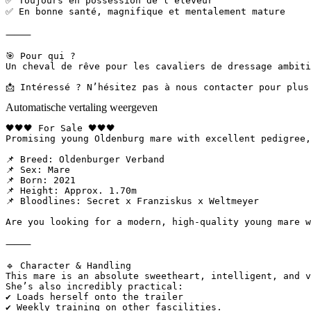
✅ Toujours en possession de l’éleveur  

✅ En bonne santé, magnifique et mentalement mature  

⸻  

🎯 Pour qui ?  

Un cheval de rêve pour les cavaliers de dressage ambiti
📩 Intéressé ? N’hésitez pas à nous contacter pour plus
Automatische vertaling weergeven
🖤🖤🖤 For Sale 🖤🖤🖤

Promising young Oldenburg mare with excellent pedigree, 
📌 Breed: Oldenburger Verband

📌 Sex: Mare

📌 Born: 2021

📌 Height: Approx. 1.70m

📌 Bloodlines: Secret x Franziskus x Weltmeyer 

Are you looking for a modern, high-quality young mare w
⸻

🔹 Character & Handling

This mare is an absolute sweetheart, intelligent, and ve
She’s also incredibly practical:

✔ Loads herself onto the trailer

✔ Weekly training on other fascilities.
