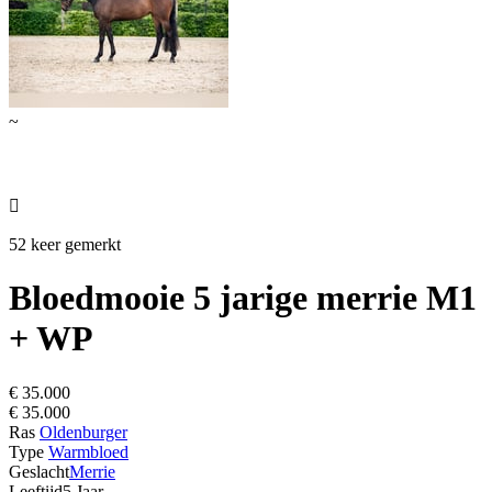
~

52 keer gemerkt
Bloedmooie 5 jarige merrie M1
+ WP
€ 35.000
€ 35.000
Ras
Oldenburger
Type
Warmbloed
Geslacht
Merrie
Leeftijd
5 Jaar