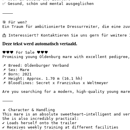
✅ Gesund, schön und mental ausgeglichen  

⸻

🎯 Für wen?  

Ein Traum für ambitionierte Dressurreiter, die eine zuv
📩 Interessiert? Kontaktieren Sie uns gern für weitere 
Deze tekst werd automatisch vertaald.
🖤🖤🖤 For Sale 🖤🖤🖤  

Promising young Oldenburg mare with excellent pedigree,
📌 Breed: Oldenburger Verband  

📌 Sex: Mare  

📌 Born: 2021  

📌 Height: Approx. 1.70 m (16.1 hh)  

📌 Bloodlines: Secret x Franziskus x Weltmeyer

Are you searching for a modern, high-quality young mare
⸻

🔹 Character & Handling  

This mare is an absolute sweetheart—intelligent and ver
She is also incredibly practical:  

✔ Loads herself onto the trailer  

✔ Receives weekly training at different facilities  
