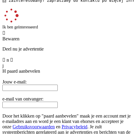
📩 Zainteresowany? Zapraszamy do kontaktu po więcej inf
Ik ben geïnteresseerd

Bewaren
Deel nu je advertentie

n

j
H
paard aanbevelen
Jouw e-mail:
e-mail van ontvanger:
Door het klikken op "paard aanbevelen" maak je een account met je
e-mailadres aan en word je een klant van ehorses en accepteer je
onze
Gebruiksvoorwaarden
en
Privacybeleid
. Je zult
systeemberichten gerelateerd aan je advertenties en berichten van de