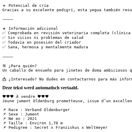
🔹 Potencial de cría  

Gracias a su excelente pedigrí, esta yegua también resu
⸻  

🔸 Información adicional  

✅ Comprobada en revisión veterinaria completa (clínica 
✅ Sin vicios ni problemas de salud  

✅ Todavía en posesión del criador  

✅ Sana, hermosa y mentalmente madura  

⸻  

🎯 ¿Para quién?  

Un caballo de ensueño para jinetes de doma ambiciosos q
📩 ¿Interesado? No dudes en contactarnos para más infor
Deze tekst werd automatisch vertaald.
🖤🖤🖤 À vendre 🖤🖤🖤  

Jeune jument Oldenburg prometteuse, issue d’un excellen
📌 Race : Verband Oldenburger  

📌 Sexe : Jument  

📌 Né en : 2021  

📌 Taille : Environ 1,70 m  

📌 Pedigree : Secret x Franziskus x Weltmeyer  
