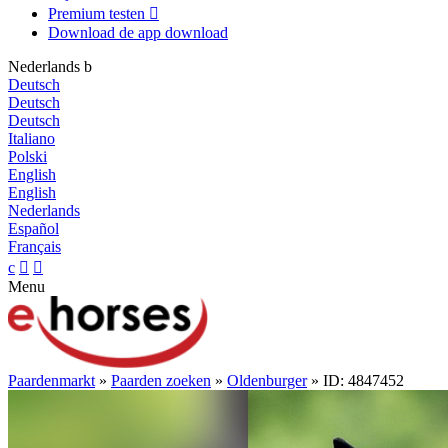
Premium testen

Download de app
download
Nederlands
b
Deutsch
Deutsch
Deutsch
Italiano
Polski
English
English
Nederlands
Español
Français
c


Menu
Paardenmarkt
»
Paarden zoeken
»
Oldenburger
» ID: 4847452