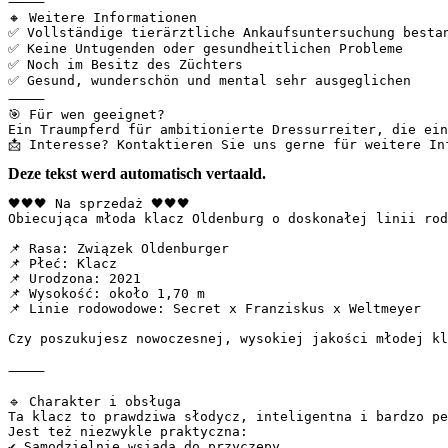
⸻

🔸 Weitere Informationen

✅ Vollständige tierärztliche Ankaufsuntersuchung bestan
✅ Keine Untugenden oder gesundheitlichen Probleme

✅ Noch im Besitz des Züchters

✅ Gesund, wunderschön und mental sehr ausgeglichen

⸻

🎯 Für wen geeignet?

Ein Traumpferd für ambitionierte Dressurreiter, die ein
📩 Interesse? Kontaktieren Sie uns gerne für weitere In
Deze tekst werd automatisch vertaald.
🖤🖤🖤 Na sprzedaż 🖤🖤🖤  

Obiecująca młoda klacz Oldenburg o doskonałej linii rod
📌 Rasa: Związek Oldenburger  

📌 Płeć: Klacz  

📌 Urodzona: 2021  

📌 Wysokość: około 1,70 m  

📌 Linie rodowodowe: Secret x Franziskus x Weltmeyer  

Czy poszukujesz nowoczesnej, wysokiej jakości młodej kl
⸻  

🔹 Charakter i obsługa  

Ta klacz to prawdziwa słodycz, inteligentna i bardzo pe
Jest też niezwykle praktyczna:  

✔ Samodzielnie wsiada do przyczepy  
