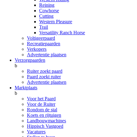
Reining
Cowhorse
Cutting
Western Pleasure
Trail
Versatility Ranch Horse
Voltigeerpaard
Recreatiepaarden
Verkopers
Advertentie plaatsen
Verzorgpaarden
b
Ruiter zoekt paard
Paard zoekt ruiter
Advertentie plaatsen
Marktplaats
b
Voor het Paard
Voor de Ruiter
Rondom de stal
Koets en rijtuigen
Landbouwmachines
Hippisch Vastgoed
Vacatures