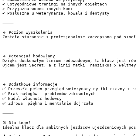
✔ Cotygodniowe treningi na innych obiektach  

✔️ Przyjazna wobec innych koni  

✔️ Posłuszna u weterynarza, kowala i dentysty  

⸻  

🔹 Poziom wyszkolenia  

Została starannie i profesjonalnie zaczepiona pod siodł
⸻  

🔹 Potencjał hodowlany  

Dzięki doskonałym liniom rodowodowym, ta klacz jest rów
Ojcem jest Secret, a z linii matki Franziskus x Weltmey
⸻  

🔸 Dodatkowe informacje  

✅ Przeszła pełen przegląd weterynaryjny (kliniczny + re
✅ Brak nałogów i problemów zdrowotnych  

✅ Nadal własność hodowcy  

✅ Zdrowa, piękna i mentalnie dojrzała  

⸻  

🎯 Dla kogo?  

Idealna klacz dla ambitnych jeźdźców ujeżdżeniowych pos