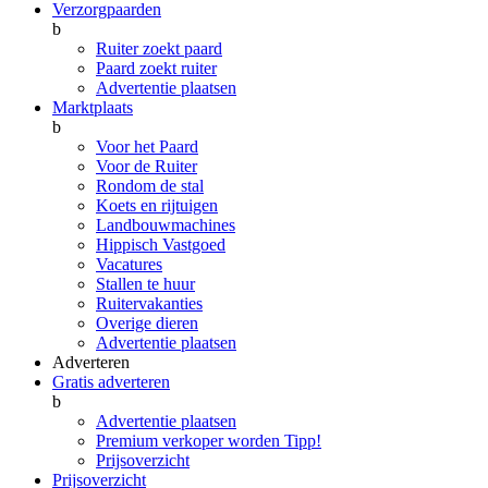
Verzorgpaarden
b
Ruiter zoekt paard
Paard zoekt ruiter
Advertentie plaatsen
Marktplaats
b
Voor het Paard
Voor de Ruiter
Rondom de stal
Koets en rijtuigen
Landbouwmachines
Hippisch Vastgoed
Vacatures
Stallen te huur
Ruitervakanties
Overige dieren
Advertentie plaatsen
Adverteren
Gratis adverteren
b
Advertentie plaatsen
Premium verkoper worden
Tipp!
Prijsoverzicht
Prijsoverzicht