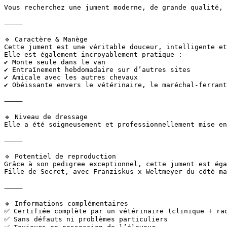
Vous recherchez une jument moderne, de grande qualité, 
⸻  

🔹 Caractère & Manège  

Cette jument est une véritable douceur, intelligente et
Elle est également incroyablement pratique :  

✔ Monte seule dans le van  

✔ Entraînement hebdomadaire sur d’autres sites  

✔️ Amicale avec les autres chevaux  

✔️ Obéissante envers le vétérinaire, le maréchal-ferrant
⸻  

🔹 Niveau de dressage  

Elle a été soigneusement et professionnellement mise en
⸻  

🔹 Potentiel de reproduction  

Grâce à son pedigree exceptionnel, cette jument est éga
Fille de Secret, avec Franziskus x Weltmeyer du côté ma
⸻  

🔸 Informations complémentaires  

✅ Certifiée complète par un vétérinaire (clinique + rad
✅ Sans défauts ni problèmes particuliers  
