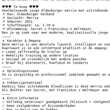
🖤🖤🖤 Te Koop 🖤🖤🖤

Veelbelovende jonge Oldenburger merrie met uitstekende a
📌 Ras: Oldenburger Verband

📌 Geslacht: Merrie

📌 Geboren: 2021

📌 Schofthoogte: ca. 1.70 m

📌 Afstamming: Secret x Franziskus x Weltmeyer

Ben je op zoek naar een moderne, kwaliteitsvolle jonge 
⸻

🔹 Karakter & Omgang

Deze merrie is een absolute lieverd, intelligent en voor
Daarnaast is ze ook ontzettend praktisch in de omgang:

✔ Loopt zelfstandig de trailer op

✔ Wekelijks training op andere locaties

✔️ Sociaal en vriendelijk met andere paarden

✔️ Braaf bij dierenarts, hoefsmid en tandarts

⸻

🔹 Opleidingsniveau

Ze is zorgvuldig en professioneel zadelmak gemaakt en w
⸻

🔹 Fokkerijpotentieel

Dankzij haar uitstekende bloedlijnen is deze merrie ook 
Als dochter van Secret, met Franziskus x Weltmeyer aan 
⸻

🔸 Extra informatie

✅ Volledig veterinair goedgekeurd (klinisch + röntgenolo
✅ Geen stalgebreken of bijzonderheden

✅ Nog in bezit van de fokker
