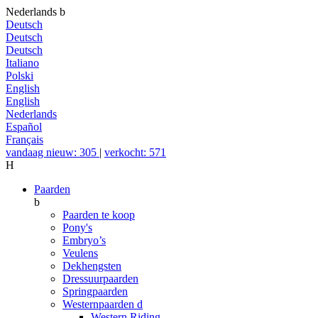
Nederlands
b
Deutsch
Deutsch
Deutsch
Italiano
Polski
English
English
Nederlands
Español
Français
vandaag nieuw: 305
|
verkocht: 571
H
Paarden
b
Paarden te koop
Pony's
Embryo’s
Veulens
Dekhengsten
Dressuurpaarden
Springpaarden
Westernpaarden
d
Western Riding