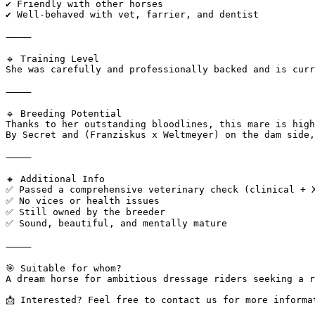
✔ Friendly with other horses  

✔ Well-behaved with vet, farrier, and dentist

⸻

🔹 Training Level  

She was carefully and professionally backed and is curr
⸻

🔹 Breeding Potential  

Thanks to her outstanding bloodlines, this mare is high
By Secret and (Franziskus x Weltmeyer) on the dam side,
⸻

🔸 Additional Info  

✅ Passed a comprehensive veterinary check (clinical + X
✅ No vices or health issues  

✅ Still owned by the breeder  

✅ Sound, beautiful, and mentally mature

⸻

🎯 Suitable for whom?  

A dream horse for ambitious dressage riders seeking a r
📩 Interested? Feel free to contact us for more informa