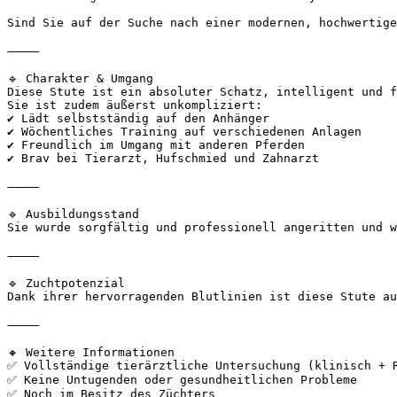
Sind Sie auf der Suche nach einer modernen, hochwertige
⸻

🔹 Charakter & Umgang  

Diese Stute ist ein absoluter Schatz, intelligent und f
Sie ist zudem äußerst unkompliziert:  

✔ Lädt selbstständig auf den Anhänger  

✔ Wöchentliches Training auf verschiedenen Anlagen  

✔ Freundlich im Umgang mit anderen Pferden  

✔ Brav bei Tierarzt, Hufschmied und Zahnarzt  

⸻

🔹 Ausbildungsstand  

Sie wurde sorgfältig und professionell angeritten und w
⸻

🔹 Zuchtpotenzial  

Dank ihrer hervorragenden Blutlinien ist diese Stute au
⸻

🔸 Weitere Informationen  

✅ Vollständige tierärztliche Untersuchung (klinisch + R
✅ Keine Untugenden oder gesundheitlichen Probleme  

✅ Noch im Besitz des Züchters  
