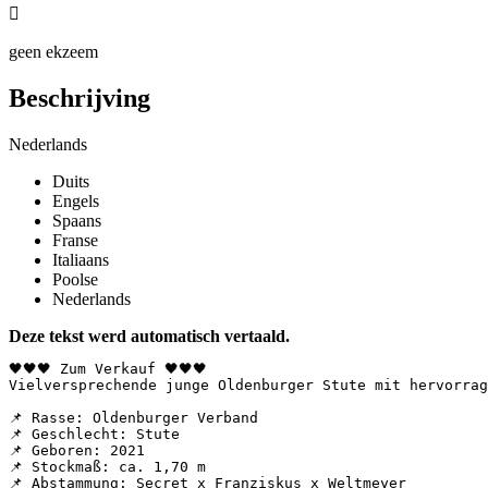

geen ekzeem
Beschrijving
Nederlands
Duits
Engels
Spaans
Franse
Italiaans
Poolse
Nederlands
Deze tekst werd automatisch vertaald.
🖤🖤🖤 Zum Verkauf 🖤🖤🖤  

Vielversprechende junge Oldenburger Stute mit hervorrag
📌 Rasse: Oldenburger Verband  

📌 Geschlecht: Stute  

📌 Geboren: 2021  

📌 Stockmaß: ca. 1,70 m  

📌 Abstammung: Secret x Franziskus x Weltmeyer  
