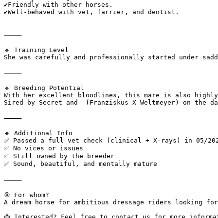
✔️Friendly with other horses.

✔️Well-behaved with vet, farrier, and dentist. 

⸻

🔹 Training Level

She was carefully and professionally started under sadd
⸻

🔹 Breeding Potential

With her excellent bloodlines, this mare is also highly 
Sired by Secret and  (Franziskus X Weltmeyer) on the dam
⸻

🔸 Additional Info

✅ Passed a full vet check (clinical + X-rays) in 05/2025
✅ No vices or issues

✅ Still owned by the breeder

✅ Sound, beautiful, and mentally mature

⸻

🎯 For whom?

A dream horse for ambitious dressage riders looking for
📩 Interested? Feel free to contact us for more informat