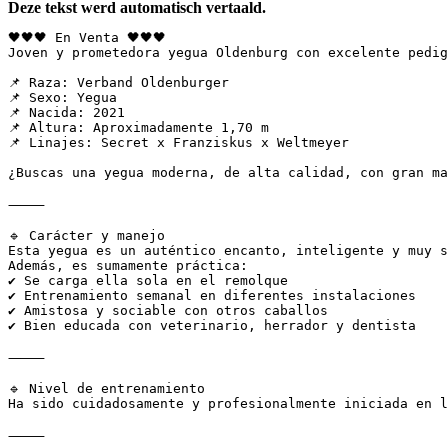
Deze tekst werd automatisch vertaald.
🖤🖤🖤 En Venta 🖤🖤🖤  

Joven y prometedora yegua Oldenburg con excelente pedig
📌 Raza: Verband Oldenburger  

📌 Sexo: Yegua  

📌 Nacida: 2021  

📌 Altura: Aproximadamente 1,70 m  

📌 Linajes: Secret x Franziskus x Weltmeyer  

¿Buscas una yegua moderna, de alta calidad, con gran ma
⸻  

🔹 Carácter y manejo  

Esta yegua es un auténtico encanto, inteligente y muy s
Además, es sumamente práctica:  

✔ Se carga ella sola en el remolque  

✔ Entrenamiento semanal en diferentes instalaciones  

✔️ Amistosa y sociable con otros caballos  

✔️ Bien educada con veterinario, herrador y dentista  

⸻  

🔹 Nivel de entrenamiento  

Ha sido cuidadosamente y profesionalmente iniciada en l
⸻  
