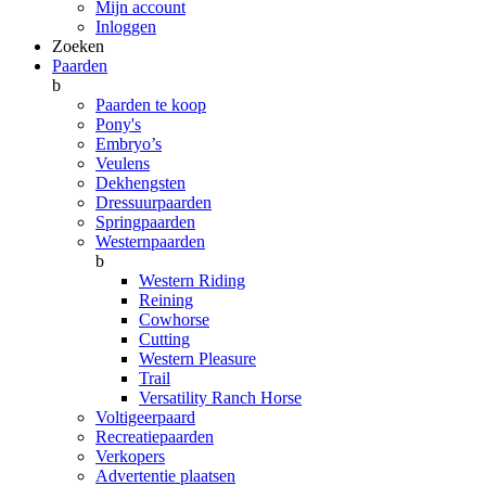
Mijn account
Inloggen
Zoeken
Paarden
b
Paarden te koop
Pony's
Embryo’s
Veulens
Dekhengsten
Dressuurpaarden
Springpaarden
Westernpaarden
b
Western Riding
Reining
Cowhorse
Cutting
Western Pleasure
Trail
Versatility Ranch Horse
Voltigeerpaard
Recreatiepaarden
Verkopers
Advertentie plaatsen