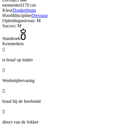
momenteel
170 cm
Kleur
Donkerbruin
Hoofddiscipline
Dressuur
Opleidingsniveau: M
Succes: M
Stamboek
Kenmerken

is braaf op trailer

Wedstrijdervaring

braaf bij de hoefsmid

direct van de fokker