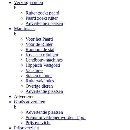
Verzorgpaarden
b
Ruiter zoekt paard
Paard zoekt ruiter
Advertentie plaatsen
Marktplaats
b
Voor het Paard
Voor de Ruiter
Rondom de stal
Koets en rijtuigen
Landbouwmachines
Hippisch Vastgoed
Vacatures
Stallen te huur
Ruitervakanties
Overige dieren
Advertentie plaatsen
Adverteren
Gratis adverteren
b
Advertentie plaatsen
Premium verkoper worden
Tipp!
Prijsoverzicht
Prijsoverzicht