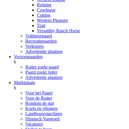
Reining
Cowhorse
Cutting
Western Pleasure
Trail
Versatility Ranch Horse
Voltigeerpaard
Recreatiepaarden
Verkopers
Advertentie plaatsen
Verzorgpaarden
b
Ruiter zoekt paard
Paard zoekt ruiter
Advertentie plaatsen
Marktplaats
b
Voor het Paard
Voor de Ruiter
Rondom de stal
Koets en rijtuigen
Landbouwmachines
Hippisch Vastgoed
Vacatures