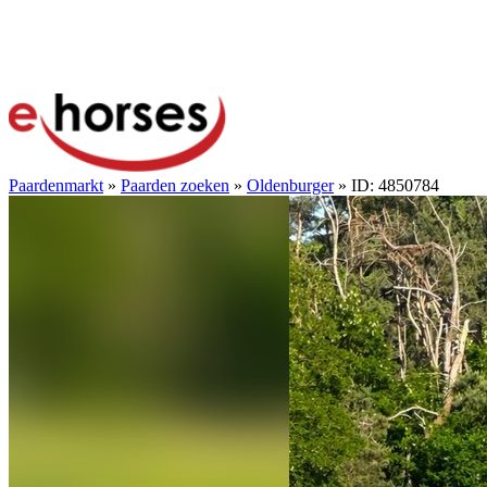
Paardenmarkt
»
Paarden zoeken
»
Oldenburger
» ID: 4850784