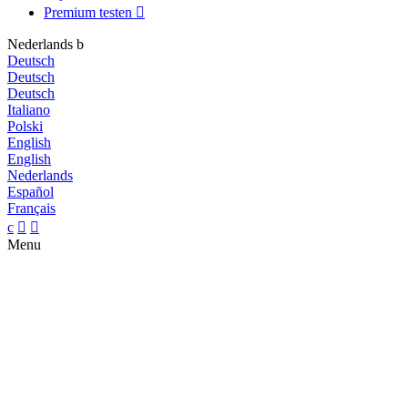
Premium testen

Nederlands
b
Deutsch
Deutsch
Deutsch
Italiano
Polski
English
English
Nederlands
Español
Français
c


Menu