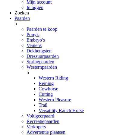
Mijn account
Inloggen
Zoeken
Paarden
b
Paarden te koop
Pony's
Embryo’s
Veulens
Dekhengsten
Dressuurpaarden
Springpaarden
Westernpaarden
b
Western Riding
Reining
Cowhorse
Cutting
Western Pleasure
Trail
Versatility Ranch Horse
Voltigeerpaard
Recreatiepaarden
Verkopers
Advertentie plaatsen