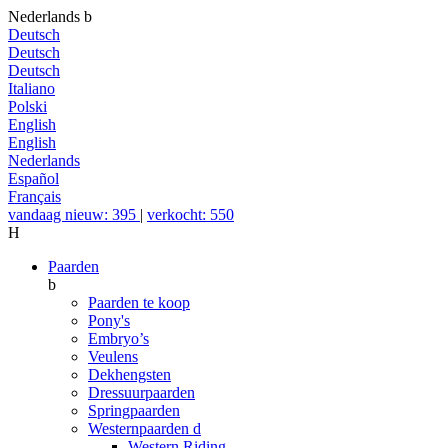
Nederlands
b
Deutsch
Deutsch
Deutsch
Italiano
Polski
English
English
Nederlands
Español
Français
vandaag nieuw: 395
|
verkocht: 550
H
Paarden
b
Paarden te koop
Pony's
Embryo’s
Veulens
Dekhengsten
Dressuurpaarden
Springpaarden
Westernpaarden
d
Western Riding