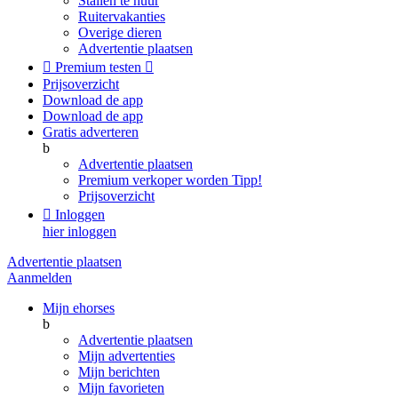
Stallen te huur
Ruitervakanties
Overige dieren
Advertentie plaatsen

Premium testen

Prijsoverzicht
Download de app
Download de app
Gratis adverteren
b
Advertentie plaatsen
Premium verkoper worden
Tipp!
Prijsoverzicht

Inloggen
hier inloggen
Advertentie plaatsen
Aanmelden
Mijn ehorses
b
Advertentie plaatsen
Mijn advertenties
Mijn berichten
Mijn favorieten