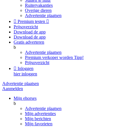
Stallen te huur
Ruitervakanties
Overige dieren
Advertentie plaatsen

Premium testen

Prijsoverzicht
Download de app
Download de app
Gratis adverteren
b
Advertentie plaatsen
Premium verkoper worden
Tipp!
Prijsoverzicht

Inloggen
hier inloggen
Advertentie plaatsen
Aanmelden
Mijn ehorses
b
Advertentie plaatsen
Mijn advertenties
Mijn berichten
Mijn favorieten