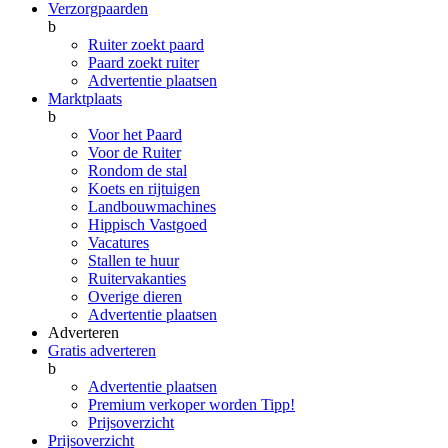
Verzorgpaarden
b
Ruiter zoekt paard
Paard zoekt ruiter
Advertentie plaatsen
Marktplaats
b
Voor het Paard
Voor de Ruiter
Rondom de stal
Koets en rijtuigen
Landbouwmachines
Hippisch Vastgoed
Vacatures
Stallen te huur
Ruitervakanties
Overige dieren
Advertentie plaatsen
Adverteren
Gratis adverteren
b
Advertentie plaatsen
Premium verkoper worden
Tipp!
Prijsoverzicht
Prijsoverzicht