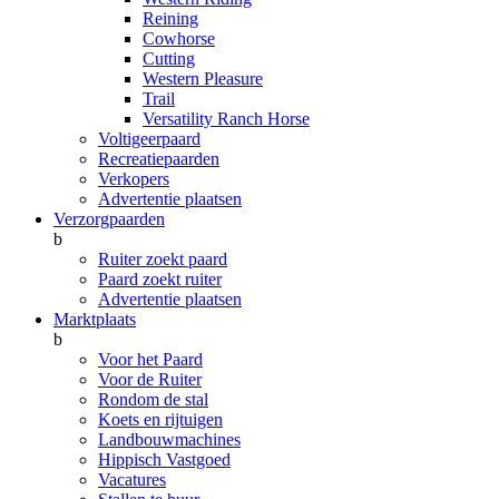
Reining
Cowhorse
Cutting
Western Pleasure
Trail
Versatility Ranch Horse
Voltigeerpaard
Recreatiepaarden
Verkopers
Advertentie plaatsen
Verzorgpaarden
b
Ruiter zoekt paard
Paard zoekt ruiter
Advertentie plaatsen
Marktplaats
b
Voor het Paard
Voor de Ruiter
Rondom de stal
Koets en rijtuigen
Landbouwmachines
Hippisch Vastgoed
Vacatures