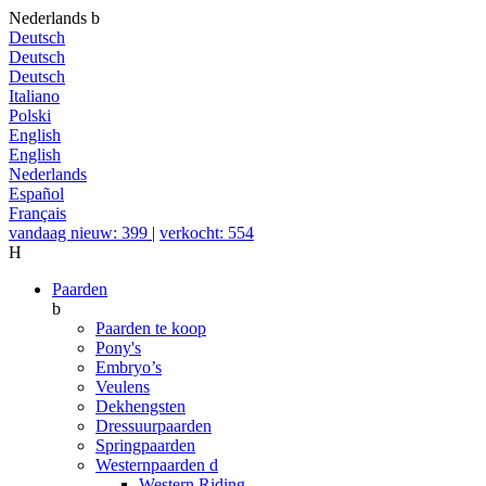
Nederlands
b
Deutsch
Deutsch
Deutsch
Italiano
Polski
English
English
Nederlands
Español
Français
vandaag nieuw: 399
|
verkocht: 554
H
Paarden
b
Paarden te koop
Pony's
Embryo’s
Veulens
Dekhengsten
Dressuurpaarden
Springpaarden
Westernpaarden
d
Western Riding