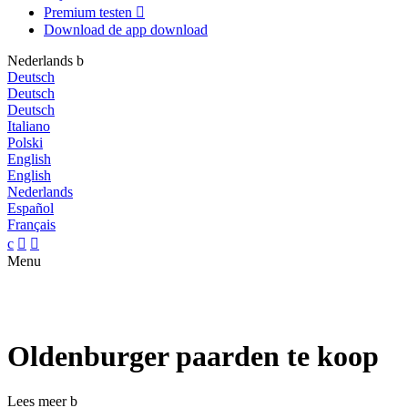
Premium testen

Download de app
download
Nederlands
b
Deutsch
Deutsch
Deutsch
Italiano
Polski
English
English
Nederlands
Español
Français
c


Menu
Oldenburger paarden te koop
Lees meer
b