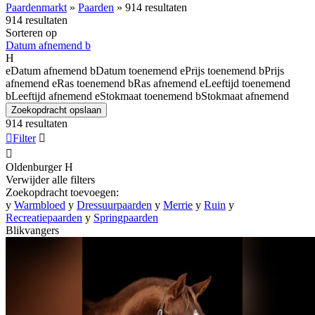
Paardenmarkt
»
Paarden
»
914 resultaten
914 resultaten
Sorteren op
Datum afnemend
b
H
e
Datum afnemend
b
Datum toenemend
e
Prijs toenemend
b
Prijs
afnemend
e
Ras toenemend
b
Ras afnemend
e
Leeftijd toenemend
b
Leeftijd afnemend
e
Stokmaat toenemend
b
Stokmaat afnemend
Zoekopdracht opslaan
914 resultaten

Filter


Oldenburger
H
Verwijder alle filters
Zoekopdracht toevoegen:
y
Warmbloed
y
Dressuurpaarden
y
Merrie
y
Ruin
y
Recreatiepaarden
y
Springpaarden
Blikvangers