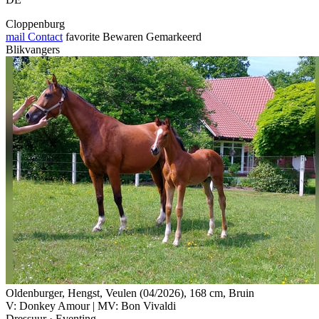
Cloppenburg
mail
Contact
favorite
Bewaren
Gemarkeerd
Blikvangers
Oldenburger, Hengst, Veulen (04/2026), 168 cm, Bruin
V: Donkey Amour | MV: Bon Vivaldi
Dressuur · Eventing