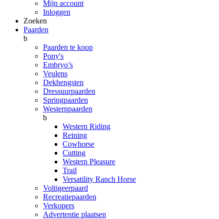
Mijn account
Inloggen
Zoeken
Paarden
b
Paarden te koop
Pony's
Embryo’s
Veulens
Dekhengsten
Dressuurpaarden
Springpaarden
Westernpaarden
b
Western Riding
Reining
Cowhorse
Cutting
Western Pleasure
Trail
Versatility Ranch Horse
Voltigeerpaard
Recreatiepaarden
Verkopers
Advertentie plaatsen