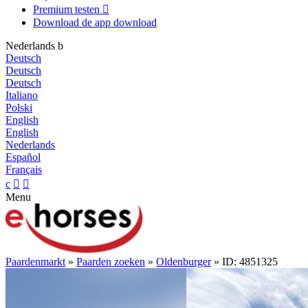
Premium testen

Download de app
download
Nederlands
b
Deutsch
Deutsch
Deutsch
Italiano
Polski
English
English
Nederlands
Español
Français
c


Menu
Paardenmarkt
»
Paarden zoeken
»
Oldenburger
» ID: 4851325