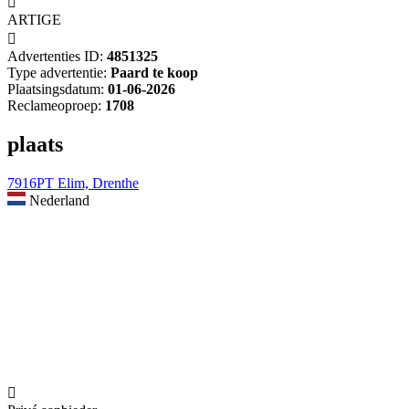

ARTIGE

Advertenties ID:
4851325
Type advertentie:
Paard te koop
Plaatsingsdatum:
01-06-2026
Reclameoproep:
1708
plaats
7916PT Elim, Drenthe
Nederland
