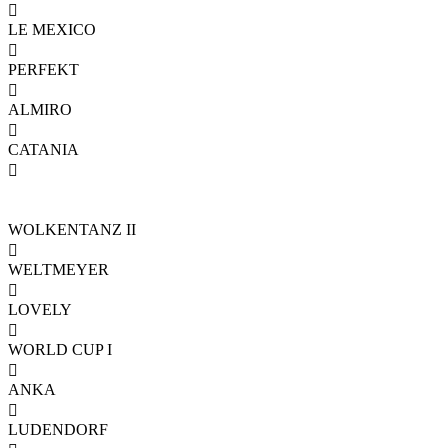

LE MEXICO

PERFEKT

ALMIRO

CATANIA

WOLKENTANZ II

WELTMEYER

LOVELY

WORLD CUP I

ANKA

LUDENDORF