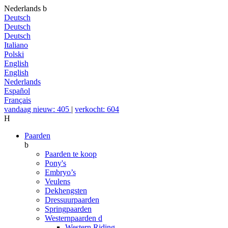
Nederlands
b
Deutsch
Deutsch
Deutsch
Italiano
Polski
English
English
Nederlands
Español
Français
vandaag nieuw: 405
|
verkocht: 604
H
Paarden
b
Paarden te koop
Pony's
Embryo’s
Veulens
Dekhengsten
Dressuurpaarden
Springpaarden
Westernpaarden
d
Western Riding