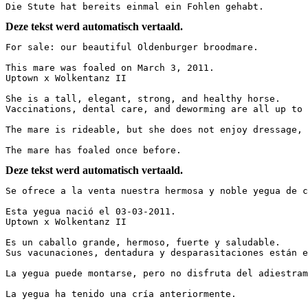
Die Stute hat bereits einmal ein Fohlen gehabt.
Deze tekst werd automatisch vertaald.
For sale: our beautiful Oldenburger broodmare.

This mare was foaled on March 3, 2011.  

Uptown x Wolkentanz II

She is a tall, elegant, strong, and healthy horse.  

Vaccinations, dental care, and deworming are all up to 
The mare is rideable, but she does not enjoy dressage, 
The mare has foaled once before.
Deze tekst werd automatisch vertaald.
Se ofrece a la venta nuestra hermosa y noble yegua de c
Esta yegua nació el 03-03-2011.

Uptown x Wolkentanz II

Es un caballo grande, hermoso, fuerte y saludable.

Sus vacunaciones, dentadura y desparasitaciones están e
La yegua puede montarse, pero no disfruta del adiestram
La yegua ha tenido una cría anteriormente.