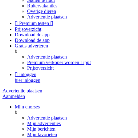
Stallen te huur
Ruitervakanties
Overige dieren
Advertentie plaatsen

Premium testen

Prijsoverzicht
Download de app
Download de app
Gratis adverteren
b
Advertentie plaatsen
Premium verkoper worden
Tipp!
Prijsoverzicht

Inloggen
hier inloggen
Advertentie plaatsen
Aanmelden
Mijn ehorses
b
Advertentie plaatsen
Mijn advertenties
Mijn berichten
Mijn favorieten