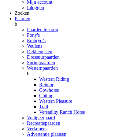
Mijn account
Inloggen
Zoeken
Paarden
b
Paarden te koop
Pony's
Embryo’s
Veulens
Dekhengsten
Dressuurpaarden
Springpaarden
Westernpaarden
b
Western Riding
Reining
Cowhorse
Cutting
Western Pleasure
Trail
Versatility Ranch Horse
Voltigeerpaard
Recreatiepaarden
Verkopers
Advertentie plaatsen