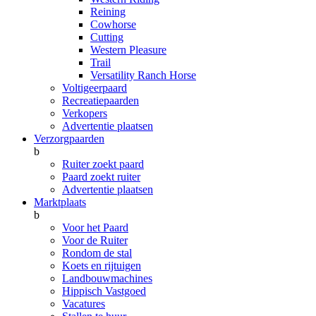
Reining
Cowhorse
Cutting
Western Pleasure
Trail
Versatility Ranch Horse
Voltigeerpaard
Recreatiepaarden
Verkopers
Advertentie plaatsen
Verzorgpaarden
b
Ruiter zoekt paard
Paard zoekt ruiter
Advertentie plaatsen
Marktplaats
b
Voor het Paard
Voor de Ruiter
Rondom de stal
Koets en rijtuigen
Landbouwmachines
Hippisch Vastgoed
Vacatures