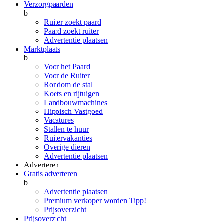
Verzorgpaarden
b
Ruiter zoekt paard
Paard zoekt ruiter
Advertentie plaatsen
Marktplaats
b
Voor het Paard
Voor de Ruiter
Rondom de stal
Koets en rijtuigen
Landbouwmachines
Hippisch Vastgoed
Vacatures
Stallen te huur
Ruitervakanties
Overige dieren
Advertentie plaatsen
Adverteren
Gratis adverteren
b
Advertentie plaatsen
Premium verkoper worden
Tipp!
Prijsoverzicht
Prijsoverzicht