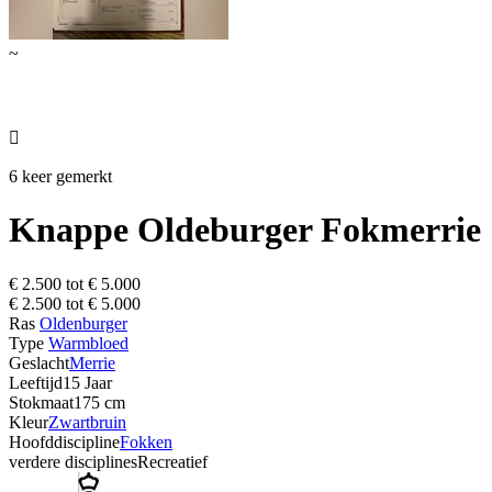
~

6 keer gemerkt
Knappe Oldeburger Fokmerrie
€ 2.500 tot € 5.000
€ 2.500 tot € 5.000
Ras
Oldenburger
Type
Warmbloed
Geslacht
Merrie
Leeftijd
15 Jaar
Stokmaat
175 cm
Kleur
Zwartbruin
Hoofddiscipline
Fokken
verdere disciplines
Recreatief