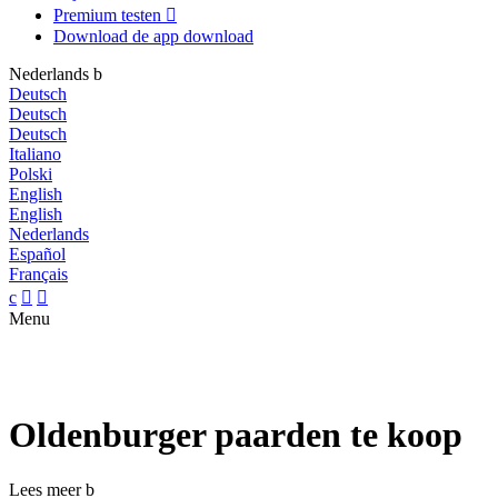
Premium testen

Download de app
download
Nederlands
b
Deutsch
Deutsch
Deutsch
Italiano
Polski
English
English
Nederlands
Español
Français
c


Menu
Oldenburger paarden te koop
Lees meer
b