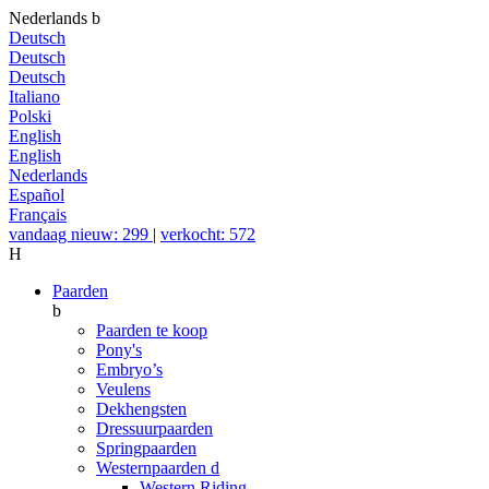
Nederlands
b
Deutsch
Deutsch
Deutsch
Italiano
Polski
English
English
Nederlands
Español
Français
vandaag nieuw: 299
|
verkocht: 572
H
Paarden
b
Paarden te koop
Pony's
Embryo’s
Veulens
Dekhengsten
Dressuurpaarden
Springpaarden
Westernpaarden
d
Western Riding