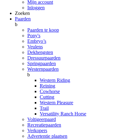
Mijn account
Inloggen
Zoeken
Paarden
b
Paarden te koop
Pony's
Embryo’s
Veulens
Dekhengsten
Dressuurpaarden
Springpaarden
Westernpaarden
b
Western Riding
Reining
Cowhorse
Cutting
Western Pleasure
Trail
Versatility Ranch Horse
Voltigeerpaard
Recreatiepaarden
Verkopers
Advertentie plaatsen