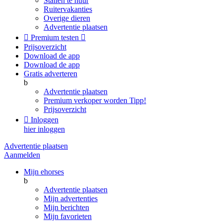
Stallen te huur
Ruitervakanties
Overige dieren
Advertentie plaatsen

Premium testen

Prijsoverzicht
Download de app
Download de app
Gratis adverteren
b
Advertentie plaatsen
Premium verkoper worden
Tipp!
Prijsoverzicht

Inloggen
hier inloggen
Advertentie plaatsen
Aanmelden
Mijn ehorses
b
Advertentie plaatsen
Mijn advertenties
Mijn berichten
Mijn favorieten