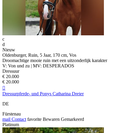
c
d
Nieuw
Oldenburger, Ruin, 5 Jaar, 170 cm, Vos
Droomachtige mooie ruin met een uitzonderlijk karakter
V: Von und zu | MV: DESPERADOS
Dressuur
€ 20.000
€ 20.000

Dressurpferde- und Ponys Catharina Dreier
DE
Fürstenau
mail
Contact
favorite
Bewaren
Gemarkeerd
Platinum