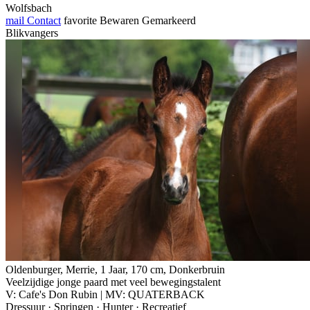
Wolfsbach
mail
Contact
favorite
Bewaren
Gemarkeerd
Blikvangers
Oldenburger, Merrie, 1 Jaar, 170 cm, Donkerbruin
Veelzijdige jonge paard met veel bewegingstalent
V: Cafe's Don Rubin | MV: QUATERBACK
Dressuur · Springen · Hunter · Recreatief