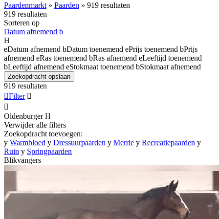
Paardenmarkt
»
Paarden
»
919 resultaten
919 resultaten
Sorteren op
Datum afnemend
b
H
e
Datum afnemend
b
Datum toenemend
e
Prijs toenemend
b
Prijs
afnemend
e
Ras toenemend
b
Ras afnemend
e
Leeftijd toenemend
b
Leeftijd afnemend
e
Stokmaat toenemend
b
Stokmaat afnemend
Zoekopdracht opslaan
919 resultaten

Filter


Oldenburger
H
Verwijder alle filters
Zoekopdracht toevoegen:
y
Warmbloed
y
Dressuurpaarden
y
Merrie
y
Recreatiepaarden
y
Ruin
y
Springpaarden
Blikvangers