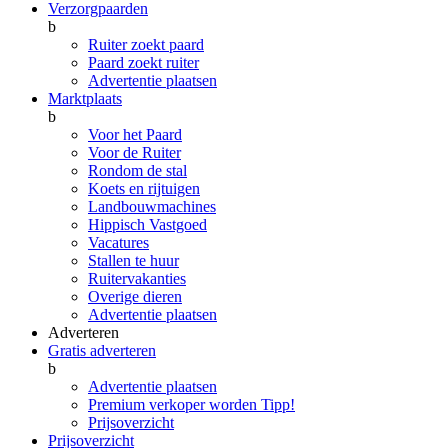
Verzorgpaarden
b
Ruiter zoekt paard
Paard zoekt ruiter
Advertentie plaatsen
Marktplaats
b
Voor het Paard
Voor de Ruiter
Rondom de stal
Koets en rijtuigen
Landbouwmachines
Hippisch Vastgoed
Vacatures
Stallen te huur
Ruitervakanties
Overige dieren
Advertentie plaatsen
Adverteren
Gratis adverteren
b
Advertentie plaatsen
Premium verkoper worden
Tipp!
Prijsoverzicht
Prijsoverzicht