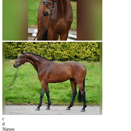
c
d
Nieuw