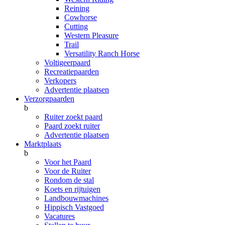
Reining
Cowhorse
Cutting
Western Pleasure
Trail
Versatility Ranch Horse
Voltigeerpaard
Recreatiepaarden
Verkopers
Advertentie plaatsen
Verzorgpaarden
b
Ruiter zoekt paard
Paard zoekt ruiter
Advertentie plaatsen
Marktplaats
b
Voor het Paard
Voor de Ruiter
Rondom de stal
Koets en rijtuigen
Landbouwmachines
Hippisch Vastgoed
Vacatures