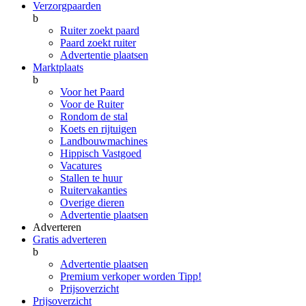
Verzorgpaarden
b
Ruiter zoekt paard
Paard zoekt ruiter
Advertentie plaatsen
Marktplaats
b
Voor het Paard
Voor de Ruiter
Rondom de stal
Koets en rijtuigen
Landbouwmachines
Hippisch Vastgoed
Vacatures
Stallen te huur
Ruitervakanties
Overige dieren
Advertentie plaatsen
Adverteren
Gratis adverteren
b
Advertentie plaatsen
Premium verkoper worden
Tipp!
Prijsoverzicht
Prijsoverzicht