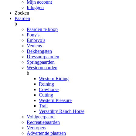
Mijn account
Inloggen
Zoeken
Paarden
b
Paarden te koop
Pony's
Embryo’s
Veulens
Dekhengsten
Dressuurpaarden
Springpaarden
Westernpaarden
b
Western Riding
Reining
Cowhorse
Cutting
Western Pleasure
Trail
Versatility Ranch Horse
Voltigeerpaard
Recreatiepaarden
Verkopers
Advertentie plaatsen