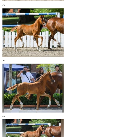
~
~
~