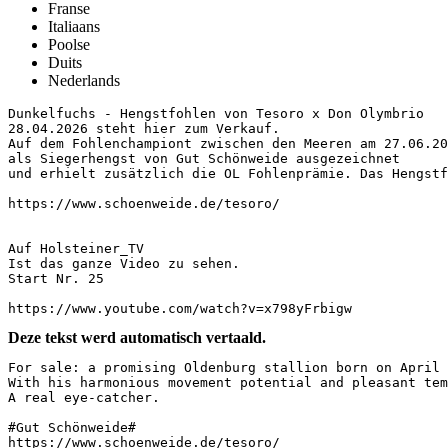
Franse
Italiaans
Poolse
Duits
Nederlands
Dunkelfuchs - Hengstfohlen von Tesoro x Don Olymbrio  

28.04.2026 steht hier zum Verkauf.

Auf dem Fohlenchampiont zwischen den Meeren am 27.06.202
als Siegerhengst von Gut Schönweide ausgezeichnet 

und erhielt zusätzlich die OL Fohlenprämie. Das Hengstf
https://www.schoenweide.de/tesoro/

Auf Holsteiner_TV 

Ist das ganze Video zu sehen. 

Start Nr. 25

https://www.youtube.com/watch?v=x798yFrbigw
Deze tekst werd automatisch vertaald.
For sale: a promising Oldenburg stallion born on April 
With his harmonious movement potential and pleasant tem
A real eye-catcher.  

#Gut Schönweide#  

https://www.schoenweide.de/tesoro/