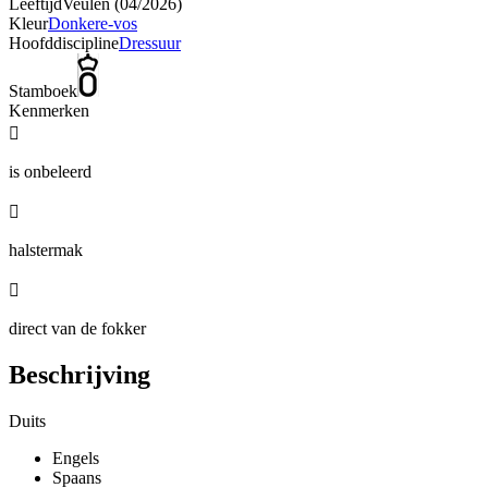
Leeftijd
Veulen (04/2026)
Kleur
Donkere-vos
Hoofddiscipline
Dressuur
Stamboek
Kenmerken

is onbeleerd

halstermak

direct van de fokker
Beschrijving
Duits
Engels
Spaans