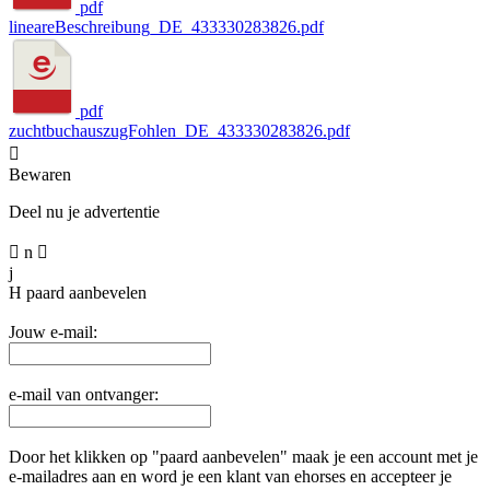
pdf
lineareBeschreibung_DE_433330283826.pdf
pdf
zuchtbuchauszugFohlen_DE_433330283826.pdf

Bewaren
Deel nu je advertentie

n

j
H
paard aanbevelen
Jouw e-mail:
e-mail van ontvanger:
Door het klikken op "paard aanbevelen" maak je een account met je
e-mailadres aan en word je een klant van ehorses en accepteer je