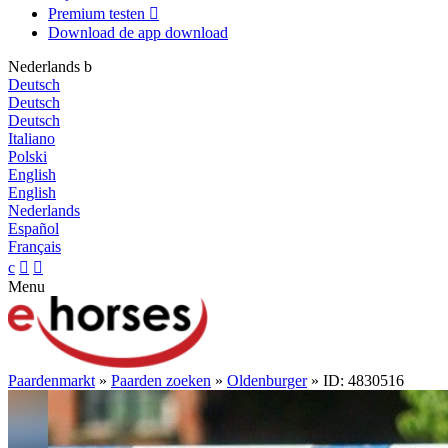
Premium testen

Download de app
download
Nederlands
b
Deutsch
Deutsch
Deutsch
Italiano
Polski
English
English
Nederlands
Español
Français
c


Menu
Paardenmarkt
»
Paarden zoeken
»
Oldenburger
» ID: 4830516