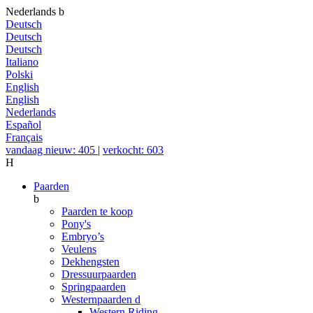
Nederlands
b
Deutsch
Deutsch
Deutsch
Italiano
Polski
English
English
Nederlands
Español
Français
vandaag nieuw: 405
|
verkocht: 603
H
Paarden
b
Paarden te koop
Pony's
Embryo’s
Veulens
Dekhengsten
Dressuurpaarden
Springpaarden
Westernpaarden
d
Western Riding