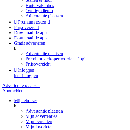
Stallen te huur
Ruitervakanties
Overige dieren
Advertentie plaatsen

Premium testen

Prijsoverzicht
Download de app
Download de app
Gratis adverteren
b
Advertentie plaatsen
Premium verkoper worden
Tipp!
Prijsoverzicht

Inloggen
hier inloggen
Advertentie plaatsen
Aanmelden
Mijn ehorses
b
Advertentie plaatsen
Mijn advertenties
Mijn berichten
Mijn favorieten