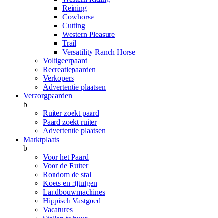
Reining
Cowhorse
Cutting
Western Pleasure
Trail
Versatility Ranch Horse
Voltigeerpaard
Recreatiepaarden
Verkopers
Advertentie plaatsen
Verzorgpaarden
b
Ruiter zoekt paard
Paard zoekt ruiter
Advertentie plaatsen
Marktplaats
b
Voor het Paard
Voor de Ruiter
Rondom de stal
Koets en rijtuigen
Landbouwmachines
Hippisch Vastgoed
Vacatures