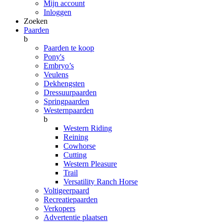
Mijn account
Inloggen
Zoeken
Paarden
b
Paarden te koop
Pony's
Embryo’s
Veulens
Dekhengsten
Dressuurpaarden
Springpaarden
Westernpaarden
b
Western Riding
Reining
Cowhorse
Cutting
Western Pleasure
Trail
Versatility Ranch Horse
Voltigeerpaard
Recreatiepaarden
Verkopers
Advertentie plaatsen