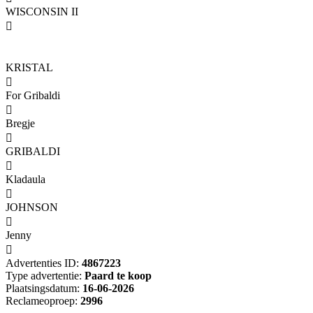
WISCONSIN II

KRISTAL

For Gribaldi

Bregje

GRIBALDI

Kladaula

JOHNSON

Jenny

Advertenties ID:
4867223
Type advertentie:
Paard te koop
Plaatsingsdatum:
16-06-2026
Reclameoproep:
2996