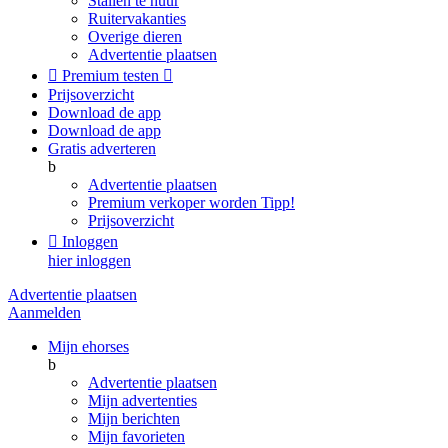
Stallen te huur
Ruitervakanties
Overige dieren
Advertentie plaatsen

Premium testen

Prijsoverzicht
Download de app
Download de app
Gratis adverteren
b
Advertentie plaatsen
Premium verkoper worden
Tipp!
Prijsoverzicht

Inloggen
hier inloggen
Advertentie plaatsen
Aanmelden
Mijn ehorses
b
Advertentie plaatsen
Mijn advertenties
Mijn berichten
Mijn favorieten