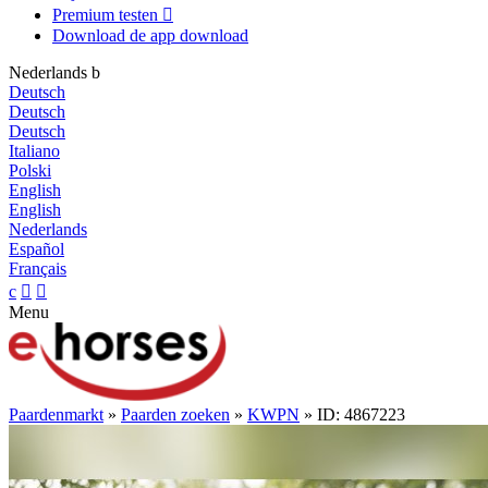
Premium testen

Download de app
download
Nederlands
b
Deutsch
Deutsch
Deutsch
Italiano
Polski
English
English
Nederlands
Español
Français
c


Menu
Paardenmarkt
»
Paarden zoeken
»
KWPN
» ID: 4867223