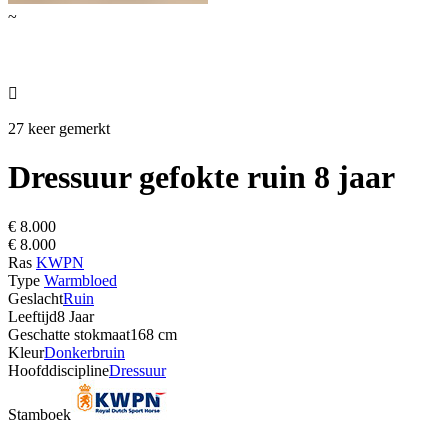
~

27 keer gemerkt
Dressuur gefokte ruin 8 jaar
€ 8.000
€ 8.000
Ras
KWPN
Type
Warmbloed
Geslacht
Ruin
Leeftijd
8 Jaar
Geschatte stokmaat
168 cm
Kleur
Donkerbruin
Hoofddiscipline
Dressuur
Stamboek