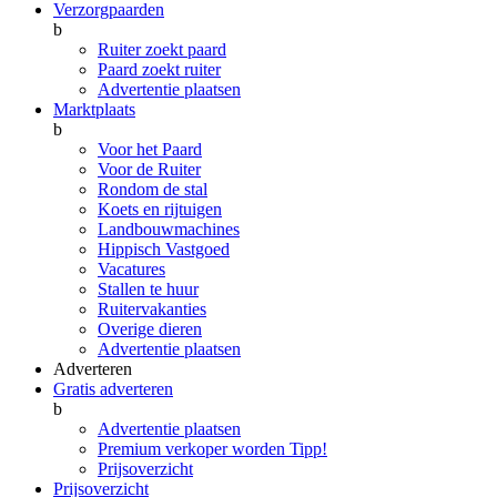
Verzorgpaarden
b
Ruiter zoekt paard
Paard zoekt ruiter
Advertentie plaatsen
Marktplaats
b
Voor het Paard
Voor de Ruiter
Rondom de stal
Koets en rijtuigen
Landbouwmachines
Hippisch Vastgoed
Vacatures
Stallen te huur
Ruitervakanties
Overige dieren
Advertentie plaatsen
Adverteren
Gratis adverteren
b
Advertentie plaatsen
Premium verkoper worden
Tipp!
Prijsoverzicht
Prijsoverzicht