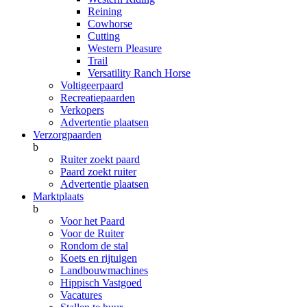
Reining
Cowhorse
Cutting
Western Pleasure
Trail
Versatility Ranch Horse
Voltigeerpaard
Recreatiepaarden
Verkopers
Advertentie plaatsen
Verzorgpaarden
b
Ruiter zoekt paard
Paard zoekt ruiter
Advertentie plaatsen
Marktplaats
b
Voor het Paard
Voor de Ruiter
Rondom de stal
Koets en rijtuigen
Landbouwmachines
Hippisch Vastgoed
Vacatures