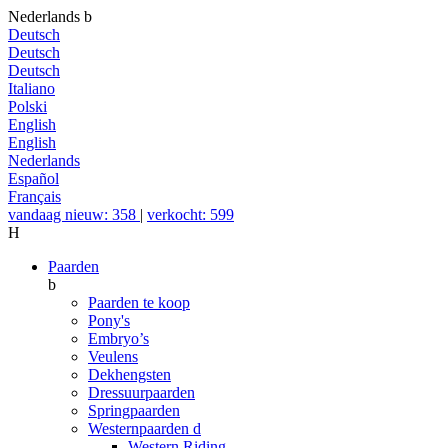
Nederlands
b
Deutsch
Deutsch
Deutsch
Italiano
Polski
English
English
Nederlands
Español
Français
vandaag nieuw: 358
|
verkocht: 599
H
Paarden
b
Paarden te koop
Pony's
Embryo’s
Veulens
Dekhengsten
Dressuurpaarden
Springpaarden
Westernpaarden
d
Western Riding