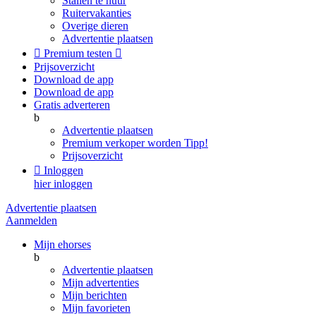
Stallen te huur
Ruitervakanties
Overige dieren
Advertentie plaatsen

Premium testen

Prijsoverzicht
Download de app
Download de app
Gratis adverteren
b
Advertentie plaatsen
Premium verkoper worden
Tipp!
Prijsoverzicht

Inloggen
hier inloggen
Advertentie plaatsen
Aanmelden
Mijn ehorses
b
Advertentie plaatsen
Mijn advertenties
Mijn berichten
Mijn favorieten