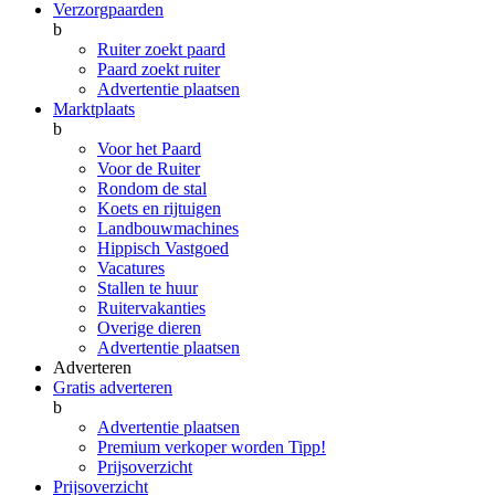
Verzorgpaarden
b
Ruiter zoekt paard
Paard zoekt ruiter
Advertentie plaatsen
Marktplaats
b
Voor het Paard
Voor de Ruiter
Rondom de stal
Koets en rijtuigen
Landbouwmachines
Hippisch Vastgoed
Vacatures
Stallen te huur
Ruitervakanties
Overige dieren
Advertentie plaatsen
Adverteren
Gratis adverteren
b
Advertentie plaatsen
Premium verkoper worden
Tipp!
Prijsoverzicht
Prijsoverzicht