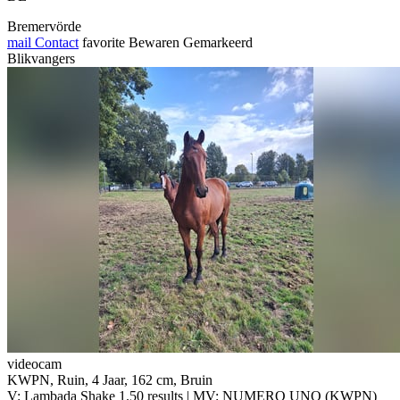
Bremervörde
mail
Contact
favorite
Bewaren
Gemarkeerd
Blikvangers
videocam
KWPN, Ruin, 4 Jaar, 162 cm, Bruin
V: Lambada Shake 1.50 results | MV: NUMERO UNO (KWPN)