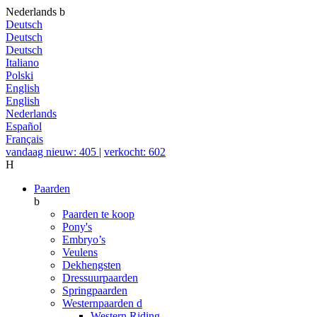
Nederlands
b
Deutsch
Deutsch
Deutsch
Italiano
Polski
English
English
Nederlands
Español
Français
vandaag nieuw: 405
|
verkocht: 602
H
Paarden
b
Paarden te koop
Pony's
Embryo’s
Veulens
Dekhengsten
Dressuurpaarden
Springpaarden
Westernpaarden
d
Western Riding