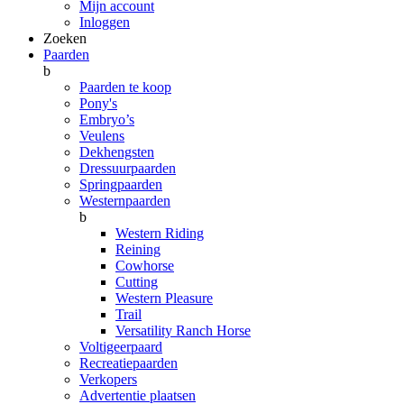
Mijn account
Inloggen
Zoeken
Paarden
b
Paarden te koop
Pony's
Embryo’s
Veulens
Dekhengsten
Dressuurpaarden
Springpaarden
Westernpaarden
b
Western Riding
Reining
Cowhorse
Cutting
Western Pleasure
Trail
Versatility Ranch Horse
Voltigeerpaard
Recreatiepaarden
Verkopers
Advertentie plaatsen