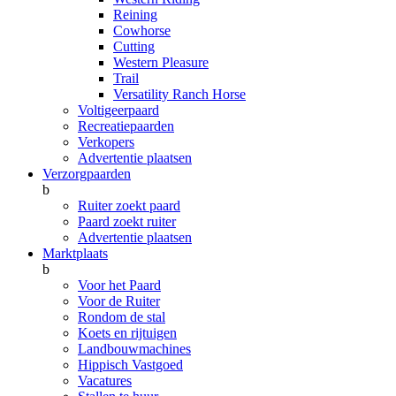
Reining
Cowhorse
Cutting
Western Pleasure
Trail
Versatility Ranch Horse
Voltigeerpaard
Recreatiepaarden
Verkopers
Advertentie plaatsen
Verzorgpaarden
b
Ruiter zoekt paard
Paard zoekt ruiter
Advertentie plaatsen
Marktplaats
b
Voor het Paard
Voor de Ruiter
Rondom de stal
Koets en rijtuigen
Landbouwmachines
Hippisch Vastgoed
Vacatures