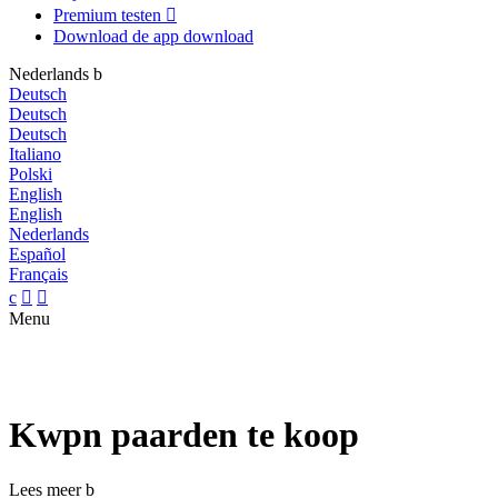
Premium testen

Download de app
download
Nederlands
b
Deutsch
Deutsch
Deutsch
Italiano
Polski
English
English
Nederlands
Español
Français
c


Menu
Kwpn paarden te koop
Lees meer
b