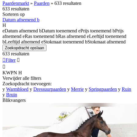
Paardenmarkt
»
Paarden
»
633 resultaten
633 resultaten
Sorteren op
Datum afnemend
b
H
e
Datum afnemend
b
Datum toenemend
e
Prijs toenemend
b
Prijs
afnemend
e
Ras toenemend
b
Ras afnemend
e
Leeftijd toenemend
b
Leeftijd afnemend
e
Stokmaat toenemend
b
Stokmaat afnemend
Zoekopdracht opslaan
633 resultaten

Filter


KWPN
H
Verwijder alle filters
Zoekopdracht toevoegen:
y
Warmbloed
y
Dressuurpaarden
y
Merrie
y
Springpaarden
y
Ruin
y
Bruin
Blikvangers