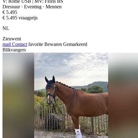
V: Rome USB | MV: Floris BS
Dressuur · Eventing · Mennen
€ 5.495
€ 5.495 vraagprijs
NL
Zieuwent
mail
Contact
favorite
Bewaren
Gemarkeerd
Blikvangers