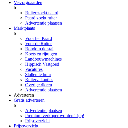
Verzorgpaarden
b
Ruiter zoekt paard
Paard zoekt ruiter
Advertentie plaatsen
Marktplaats
b
Voor het Paard
Voor de Ruiter
Rondom de stal
Koets en rijtuigen
Landbouwmachines
Hippisch Vastgoed
Vacatures
Stallen te huur
Ruitervakanties
Overige dieren
Advertentie plaatsen
Adverteren
Gratis adverteren
b
Advertentie plaatsen
Premium verkoper worden
Tipp!
Prijsoverzicht
Prijsoverzicht