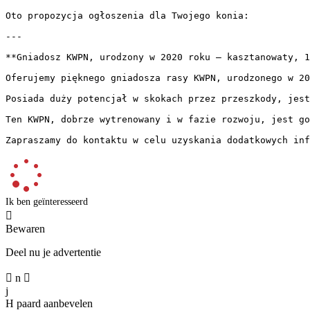
Oto propozycja ogłoszenia dla Twojego konia:

---

**Gniadosz KWPN, urodzony w 2020 roku – kasztanowaty, 170
Oferujemy pięknego gniadosza rasy KWPN, urodzonego w 20
Posiada duży potencjał w skokach przez przeszkody, jest
Ten KWPN, dobrze wytrenowany i w fazie rozwoju, jest go
Zapraszamy do kontaktu w celu uzyskania dodatkowych inf
Ik ben geïnteresseerd

Bewaren
Deel nu je advertentie

n

j
H
paard aanbevelen