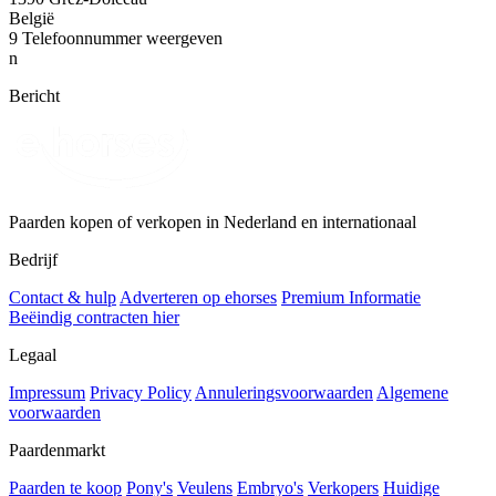
België
9
Telefoonnummer weergeven
n
Bericht
Paarden kopen of verkopen in Nederland en internationaal
Bedrijf
Contact & hulp
Adverteren op ehorses
Premium Informatie
Beëindig contracten hier
Legaal
Impressum
Privacy Policy
Annuleringsvoorwaarden
Algemene
voorwaarden
Paardenmarkt
Paarden te koop
Pony's
Veulens
Embryo's
Verkopers
Huidige