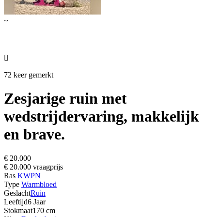
~

72 keer gemerkt
Zesjarige ruin met
wedstrijdervaring, makkelijk
en brave.
€ 20.000
€ 20.000 vraagprijs
Ras
KWPN
Type
Warmbloed
Geslacht
Ruin
Leeftijd
6 Jaar
Stokmaat
170 cm