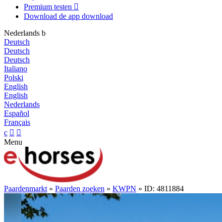
Premium testen

Download de app
download
Nederlands
b
Deutsch
Deutsch
Deutsch
Italiano
Polski
English
English
Nederlands
Español
Français
c


Menu
Paardenmarkt
»
Paarden zoeken
»
KWPN
» ID: 4811884