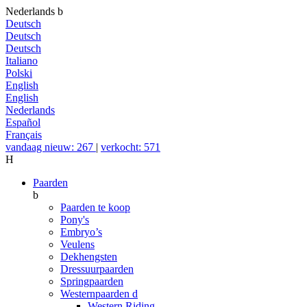
Nederlands
b
Deutsch
Deutsch
Deutsch
Italiano
Polski
English
English
Nederlands
Español
Français
vandaag nieuw: 267
|
verkocht: 571
H
Paarden
b
Paarden te koop
Pony's
Embryo’s
Veulens
Dekhengsten
Dressuurpaarden
Springpaarden
Westernpaarden
d
Western Riding