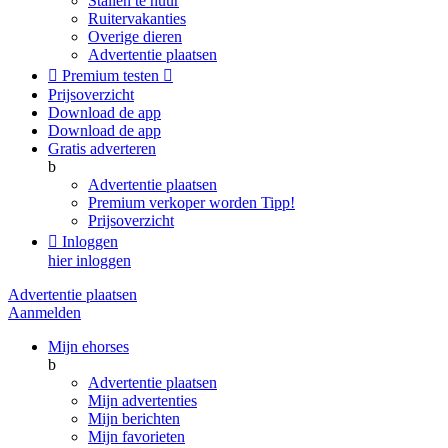
Stallen te huur
Ruitervakanties
Overige dieren
Advertentie plaatsen

Premium testen

Prijsoverzicht
Download de app
Download de app
Gratis adverteren
b
Advertentie plaatsen
Premium verkoper worden
Tipp!
Prijsoverzicht

Inloggen
hier inloggen
Advertentie plaatsen
Aanmelden
Mijn ehorses
b
Advertentie plaatsen
Mijn advertenties
Mijn berichten
Mijn favorieten