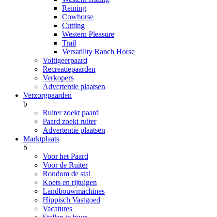
Reining
Cowhorse
Cutting
Western Pleasure
Trail
Versatility Ranch Horse
Voltigeerpaard
Recreatiepaarden
Verkopers
Advertentie plaatsen
Verzorgpaarden
b
Ruiter zoekt paard
Paard zoekt ruiter
Advertentie plaatsen
Marktplaats
b
Voor het Paard
Voor de Ruiter
Rondom de stal
Koets en rijtuigen
Landbouwmachines
Hippisch Vastgoed
Vacatures