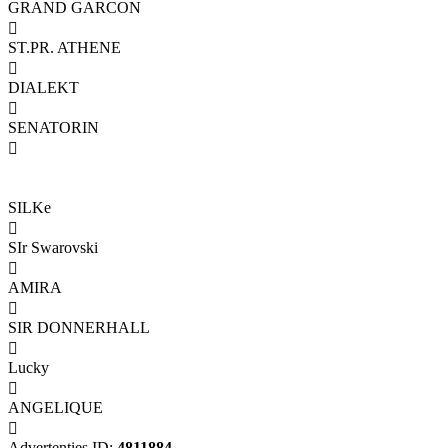
GRAND GARCON

ST.PR. ATHENE

DIALEKT

SENATORIN

SILKe

SIr Swarovski

AMIRA

SIR DONNERHALL

Lucky

ANGELIQUE

Advertenties ID:
4811884