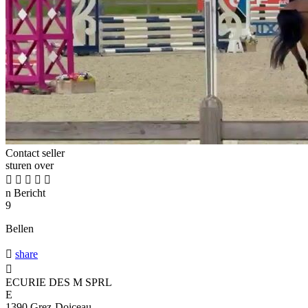
Contact seller
sturen over





n
Bericht
9
Bellen

share

ECURIE DES M SPRL
E
1390 Grez-Doiceau