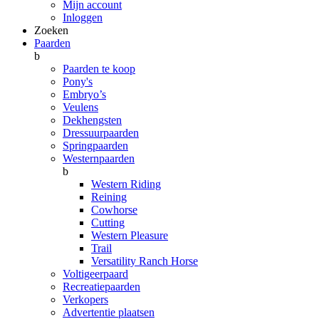
Mijn account
Inloggen
Zoeken
Paarden
b
Paarden te koop
Pony's
Embryo’s
Veulens
Dekhengsten
Dressuurpaarden
Springpaarden
Westernpaarden
b
Western Riding
Reining
Cowhorse
Cutting
Western Pleasure
Trail
Versatility Ranch Horse
Voltigeerpaard
Recreatiepaarden
Verkopers
Advertentie plaatsen