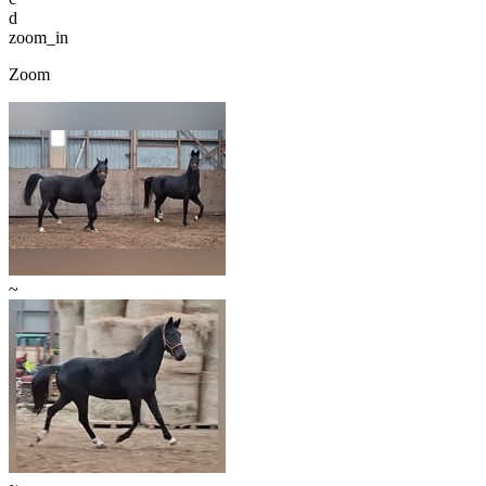
d
zoom_in
Zoom
~