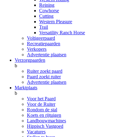
Reining
Cowhorse
Cutting
Western Pleasure
Trail
Versatility Ranch Horse
Voltigeerpaard
Recreatiepaarden
Verkopers
Advertentie plaatsen
Verzorgpaarden
b
Ruiter zoekt paard
Paard zoekt ruiter
Advertentie plaatsen
Marktplaats
b
Voor het Paard
Voor de Ruiter
Rondom de stal
Koets en rijtuigen
Landbouwmachines
Hippisch Vastgoed
Vacatures