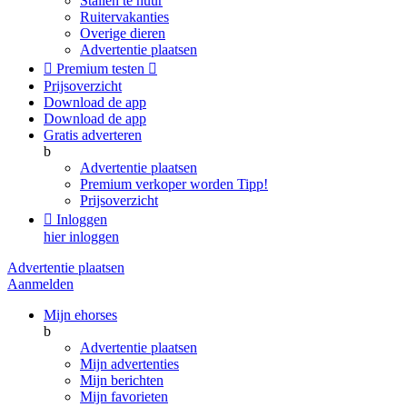
Stallen te huur
Ruitervakanties
Overige dieren
Advertentie plaatsen

Premium testen

Prijsoverzicht
Download de app
Download de app
Gratis adverteren
b
Advertentie plaatsen
Premium verkoper worden
Tipp!
Prijsoverzicht

Inloggen
hier inloggen
Advertentie plaatsen
Aanmelden
Mijn ehorses
b
Advertentie plaatsen
Mijn advertenties
Mijn berichten
Mijn favorieten