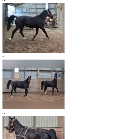
~
~
~