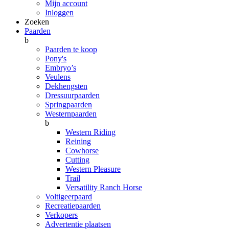
Mijn account
Inloggen
Zoeken
Paarden
b
Paarden te koop
Pony's
Embryo’s
Veulens
Dekhengsten
Dressuurpaarden
Springpaarden
Westernpaarden
b
Western Riding
Reining
Cowhorse
Cutting
Western Pleasure
Trail
Versatility Ranch Horse
Voltigeerpaard
Recreatiepaarden
Verkopers
Advertentie plaatsen