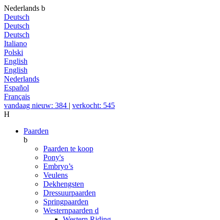
Nederlands
b
Deutsch
Deutsch
Deutsch
Italiano
Polski
English
English
Nederlands
Español
Français
vandaag nieuw: 384
|
verkocht: 545
H
Paarden
b
Paarden te koop
Pony's
Embryo’s
Veulens
Dekhengsten
Dressuurpaarden
Springpaarden
Westernpaarden
d
Western Riding