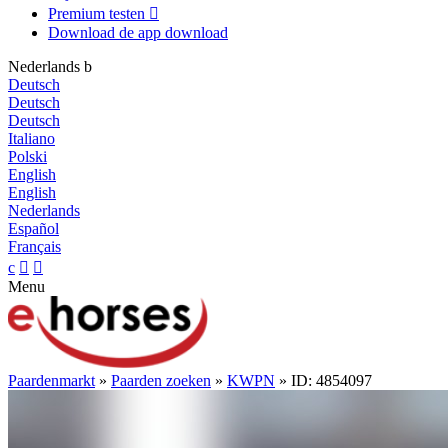
Premium testen

Download de app
download
Nederlands
b
Deutsch
Deutsch
Deutsch
Italiano
Polski
English
English
Nederlands
Español
Français
c


Menu
Paardenmarkt
»
Paarden zoeken
»
KWPN
» ID: 4854097