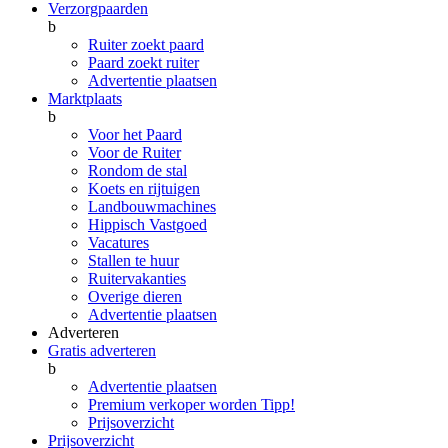
Verzorgpaarden
b
Ruiter zoekt paard
Paard zoekt ruiter
Advertentie plaatsen
Marktplaats
b
Voor het Paard
Voor de Ruiter
Rondom de stal
Koets en rijtuigen
Landbouwmachines
Hippisch Vastgoed
Vacatures
Stallen te huur
Ruitervakanties
Overige dieren
Advertentie plaatsen
Adverteren
Gratis adverteren
b
Advertentie plaatsen
Premium verkoper worden
Tipp!
Prijsoverzicht
Prijsoverzicht