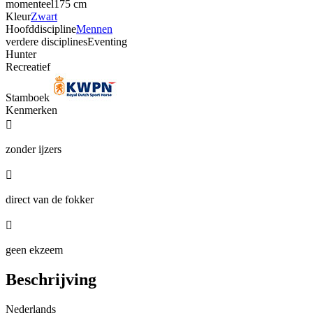
momenteel
175 cm
Kleur
Zwart
Hoofddiscipline
Mennen
verdere disciplines
Eventing
Hunter
Recreatief
Stamboek
Kenmerken

zonder ijzers

direct van de fokker

geen ekzeem
Beschrijving
Nederlands