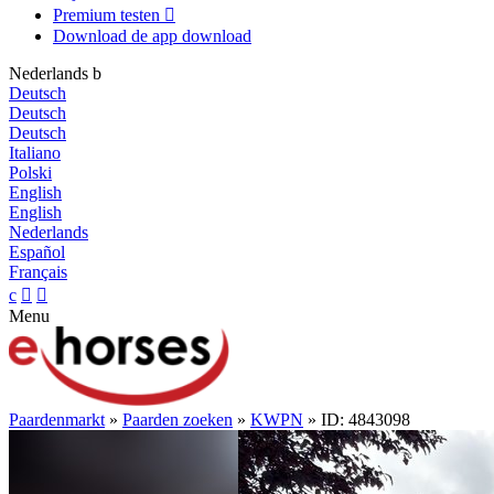
Premium testen

Download de app
download
Nederlands
b
Deutsch
Deutsch
Deutsch
Italiano
Polski
English
English
Nederlands
Español
Français
c


Menu
Paardenmarkt
»
Paarden zoeken
»
KWPN
» ID: 4843098