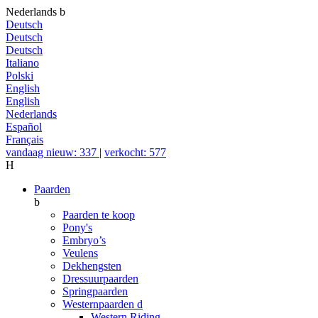
Nederlands
b
Deutsch
Deutsch
Deutsch
Italiano
Polski
English
English
Nederlands
Español
Français
vandaag nieuw: 337
|
verkocht: 577
H
Paarden
b
Paarden te koop
Pony's
Embryo’s
Veulens
Dekhengsten
Dressuurpaarden
Springpaarden
Westernpaarden
d
Western Riding