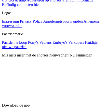
Contact & hulp
Adverteren op ehorses
Premium Informatie
Beëindig contracten hier
Legaal
Impressum
Privacy Policy
Annuleringsvoorwaarden
Algemene
voorwaarden
Paardenmarkt
Paarden te koop
Pony's
Veulens
Embryo's
Verkopers
Huidige
nieuwe paarden
Mis niets meer met de ehorses nieuwsbrief! Nu aanmelden
Download de app