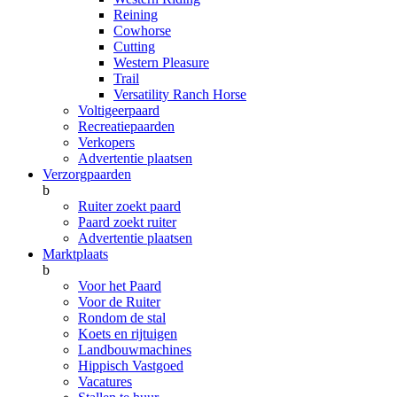
Reining
Cowhorse
Cutting
Western Pleasure
Trail
Versatility Ranch Horse
Voltigeerpaard
Recreatiepaarden
Verkopers
Advertentie plaatsen
Verzorgpaarden
b
Ruiter zoekt paard
Paard zoekt ruiter
Advertentie plaatsen
Marktplaats
b
Voor het Paard
Voor de Ruiter
Rondom de stal
Koets en rijtuigen
Landbouwmachines
Hippisch Vastgoed
Vacatures