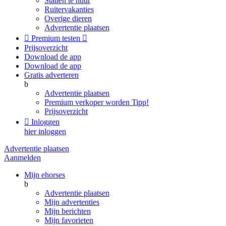
Stallen te huur
Ruitervakanties
Overige dieren
Advertentie plaatsen

Premium testen

Prijsoverzicht
Download de app
Download de app
Gratis adverteren
b
Advertentie plaatsen
Premium verkoper worden
Tipp!
Prijsoverzicht

Inloggen
hier inloggen
Advertentie plaatsen
Aanmelden
Mijn ehorses
b
Advertentie plaatsen
Mijn advertenties
Mijn berichten
Mijn favorieten