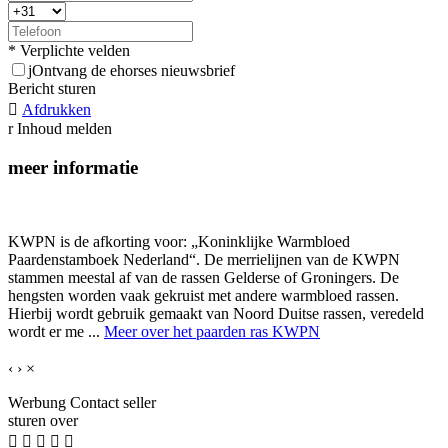
* Verplichte velden
j
Ontvang de ehorses nieuwsbrief
Bericht sturen

Afdrukken
r
Inhoud melden
meer informatie
KWPN is de afkorting voor: „Koninklijke Warmbloed
Paardenstamboek Nederland“. De merrielijnen van de KWPN
stammen meestal af van de rassen Gelderse of Groningers. De
hengsten worden vaak gekruist met andere warmbloed rassen.
Hierbij wordt gebruik gemaakt van Noord Duitse rassen, veredeld
wordt er me ...
Meer over het paarden ras KWPN
‹
›
×
Werbung
Contact seller
sturen over




