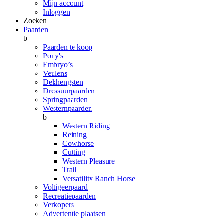
Mijn account
Inloggen
Zoeken
Paarden
b
Paarden te koop
Pony's
Embryo’s
Veulens
Dekhengsten
Dressuurpaarden
Springpaarden
Westernpaarden
b
Western Riding
Reining
Cowhorse
Cutting
Western Pleasure
Trail
Versatility Ranch Horse
Voltigeerpaard
Recreatiepaarden
Verkopers
Advertentie plaatsen