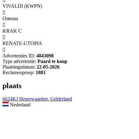

VIVALDI (KWPN)

Ostrona

KRAK C

RENATE-UTOPIA

Advertenties ID:
4843098
Type advertentie:
Paard te koop
Plaatsingsdatum:
22-05-2026
Reclameoproep:
1881
plaats
6624KJ Heerewaarden, Gelderland
Nederland