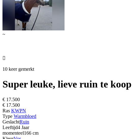
~

10 keer gemerkt
Super leuke, lieve ruin te koop
€ 17.500
€ 17.500
Ras
KWPN
Type
Warmbloed
Geslacht
Ruin
Leeftijd
4 Jaar
momenteel
166 cm
Kleur
Vos