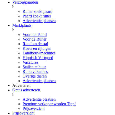
Verzorgpaarden
b
Ruiter zoekt paard
Paard zoekt ruiter
Advertentie plaatsen
Marktplaats
b
Voor het Paard
Voor de Ruiter
Rondom de stal
Koets en rijtuigen
Landbouwmachines
Hippisch Vastgoed
Vacatures
Stallen te huur
Ruitervakanties
Overige dieren
Advertentie plaatsen
Adverteren
Gratis adverteren
b
Advertentie plaatsen
Premium verkoper worden
Tipp!
Prijsoverzicht
Prijsoverzicht