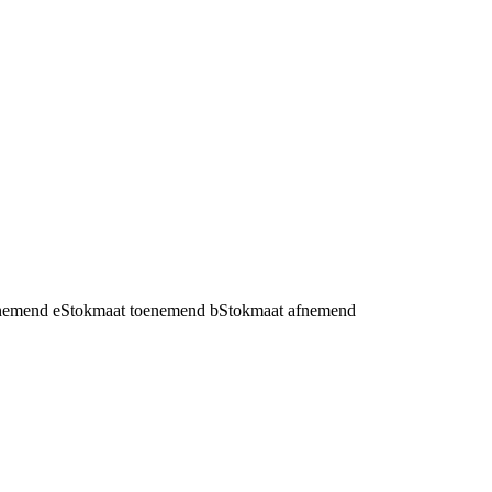
fnemend
e
Stokmaat toenemend
b
Stokmaat afnemend