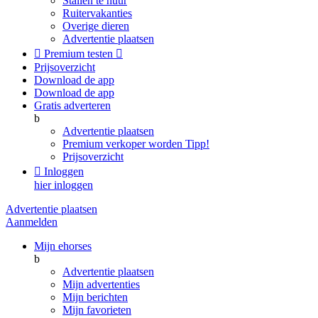
Stallen te huur
Ruitervakanties
Overige dieren
Advertentie plaatsen

Premium testen

Prijsoverzicht
Download de app
Download de app
Gratis adverteren
b
Advertentie plaatsen
Premium verkoper worden
Tipp!
Prijsoverzicht

Inloggen
hier inloggen
Advertentie plaatsen
Aanmelden
Mijn ehorses
b
Advertentie plaatsen
Mijn advertenties
Mijn berichten
Mijn favorieten