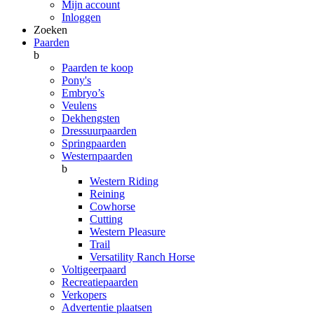
Mijn account
Inloggen
Zoeken
Paarden
b
Paarden te koop
Pony's
Embryo’s
Veulens
Dekhengsten
Dressuurpaarden
Springpaarden
Westernpaarden
b
Western Riding
Reining
Cowhorse
Cutting
Western Pleasure
Trail
Versatility Ranch Horse
Voltigeerpaard
Recreatiepaarden
Verkopers
Advertentie plaatsen