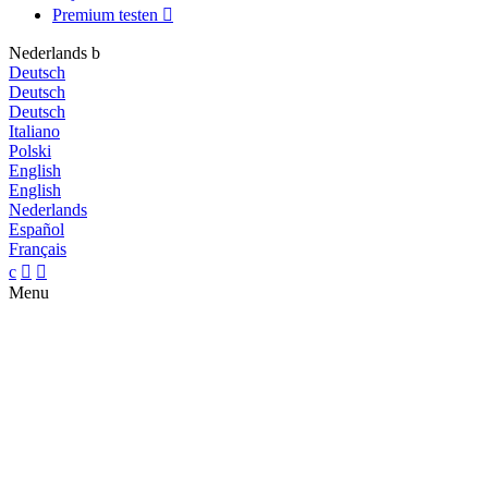
Premium testen

Nederlands
b
Deutsch
Deutsch
Deutsch
Italiano
Polski
English
English
Nederlands
Español
Français
c


Menu