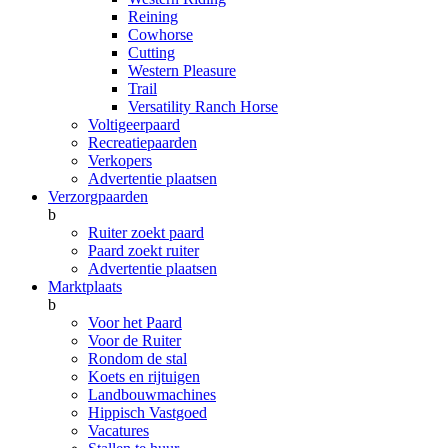
Reining
Cowhorse
Cutting
Western Pleasure
Trail
Versatility Ranch Horse
Voltigeerpaard
Recreatiepaarden
Verkopers
Advertentie plaatsen
Verzorgpaarden
b
Ruiter zoekt paard
Paard zoekt ruiter
Advertentie plaatsen
Marktplaats
b
Voor het Paard
Voor de Ruiter
Rondom de stal
Koets en rijtuigen
Landbouwmachines
Hippisch Vastgoed
Vacatures