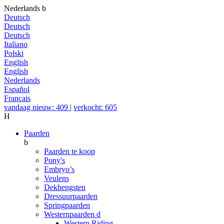
Nederlands
b
Deutsch
Deutsch
Deutsch
Italiano
Polski
English
English
Nederlands
Español
Français
vandaag nieuw: 409
|
verkocht: 605
H
Paarden
b
Paarden te koop
Pony's
Embryo’s
Veulens
Dekhengsten
Dressuurpaarden
Springpaarden
Westernpaarden
d
Western Riding