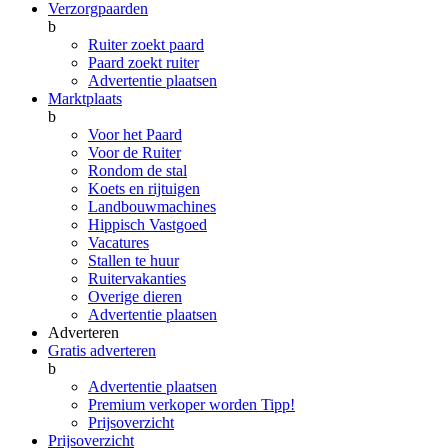
Verzorgpaarden
b
Ruiter zoekt paard
Paard zoekt ruiter
Advertentie plaatsen
Marktplaats
b
Voor het Paard
Voor de Ruiter
Rondom de stal
Koets en rijtuigen
Landbouwmachines
Hippisch Vastgoed
Vacatures
Stallen te huur
Ruitervakanties
Overige dieren
Advertentie plaatsen
Adverteren
Gratis adverteren
b
Advertentie plaatsen
Premium verkoper worden
Tipp!
Prijsoverzicht
Prijsoverzicht