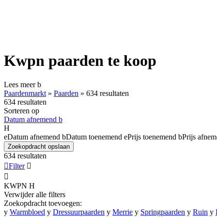
Kwpn paarden te koop
Lees meer
b
Paardenmarkt
»
Paarden
»
634 resultaten
634 resultaten
Sorteren op
Datum afnemend
b
H
e
Datum afnemend
b
Datum toenemend
e
Prijs toenemend
b
Prijs afne
Zoekopdracht opslaan
634 resultaten

Filter


KWPN
H
Verwijder alle filters
Zoekopdracht toevoegen:
y
Warmbloed
y
Dressuurpaarden
y
Merrie
y
Springpaarden
y
Ruin
y