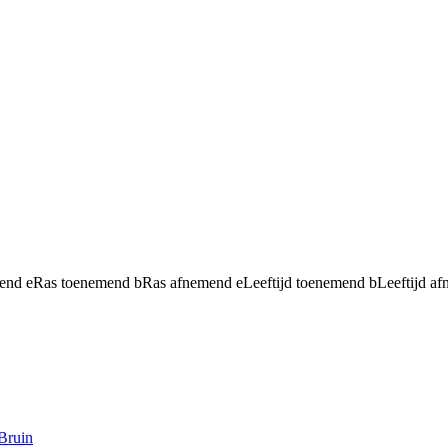
mend
e
Ras toenemend
b
Ras afnemend
e
Leeftijd toenemend
b
Leeftijd a
Bruin